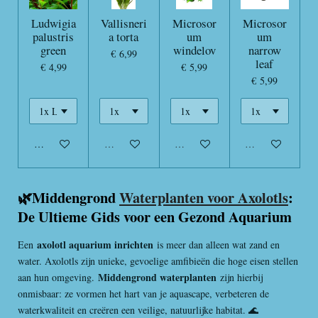
Ludwigia
Vallisneri
Microsor
Microsor
palustris
a torta
um
um
green
windelov
narrow
€ 6,99
leaf
€ 4,99
€ 5,99
€ 5,99
In winkelwagen
Uitverkocht
Uitverkocht
Uitverkocht
🌿Middengrond
Waterplanten voor Axolotls
:
De Ultieme Gids voor een Gezond Aquarium
axolotl aquarium inrichten
Een
is meer dan alleen wat zand en
water. Axolotls zijn unieke, gevoelige amfibieën die hoge eisen stellen
Middengrond waterplanten
aan hun omgeving.
zijn hierbij
onmisbaar: ze vormen het hart van je aquascape, verbeteren de
waterkwaliteit en creëren een veilige, natuurlijke habitat. 🌊