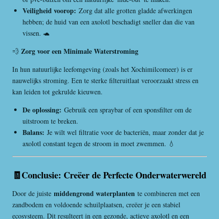
Veiligheid voorop:
Zorg dat alle grotten gladde afwerkingen
hebben; de huid van een axolotl beschadigt sneller dan die van
vissen. 🐢
Zorg voor een Minimale Waterstroming
💨
In hun natuurlijke leefomgeving (zoals het Xochimilcomeer) is er
nauwelijks stroming. Een te sterke filteruitlaat veroorzaakt stress en
kan leiden tot gekrulde kieuwen.
De oplossing:
Gebruik een spraybar of een sponsfilter om de
uitstroom te breken.
Balans:
Je wilt wel filtratie voor de bacteriën, maar zonder dat je
axolotl constant tegen de stroom in moet zwemmen. 💧
🧾Conclusie: Creëer de Perfecte Onderwaterwereld
middengrond waterplanten
Door de juiste
te combineren met een
zandbodem en voldoende schuilplaatsen, creëer je een stabiel
ecosysteem. Dit resulteert in een gezonde, actieve axolotl en een