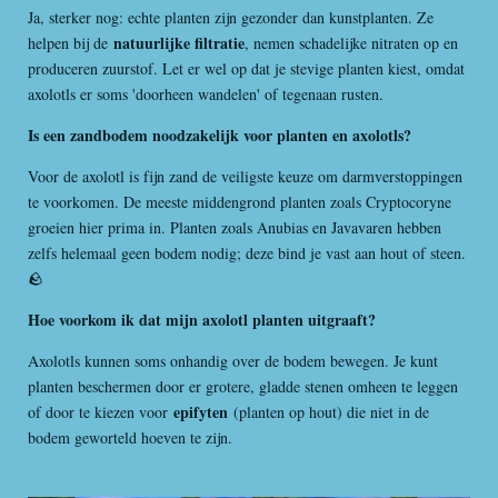
Ja, sterker nog: echte planten zijn gezonder dan kunstplanten. Ze
natuurlijke filtratie
helpen bij de
, nemen schadelijke nitraten op en
produceren zuurstof. Let er wel op dat je stevige planten kiest, omdat
axolotls er soms 'doorheen wandelen' of tegenaan rusten.
Is een zandbodem noodzakelijk voor planten en axolotls?
Voor de axolotl is fijn zand de veiligste keuze om darmverstoppingen
te voorkomen. De meeste middengrond planten zoals Cryptocoryne
groeien hier prima in. Planten zoals Anubias en Javavaren hebben
zelfs helemaal geen bodem nodig; deze bind je vast aan hout of steen.
🪨
Hoe voorkom ik dat mijn axolotl planten uitgraaft?
Axolotls kunnen soms onhandig over de bodem bewegen. Je kunt
planten beschermen door er grotere, gladde stenen omheen te leggen
epifyten
of door te kiezen voor
(planten op hout) die niet in de
bodem geworteld hoeven te zijn.