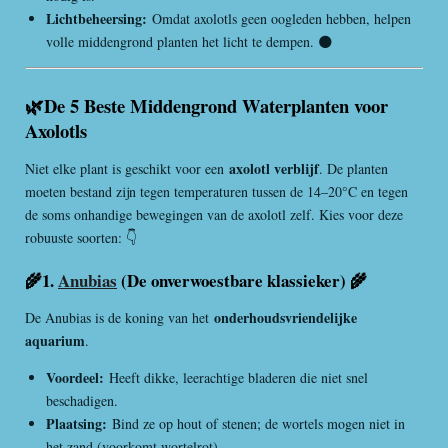
Lichtbeheersing:
Omdat axolotls geen oogleden hebben, helpen
volle middengrond planten het licht te dempen. 🌑
🌿De 5 Beste Middengrond Waterplanten voor
Axolotls
axolotl verblijf
Niet elke plant is geschikt voor een
. De planten
moeten bestand zijn tegen temperaturen tussen de 14–20°C en tegen
de soms onhandige bewegingen van de axolotl zelf. Kies voor deze
robuuste soorten: 👇
🌾1.
Anubias
(De onverwoestbare klassieker) 🌾
onderhoudsvriendelijke
De Anubias is de koning van het
aquarium
.
Voordeel:
Heeft dikke, leerachtige bladeren die niet snel
beschadigen.
Plaatsing:
Bind ze op hout of stenen; de wortels mogen niet in
het zand (voorkomt wortelrot).