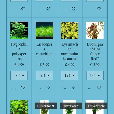
In winkelwagen
In winkelwagen
In winkelwagen
In winkelwagen
Hygrophil
Lilaeopsi
Lysimach
Ludwigia
a
s
ia
"Mini
polysper
mauritian
nummular
Super
ma
a
ia aurea
Red"
€ 4,99
€ 3,99
€ 4,99
€ 5,99
In winkelwagen
In winkelwagen
In winkelwagen
In winkelwagen
Uitverkocht
Uitverkocht
Uitverkocht