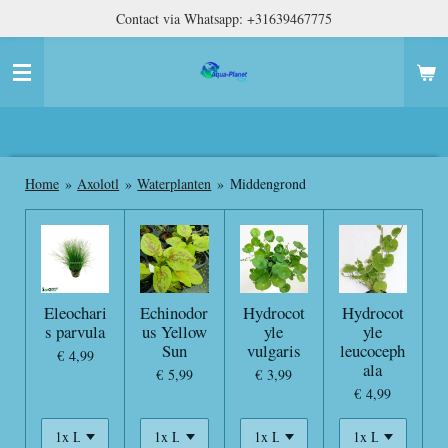
Contact via Whatsapp: +31639467775
Ga
direct
naar
de
hoofdinhoud
Home
»
Axolotl
»
Waterplanten
»
Middengrond
Eleochari
Echinodor
Hydrocot
Hydrocot
s parvula
us Yellow
yle
yle
Sun
vulgaris
leucoceph
€ 4,99
ala
€ 5,99
€ 3,99
€ 4,99