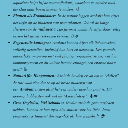
r
aquarium helpt bij de zuurstofbalans, waardoor ze minder vaak
e
die klim naar boven hoeven te maken. 💨
n
Planten als Kraamkamer:
In de natuur leggen axolotls hun eitjes
het liefst op de bladeren van waterplanten. Vooral de lange
slierten van de
Vallisneria
zijn favoriet omdat de eitjes daar veilig
tussen het groen verborgen blijven. 🥚🌿
Regeneratie-koningen:
Axolotls kunnen bijna elk lichaamsdeel
volledig herstellen, inclusief hun hart en hersenen. Een gezonde,
natuurlijke omgeving met veel planten vermindert stress, wat hun
immuunsysteem en dit unieke herstelvermogen een enorme boost
geeft! 🦾
Natuurlijke Hangmatten:
Axolotls houden ervan om te "chillen".
Je zult vaak zien dat ze op de brede bladeren van
een
Anubias
rusten alsof het een onderwater-hangmat is. Dit
noemen hobbyisten ook wel de "Axolotl-derp". 🦎💤
Geen Oogleden, Wel Schaduw:
Omdat axolotls geen oogleden
hebben, kunnen ze hun ogen niet sluiten voor het licht. Jouw
plantenkeuze fungeert dus eigenlijk als hun zonnebril! 😎