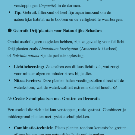
verstoppingen (
impactie
) in de darmen.
Tip:
Gebruik filterzand of heel fijn aquariumzand om de
natuurlijke habitat na te bootsen en de veiligheid te waarborgen.
Gebruik Drijfplanten voor Natuurlijke Schaduw
🌑
Omdat axolotls geen oogleden hebben, zijn ze gevoelig voor fel licht.
Drijfplanten zoals
Limnobium laevigatum
(Amazone kikkerbeet)
of
Salvinia natans
zijn de perfecte oplossing.
Lichtbeheersing:
Ze creëren een diffuus lichtinval, wat zorgt
voor minder algen en minder stress bij je dier.
Nitraatvreters:
Deze planten halen voedingsstoffen direct uit de
waterkolom, wat de waterkwaliteit extreem stabiel houdt. 🌿
Creëer Schuilplaatsen met Grotten en Decoratie
🐚
Een axolotl die zich niet kan verstoppen, raakt gestrest. Combineer je
middengrond planten met fysieke schuilplekken.
Combinatie-techniek:
Plaats planten rondom keramische grotten
of pvc-buizen om een natuurlijke 'hide-out' te maken.