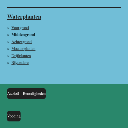
Waterplanten
Voorgrond
Middengrond
Achtergrond
Moederplanten
Drijfplanten
Bijzondere
Axolotl - Benodigheden
Voeding