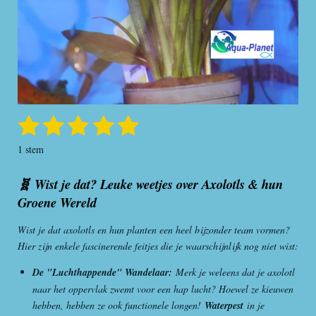
1
2
3
4
5
S
R
t
a
s
s
s
s
s
e
1 stem
t
m
t
t
t
t
t
i
m
🧬 Wist je dat? Leuke weetjes over Axolotls & hun
e
e
e
e
e
n
e
Groene Wereld
n
g
r
r
r
r
r
:
r
r
r
r
Wist je dat axolotls en hun planten een heel bijzonder team vormen?
5
Hier zijn enkele fascinerende feitjes die je waarschijnlijk nog niet wist:
s
e
e
e
e
t
De "Luchthappende" Wandelaar:
Merk je weleens dat je axolotl
n
n
n
n
e
naar het oppervlak zwemt voor een hap lucht? Hoewel ze kieuwen
r
hebben, hebben ze ook functionele longen!
Waterpest
in je