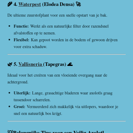
🌾 4.
Waterpest
(Elodea Densa) 🚀
De ultieme zuurstofplant voor een snelle opstart van je bak.
Functie:
Werkt als een natuurlijke filter door razendsnel
afvalstoffen op te nemen.
Flexibel:
Kan gepoot worden in de bodem of gewoon drijven
voor extra schaduw.
🌿 5.
Vallisneria
(Tapegras) 🌊
Ideaal voor het creëren van een vloeiende overgang naar de
achtergrond.
Uiterlijk:
Lange, grasachtige bladeren waar axolotls graag
tussendoor scharrelen.
Groei:
Vermeerderd zich makkelijk via uitlopers, waardoor je
snel een natuurlijk bos krijgt.
💡Belangrijke Tips voor een Veilig Axolotl