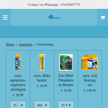
Contact via Whatsapp: +31639467775
Ga
direct
naar
de
hoofdinhoud
Home
»
Aquarium
»
Verwarming
sera;
sera; delta
Zoo Med;
sera; soil
aquarium-
heater
Paludariu
heating
regelverw
m Heater
set
€ 19,99
armingen
€ 34,99
€ 148,99
€ 28,99