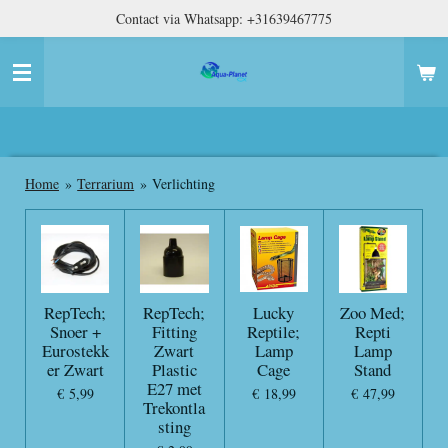
Contact via Whatsapp: +31639467775
Ga
direct
naar
de
hoofdinhoud
Home
»
Terrarium
»
Verlichting
RepTech;
RepTech;
Lucky
Zoo Med;
Snoer +
Fitting
Reptile;
Repti
Eurostekk
Zwart
Lamp
Lamp
er Zwart
Plastic
Cage
Stand
E27 met
€ 5,99
€ 18,99
€ 47,99
Trekontla
sting