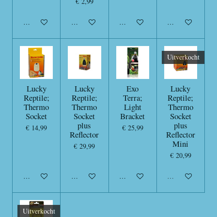
€ 2,99
In winkelwagen
In winkelwagen
In winkelwagen
In winkelwagen
Uitverkocht
Lucky
Lucky
Exo
Lucky
Reptile;
Reptile;
Terra;
Reptile;
Thermo
Thermo
Light
Thermo
Socket
Socket
Bracket
Socket
plus
plus
€ 14,99
€ 25,99
Reflector
Reflector
Mini
€ 29,99
€ 20,99
In winkelwagen
In winkelwagen
In winkelwagen
Uitverkocht
Uitverkocht