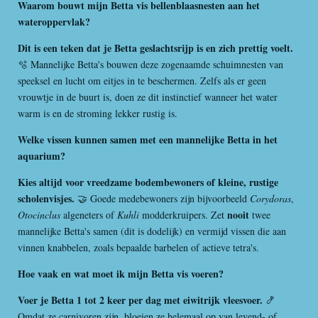
Waarom bouwt mijn Betta vis bellenblaasnesten aan het
wateroppervlak?
Dit is een teken dat je Betta geslachtsrijp is en zich prettig voelt.
🫧 Mannelijke Betta's bouwen deze zogenaamde schuimnesten van
speeksel en lucht om eitjes in te beschermen. Zelfs als er geen
vrouwtje in de buurt is, doen ze dit instinctief wanneer het water
warm is en de stroming lekker rustig is.
Welke vissen kunnen samen met een mannelijke Betta in het
aquarium?
Kies altijd voor vreedzame bodembewoners of kleine, rustige
scholenvisjes.
🤝 Goede medebewoners zijn bijvoorbeeld
Corydoras
,
nooit
Otocinclus
algeneters of
Kuhli
modderkruipers. Zet
twee
mannelijke Betta's samen (dit is dodelijk) en vermijd vissen die aan
vinnen knabbelen, zoals bepaalde barbelen of actieve tetra's.
Hoe vaak en wat moet ik mijn Betta vis voeren?
Voer je Betta 1 tot 2 keer per dag met eiwitrijk vleesvoer.
🍤
Omdat ze carnivoren zijn, bloeien ze helemaal op van levend- of