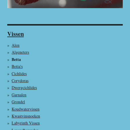
Vissen
Alen
Algeneters
Betta
Botia's
Cichlides
Corydoras
Dwergcichlides
Garnalen
Grondel
Koudwatervissen
Kwastvinsnoeken
Labyrinth Vissen