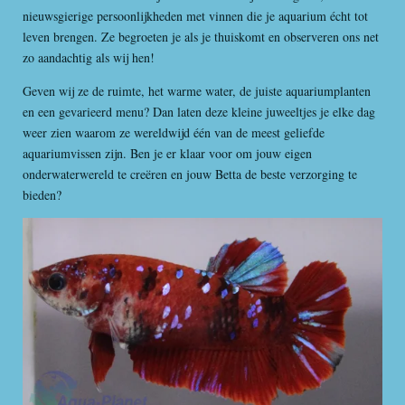
nieuwsgierige persoonlijkheden met vinnen die je aquarium écht tot
leven brengen. Ze begroeten je als je thuiskomt en observeren ons net
zo aandachtig als wij hen!
Geven wij ze de ruimte, het warme water, de juiste aquariumplanten
en een gevarieerd menu? Dan laten deze kleine juweeltjes je elke dag
weer zien waarom ze wereldwijd één van de meest geliefde
aquariumvissen zijn. Ben je er klaar voor om jouw eigen
onderwaterwereld te creëren en jouw Betta de beste verzorging te
bieden?