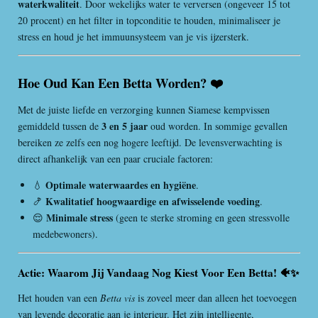
waterkwaliteit
. Door wekelijks water te verversen (ongeveer 15 tot
20 procent) en het filter in topconditie te houden, minimaliseer je
stress en houd je het immuunsysteem van je vis ijzersterk.
Hoe Oud Kan Een Betta Worden? ❤️
Met de juiste liefde en verzorging kunnen Siamese kempvissen
3 en 5 jaar
gemiddeld tussen de
oud worden. In sommige gevallen
bereiken ze zelfs een nog hogere leeftijd. De levensverwachting is
direct afhankelijk van een paar cruciale factoren:
Optimale waterwaardes en hygiëne
💧
.
Kwalitatief hoogwaardige en afwisselende voeding
🍤
.
Minimale stress
😌
(geen te sterke stroming en geen stressvolle
medebewoners).
Actie: Waarom Jij Vandaag Nog Kiest Voor Een Betta! 🐠✨
Het houden van een
Betta vis
is zoveel meer dan alleen het toevoegen
van levende decoratie aan je interieur. Het zijn intelligente,