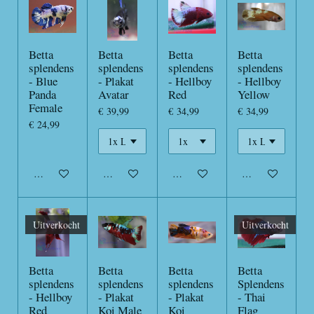
Betta
Betta
Betta
Betta
splendens
splendens
splendens
splendens
- Blue
- Plakat
- Hellboy
- Hellboy
Panda
Avatar
Red
Yellow
Female
€ 39,99
€ 34,99
€ 34,99
€ 24,99
In winkelwagen
In winkelwagen
In winkelwagen
In winkelwagen
Uitverkocht
Uitverkocht
Betta
Betta
Betta
Betta
splendens
splendens
splendens
Splendens
- Hellboy
- Plakat
- Plakat
- Thai
Red
Koi Male
Koi
Flag