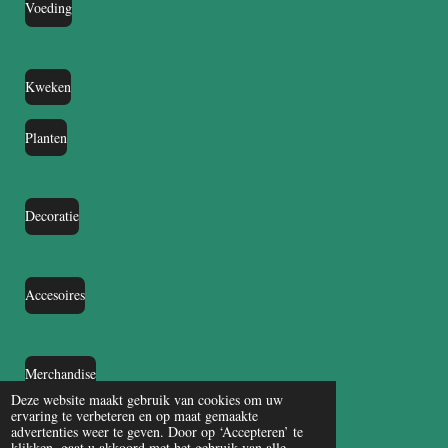
Voeding
Kweken
Planten
Decoratie
Accesoires
Merchandise
Deze website maakt gebruik van cookies om uw
ervaring te verbeteren en op maat gemaakte
advertenties weer te geven. Door op ‘Accepteren’ te
klikken, gaat u akkoord met het gebruik van alle