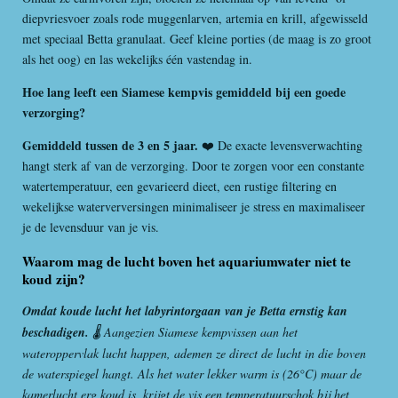
diepvriesvoer zoals rode muggenlarven, artemia en krill, afgewisseld
met speciaal Betta granulaat. Geef kleine porties (de maag is zo groot
als het oog) en las wekelijks één vastendag in.
Hoe lang leeft een Siamese kempvis gemiddeld bij een goede
verzorging?
Gemiddeld tussen de 3 en 5 jaar.
❤️ De exacte levensverwachting
hangt sterk af van de verzorging. Door te zorgen voor een constante
watertemperatuur, een gevarieerd dieet, een rustige filtering en
wekelijkse waterverversingen minimaliseer je stress en maximaliseer
je de levensduur van je vis.
Waarom mag de lucht boven het aquariumwater niet te
koud zijn?
Omdat koude lucht het labyrintorgaan van je Betta ernstig kan
beschadigen.
🌡️ Aangezien Siamese kempvissen aan het
wateroppervlak lucht happen, ademen ze direct de lucht in die boven
de waterspiegel hangt. Als het water lekker warm is (26°C) maar de
kamerlucht erg koud is, krijgt de vis een temperatuurschok bij het