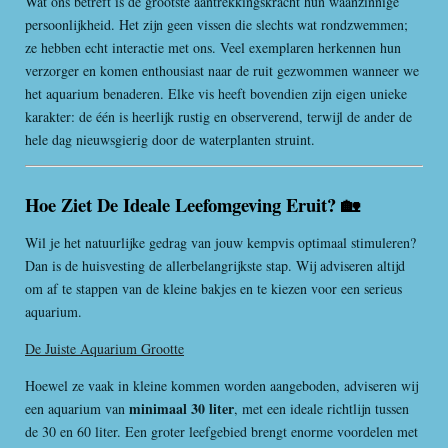
Wat ons betreft is de grootste aantrekkingskracht hun waanzinnige
persoonlijkheid. Het zijn geen vissen die slechts wat rondzwemmen;
ze hebben echt interactie met ons. Veel exemplaren herkennen hun
verzorger en komen enthousiast naar de ruit gezwommen wanneer we
het aquarium benaderen. Elke vis heeft bovendien zijn eigen unieke
karakter: de één is heerlijk rustig en observerend, terwijl de ander de
hele dag nieuwsgierig door de waterplanten struint.
Hoe Ziet De Ideale Leefomgeving Eruit? 🏡
Wil je het natuurlijke gedrag van jouw kempvis optimaal stimuleren?
Dan is de huisvesting de allerbelangrijkste stap. Wij adviseren altijd
om af te stappen van de kleine bakjes en te kiezen voor een serieus
aquarium.
De Juiste Aquarium Grootte
Hoewel ze vaak in kleine kommen worden aangeboden, adviseren wij
minimaal 30 liter
een aquarium van
, met een ideale richtlijn tussen
de 30 en 60 liter. Een groter leefgebied brengt enorme voordelen met