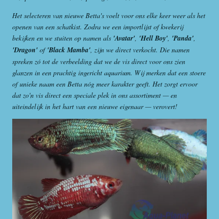
Het selecteren van nieuwe Betta's voelt voor ons elke keer weer als het
openen van een schatkist. Zodra we een importlijst of kwekerij
bekijken en we stuiten op namen als
'Avatar'
,
'Hell Boy'
,
'Panda'
,
'Dragon'
of
'Black Mamba'
, zijn we direct verkocht. Die namen
spreken zó tot de verbeelding dat we de vis direct voor ons zien
glanzen in een prachtig ingericht aquarium. Wij merken dat een stoere
of unieke naam een Betta nóg meer karakter geeft. Het zorgt ervoor
dat zo'n vis direct een speciale plek in ons assortiment — en
uiteindelijk in het hart van een nieuwe eigenaar — verovert!