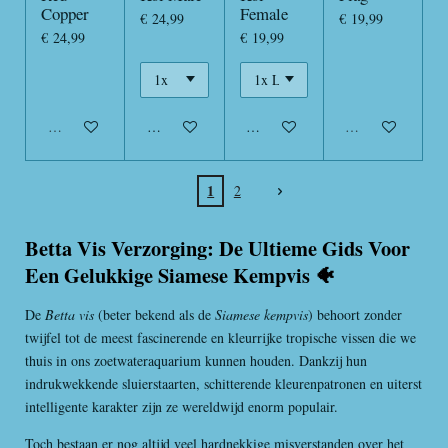
Copper
Female
€ 24,99
€ 19,99
€ 24,99
€ 19,99
Uitverkocht
In winkelwagen
In winkelwagen
Uitverkocht
1
2
Betta Vis Verzorging: De Ultieme Gids Voor
Een Gelukkige Siamese Kempvis 🐠
De
Betta vis
(beter bekend als de
Siamese kempvis
) behoort zonder
twijfel tot de meest fascinerende en kleurrijke tropische vissen die we
thuis in ons zoetwateraquarium kunnen houden. Dankzij hun
indrukwekkende sluierstaarten, schitterende kleurenpatronen en uiterst
intelligente karakter zijn ze wereldwijd enorm populair.
Toch bestaan er nog altijd veel hardnekkige misverstanden over het