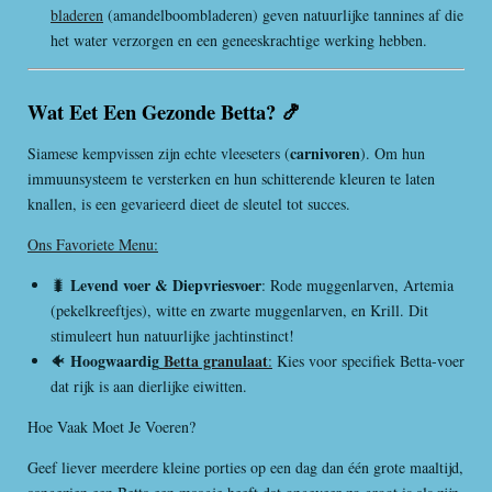
bladeren
(amandelboombladeren) geven natuurlijke tannines af die
het water verzorgen en een geneeskrachtige werking hebben.
Wat Eet Een Gezonde Betta? 🍤
carnivoren
Siamese kempvissen zijn echte vleeseters (
). Om hun
immuunsysteem te versterken en hun schitterende kleuren te laten
knallen, is een gevarieerd dieet de sleutel tot succes.
Ons Favoriete Menu:
Levend voer & Diepvriesvoer
🐛
: Rode muggenlarven, Artemia
(pekelkreeftjes), witte en zwarte muggenlarven, en Krill. Dit
stimuleert hun natuurlijke jachtinstinct!
Hoogwaardig
Betta granulaat
🐠
:
Kies voor specifiek Betta-voer
dat rijk is aan dierlijke eiwitten.
Hoe Vaak Moet Je Voeren?
Geef liever meerdere kleine porties op een dag dan één grote maaltijd,