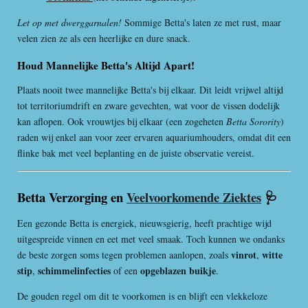
Let op met dwerggarnalen!
Sommige Betta's laten ze met rust, maar
velen zien ze als een heerlijke en dure snack.
Houd Mannelijke Betta's Altijd Apart!
Plaats nooit twee mannelijke Betta's bij elkaar. Dit leidt vrijwel altijd
tot territoriumdrift en zware gevechten, wat voor de vissen dodelijk
kan aflopen. Ook vrouwtjes bij elkaar (een zogeheten
Betta Sorority
)
raden wij enkel aan voor zeer ervaren aquariumhouders, omdat dit een
flinke bak met veel beplanting en de juiste observatie vereist.
Betta Verzorging en
Veelvoorkomende Ziektes
🩺
Een gezonde Betta is energiek, nieuwsgierig, heeft prachtige wijd
uitgespreide vinnen en eet met veel smaak. Toch kunnen we ondanks
vinrot
witte
de beste zorgen soms tegen problemen aanlopen, zoals
,
stip
schimmelinfecties
opgeblazen buikje
,
of een
.
De gouden regel om dit te voorkomen is en blijft een vlekkeloze