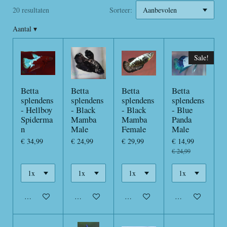
20 resultaten
Sorteer:
Aantal
▾
Sale!
Betta
Betta
Betta
Betta
splendens
splendens
splendens
splendens
- Hellboy
- Black
- Black
- Blue
Spiderma
Mamba
Mamba
Panda
n
Male
Female
Male
€ 34,99
€ 24,99
€ 29,99
€ 14,99
€ 24,99
In winkelwagen
In winkelwagen
In winkelwagen
In winkelwagen