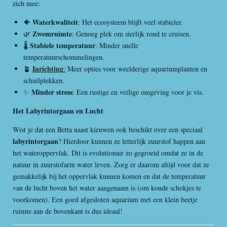
zich mee:
Waterkwaliteit
🐠
: Het ecosysteem blijft veel stabieler.
Zwemruimte
🌿
: Genoeg plek om sierlijk rond te cruisen.
Stabiele temperatuur
🌡️
: Minder snelle
temperatuurschommelingen.
Inrichting
🪴
:
Meer opties voor weelderige aquariumplanten en
schuilplekken.
Minder stress
✨
: Een rustige en veilige omgeving voor je vis.
Het Labyrintorgaan en Lucht
Wist je dat een Betta naast kieuwen ook beschikt over een speciaal
labyrintorgaan
? Hierdoor kunnen ze letterlijk zuurstof happen aan
het wateroppervlak. Dit is evolutionair zo gegroeid omdat ze in de
natuur in zuurstofarm water leven. Zorg er daarom altijd voor dat ze
gemakkelijk bij het oppervlak kunnen komen en dat de temperatuur
van de lucht boven het water aangenaam is (om koude schokjes te
voorkomen). Een goed afgesloten aquarium met een klein beetje
ruimte aan de bovenkant is dus ideaal!