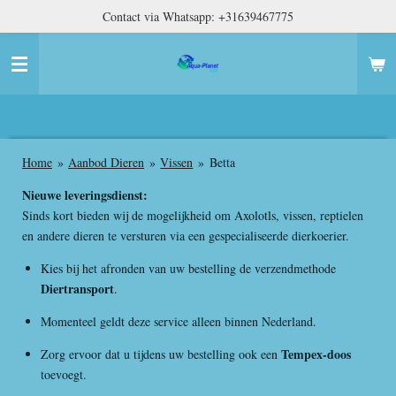
Contact via Whatsapp: +31639467775
Ga
direct
naar
de
hoofdinhoud
Home
»
Aanbod Dieren
»
Vissen
»
Betta
Nieuwe leveringsdienst:
Sinds kort bieden wij de mogelijkheid om Axolotls, vissen, reptielen
en andere dieren te versturen via een gespecialiseerde dierkoerier.
Kies bij het afronden van uw bestelling de verzendmethode
Diertransport
.
Momenteel geldt deze service alleen binnen Nederland.
Tempex-doos
Zorg ervoor dat u tijdens uw bestelling ook een
toevoegt.