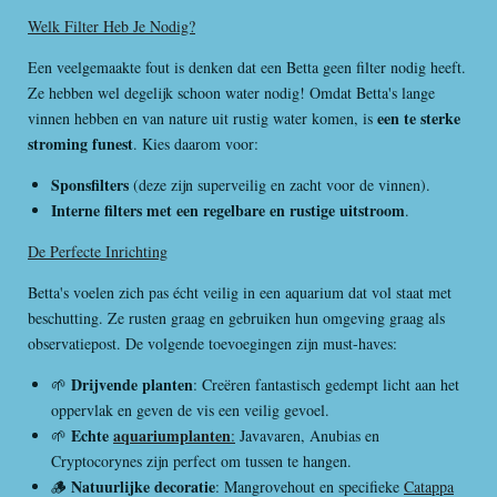
Welk Filter Heb Je Nodig?
Een veelgemaakte fout is denken dat een Betta geen filter nodig heeft.
Ze hebben wel degelijk schoon water nodig! Omdat Betta's lange
een te sterke
vinnen hebben en van nature uit rustig water komen, is
stroming funest
. Kies daarom voor:
Sponsfilters
(deze zijn superveilig en zacht voor de vinnen).
Interne filters met een regelbare en rustige uitstroom
.
De Perfecte Inrichting
Betta's voelen zich pas écht veilig in een aquarium dat vol staat met
beschutting. Ze rusten graag en gebruiken hun omgeving graag als
observatiepost. De volgende toevoegingen zijn must-haves:
Drijvende planten
🌱
: Creëren fantastisch gedempt licht aan het
oppervlak en geven de vis een veilig gevoel.
Echte
aquariumplanten
🌱
:
Javavaren, Anubias en
Cryptocorynes zijn perfect om tussen te hangen.
Natuurlijke decoratie
🪵
: Mangrovehout en specifieke
Catappa