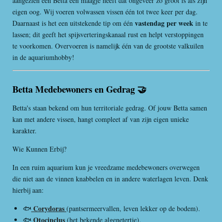
aangezien een Betta een maagje heeft dat ongeveer zo groot is als zijn
eigen oog. Wij voeren volwassen vissen één tot twee keer per dag.
vastendag per week
Daarnaast is het een uitstekende tip om één
in te
lassen; dit geeft het spijsverteringskanaal rust en helpt verstoppingen
te voorkomen. Overvoeren is namelijk één van de grootste valkuilen
in de aquariumhobby!
Betta Medebewoners en Gedrag 🤝
Betta's staan bekend om hun territoriale gedrag. Of jouw Betta samen
kan met andere vissen, hangt compleet af van zijn eigen unieke
karakter.
Wie Kunnen Erbij?
In een ruim aquarium kun je vreedzame medebewoners overwegen
die niet aan de vinnen knabbelen en in andere waterlagen leven. Denk
hierbij aan:
Corydoras
🐟
(pantsermeervallen, leven lekker op de bodem).
Otocinclus
🐟
(het bekende algenetertje).