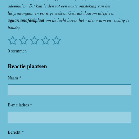
ademhalen. Dit kan leiden tot een acute ontsteking van het
labyrintorgaan en ernstige ziektes. Gebruik daarom altijd een
aquariumafdekplaat
om de lucht boven het water warm en vochtig te
houden.
1
2
3
4
5
S
R
t
a
s
s
s
s
s
e
0 stemmen
t
m
t
t
t
t
t
i
m
Reactie plaatsen
e
e
e
e
e
n
e
n
g
r
r
r
r
r
Naam *
:
r
r
r
r
0
s
e
e
e
e
t
E-mailadres *
n
n
n
n
e
r
r
e
Bericht *
n