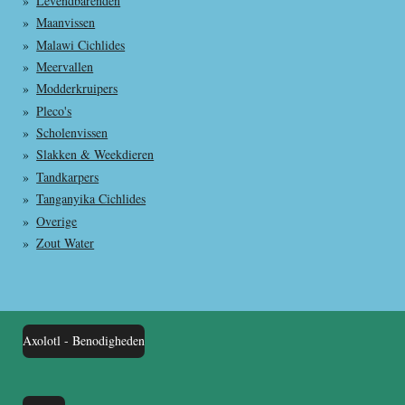
Levendbarenden
Maanvissen
Malawi Cichlides
Meervallen
Modderkruipers
Pleco's
Scholenvissen
Slakken & Weekdieren
Tandkarpers
Tanganyika Cichlides
Overige
Zout Water
Axolotl - Benodigheden