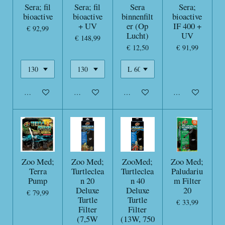
Sera; fil
Sera; fil
Sera
Sera;
bioactive
bioactive
binnenfilt
bioactive
+ UV
er (Op
IF 400 +
€ 92,99
Lucht)
UV
€ 148,99
€ 12,50
€ 91,99
In winkelwagen
In winkelwagen
In winkelwagen
In winkelwagen
Zoo Med;
Zoo Med;
ZooMed;
Zoo Med;
Terra
Turtleclea
Turtleclea
Paludariu
Pump
n 20
n 40
m Filter
Deluxe
Deluxe
20
€ 79,99
Turtle
Turtle
€ 33,99
Filter
Filter
(7,5W
(13W, 750