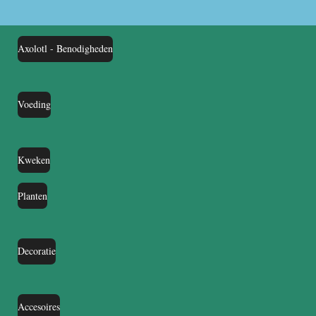
Axolotl - Benodigheden
Voeding
Kweken
Planten
Decoratie
Accesoires