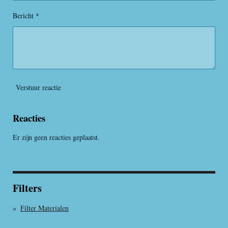
r
e
Bericht *
n
Verstuur reactie
Reacties
Er zijn geen reacties geplaatst.
Filters
Filter Materialen