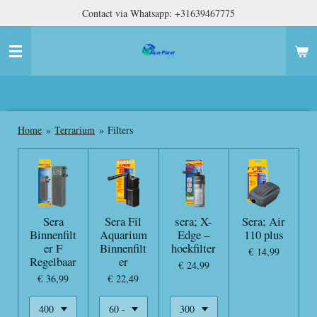
Contact via Whatsapp: +31639467775
Ga
direct
naar
de
hoofdinhoud
Home
»
Terrarium
»
Filters
Sera
Sera Fil
sera; X-
Sera; Air
Binnenfilt
Aquarium
Edge –
110 plus
er F
Binnenfilt
hoekfilter
€ 14,99
Regelbaar
er
€ 24,99
€ 36,99
€ 22,49