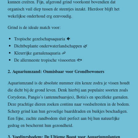
kunnen creëren. Fijn, afgerond grind voorkomt bovendien dat
organisch vuil diep tussen de steentjes inzakt. Hierdoor blijft het
wekelijkse onderhoud erg eenvoudig.
Grind is de ideale match voor:
Tropische gezelschapsaquaria 🐠
Dichtbeplante onderwaterlandschappen 🌿
Kleurrijke garnalenaquaria 🦐
De allermeeste tropische vissoorten 🐟
2. Aquariumzand: Onmisbaar voor Grondbewoners
Aquariumzand is de absolute nummer één keuze zodra je vissen houdt
die dicht bij de grond leven. Denk hierbij aan populaire soorten zoals
Corydoras, Pangio’s (antennebaarsjes), Botia’s en specifieke garnalen.
Deze prachtige dieren zoeken continu naar voedselresten in de bodem.
Scherp grind kan hun gevoelige baarddraden en buikjes beschadigen.
Een fijne, zachte zandbodem sluit perfect aan bij hun natuurlijke
gedrag en beschermt hun gezondheid.
3. Voedingsbodem: De Ultieme Boost voor Aquariumplanten