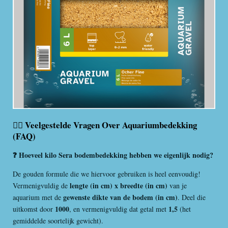
🙋‍♂️ Veelgestelde Vragen Over Aquariumbedekking
(FAQ)
❓ Hoeveel kilo Sera bodembedekking hebben we eigenlijk nodig?
De gouden formule die we hiervoor gebruiken is heel eenvoudig!
lengte (in cm) x breedte (in cm)
Vermenigvuldig de
van je
gewenste dikte van de bodem (in cm)
aquarium met de
. Deel die
1000
1,5
uitkomst door
, en vermenigvuldig dat getal met
(het
gemiddelde soortelijk gewicht).