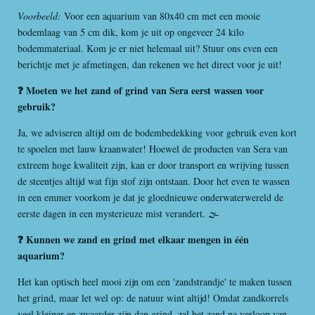
Voorbeeld:
Voor een aquarium van 80x40 cm met een mooie
bodemlaag van 5 cm dik, kom je uit op ongeveer 24 kilo
bodemmateriaal. Kom je er niet helemaal uit? Stuur ons even een
berichtje met je afmetingen, dan rekenen we het direct voor je uit!
❓ Moeten we het zand of grind van Sera eerst wassen voor
gebruik?
Ja, we adviseren altijd om de bodembedekking voor gebruik even kort
te spoelen met lauw kraanwater! Hoewel de producten van Sera van
extreem hoge kwaliteit zijn, kan er door transport en wrijving tussen
de steentjes altijd wat fijn stof zijn ontstaan. Door het even te wassen
in een emmer voorkom je dat je gloednieuwe onderwaterwereld de
eerste dagen in een mysterieuze mist verandert. 🌫️
❓ Kunnen we zand en grind met elkaar mengen in één
aquarium?
Het kan optisch heel mooi zijn om een 'zandstrandje' te maken tussen
het grind, maar let wel op: de natuur wint altijd! Omdat zandkorrels
veel kleiner en zwaarder zijn dan grind, zal het zand na verloop van