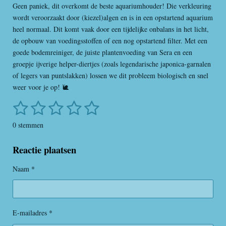
Geen paniek, dit overkomt de beste aquariumhouder! Die verkleuring
wordt veroorzaakt door (kiezel)algen en is in een opstartend aquarium
heel normaal. Dit komt vaak door een tijdelijke onbalans in het licht,
de opbouw van voedingsstoffen of een nog opstartend filter. Met een
goede bodemreiniger, de juiste plantenvoeding van Sera en een
groepje ijverige helper-diertjes (zoals legendarische japonica-garnalen
of legers van puntslakken) lossen we dit probleem biologisch en snel
weer voor je op! 🐌
1
2
3
4
5
S
R
t
a
s
s
s
s
s
e
0 stemmen
t
m
t
t
t
t
t
i
m
Reactie plaatsen
e
e
e
e
e
n
e
n
g
r
r
r
r
r
Naam *
:
r
r
r
r
0
s
e
e
e
e
t
E-mailadres *
n
n
n
n
e