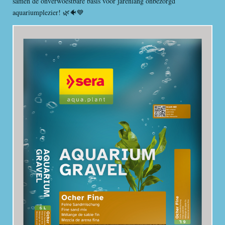
samen de onverwoestbare basis voor jarenlang onbezorgd
aquariumplezier! 🌿🐠💙