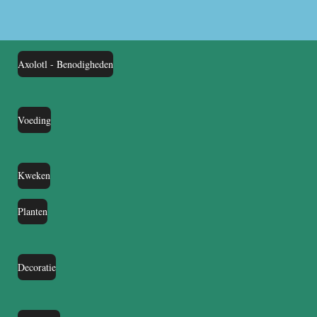
Axolotl - Benodigheden
Voeding
Kweken
Planten
Decoratie