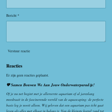
r
r
e
Bericht *
n
Verstuur reactie
Reacties
Er zijn geen reacties geplaatst.
💙 Samen Bouwen We Aan Jouw Onderwaterparadijs!
Of je nu net begint met je allereerste aquarium of al jarenlang
meedraait in de fascinerende wereld van de aquascaping: de perfecte
basis leg je nooit alleen. Wij geloven dat een aquarium pas écht gaat
leven als alles met elkaar in balans is. Van de kleinste korrel zand tot