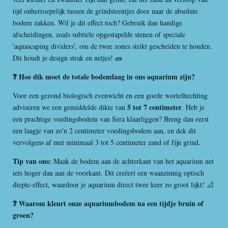
tijd onherroepelijk tussen de grindsteentjes door naar de absolute
bodem zakken. Wil je dit effect toch? Gebruik dan handige
afscheidingen, zoals subtiele opgestapelde stenen of speciale
'aquascaping dividers', om de twee zones strikt gescheiden te houden.
Dit houdt je design strak en netjes! 🧱
❓ Hoe dik moet de totale bodemlaag in ons aquarium zijn?
Voor een gezond biologisch evenwicht en een goede wortelhechting
5 tot 7 centimeter
adviseren we een gemiddelde dikte van
. Heb je
een prachtige voedingsbodem van Sera klaarliggen? Breng dan eerst
een laagje van zo'n 2 centimeter voedingsbodem aan, en dek dit
vervolgens af met minimaal 3 tot 5 centimeter zand of fijn grind.
Tip van ons:
Maak de bodem aan de achterkant van het aquarium net
iets hoger dan aan de voorkant. Dit creëert een waanzinnig optisch
diepte-effect, waardoor je aquarium direct twee keer zo groot lijkt! 📐
❓ Waarom kleurt onze aquariumbodem na een tijdje bruin of
groen?