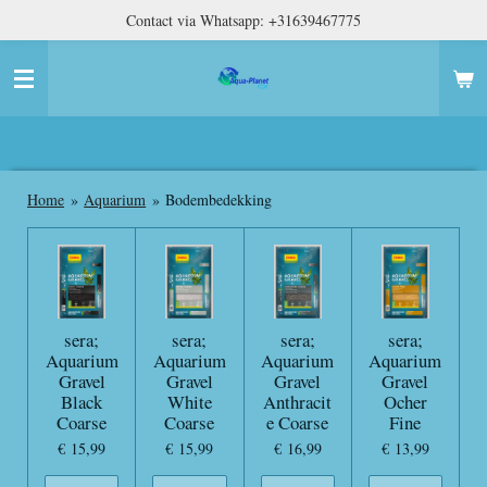
Contact via Whatsapp: +31639467775
Ga
direct
naar
de
hoofdinhoud
Home
»
Aquarium
»
Bodembedekking
sera;
sera;
sera;
sera;
Aquarium
Aquarium
Aquarium
Aquarium
Gravel
Gravel
Gravel
Gravel
Black
White
Anthracit
Ocher
Coarse
Coarse
e Coarse
Fine
€ 15,99
€ 15,99
€ 16,99
€ 13,99