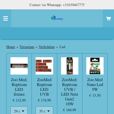
Contact via Whatsapp: +31639467775
Ga
direct
naar
de
hoofdinhoud
Home
»
Terrarium
»
Verlichting
»
Led
Zoo Med;
ZooMed
ZooMed;
Zoo Med
Reptisun
Reptisun
Reptisun
Nano Led
LED
LED
UVB /
5W
fixture
UVB
LED Next
€ 13,50
Gen2
€ 112,99
€ 174,99
18W
€ 169,99