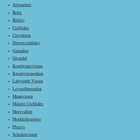
Algeneters
Betta
Botia's
Cichlides
Corydoras
Dwergcichlides
Garnalen
Grondel
Koudwatervissen
Kwastvinsnoeken
Labyrinth Vissen
Levendbarenden
Maanvissen
Malawi Cichlides
Meervallen
Modderkruipers
Pleco's
Scholenvissen