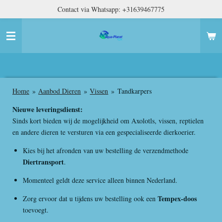
Contact via Whatsapp: +31639467775
Ga
direct
naar
de
hoofdinhoud
Home
»
Aanbod Dieren
»
Vissen
»
Tandkarpers
Nieuwe leveringsdienst:
Sinds kort bieden wij de mogelijkheid om Axolotls, vissen, reptielen
en andere dieren te versturen via een gespecialiseerde dierkoerier.
Kies bij het afronden van uw bestelling de verzendmethode
Diertransport
.
Momenteel geldt deze service alleen binnen Nederland.
Tempex-doos
Zorg ervoor dat u tijdens uw bestelling ook een
toevoegt.