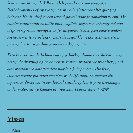
kleurenpracht van de killivis. Heb je wel eens een mannetjes
Nothobranchius of Aphyosemion in volle glorie voor het glas zien
baltsen? Het is alsof er een levend juweel door je aquarium zwemt! De
manier waarop dat metallic blauw oplicht tegen een achtergrond van
diep, vurig rood, neongeel en fel turquoise is met geen enkele andere
zoetwatervis te vergelijken. Zelfs de meest kleurrijke zoutwatervissen
moeten hierbij soms hun meerdere erkennen. ✨
Elke keer als we de lichten van onze bakken dimmen en de killivissen
tussen de drijfplanten tevoorschijn komen, worden we weer herinnerd
aan waarom we ooit met deze passie zijn begonnen. Die felle,
contrasterende patronen vervelen werkelijk nooit en toveren elk
aquarium direct om in een levend schilderij. Het is pure neonmagie
onder water, en we kunnen er uren naar blijven staren! 🎨💎
Vissen
Alen