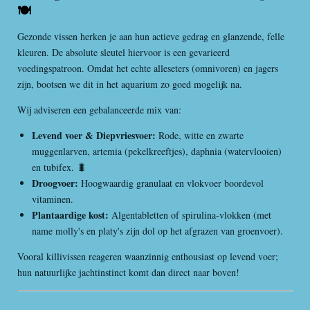
🍽️
Gezonde vissen herken je aan hun actieve gedrag en glanzende, felle
kleuren. De absolute sleutel hiervoor is een gevarieerd
voedingspatroon. Omdat het echte alleseters (omnivoren) en jagers
zijn, bootsen we dit in het aquarium zo goed mogelijk na.
Wij adviseren een gebalanceerde mix van:
Levend voer & Diepvriesvoer:
Rode, witte en zwarte
muggenlarven, artemia (pekelkreeftjes), daphnia (watervlooien)
en tubifex. 🐛
Droogvoer:
Hoogwaardig granulaat en vlokvoer boordevol
vitaminen.
Plantaardige kost:
Algentabletten of spirulina-vlokken (met
name molly's en platy's zijn dol op het afgrazen van groenvoer).
Vooral killivissen reageren waanzinnig enthousiast op levend voer;
hun natuurlijke jachtinstinct komt dan direct naar boven!