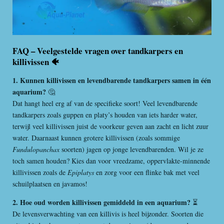
FAQ – Veelgestelde vragen over tandkarpers en
killivissen 🐠
1. Kunnen killivissen en levendbarende tandkarpers samen in één
aquarium?
🤔
Dat hangt heel erg af van de specifieke soort! Veel levendbarende
tandkarpers zoals guppen en platy’s houden van iets harder water,
terwijl veel killivissen juist de voorkeur geven aan zacht en licht zuur
water. Daarnaast kunnen grotere killivissen (zoals sommige
Fundulopanchax
soorten) jagen op jonge levendbarenden. Wil je ze
toch samen houden? Kies dan voor vreedzame, oppervlakte-minnende
killivissen zoals de
Epiplatys
en zorg voor een flinke bak met veel
schuilplaatsen en javamos!
2. Hoe oud worden killivissen gemiddeld in een aquarium?
⏳
De levensverwachting van een killivis is heel bijzonder. Soorten die