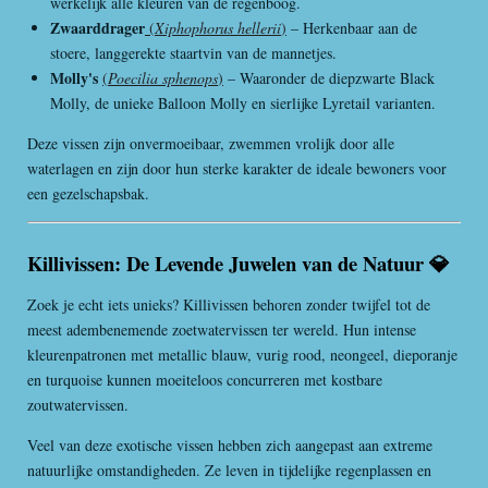
werkelijk alle kleuren van de regenboog.
Zwaarddrager
(
Xiphophorus hellerii
)
– Herkenbaar aan de
stoere, langgerekte staartvin van de mannetjes.
Molly's
(
Poecilia sphenops
)
– Waaronder de diepzwarte Black
Molly, de unieke Balloon Molly en sierlijke Lyretail varianten.
Deze vissen zijn onvermoeibaar, zwemmen vrolijk door alle
waterlagen en zijn door hun sterke karakter de ideale bewoners voor
een gezelschapsbak.
Killivissen: De Levende Juwelen van de Natuur 💎
Zoek je echt iets unieks? Killivissen behoren zonder twijfel tot de
meest adembenemende zoetwatervissen ter wereld. Hun intense
kleurenpatronen met metallic blauw, vurig rood, neongeel, dieporanje
en turquoise kunnen moeiteloos concurreren met kostbare
zoutwatervissen.
Veel van deze exotische vissen hebben zich aangepast aan extreme
natuurlijke omstandigheden. Ze leven in tijdelijke regenplassen en