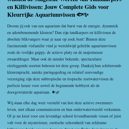
en Killivissen: Jouw Complete Gids voor
Kleurrijke Aquariumvissen 🐟✨
Droom jij ook van een aquarium dat barst van de energie, dynamiek
en adembenemende kleuren? Dan zijn tandkarpers en killivissen de
absolute blikvangers waar je naar op zoek bent! Binnen deze
fascinerende visfamilie vind je wereldwijd geliefde aquariumvissen
zoals de vrolijke guppy, de actieve platy en de majestueuze
zwaarddrager. Maar ook de minder bekende, spectaculaire
eierleggende soorten behoren tot deze groep. Dankzij hun schitterende
kleurenpracht, unieke paringsgedrag en relatief eenvoudige
verzorging zijn deze subtropische en tropische zoetwatervissen de
perfecte keuze voor zowel de beginnende hobbyist als de
doorgewinterde aquariaan. 🐠🌿
Wij staan elke dag weer versteld van hoe deze actieve zwemmers
leven, met elkaar communiceren en hun onderwaterwereld verkennen.
Of je nu kiest voor een levendige school levendbarende vissen of juist
valt voor de mysterieuze, exotische schoonheid van zeldzame