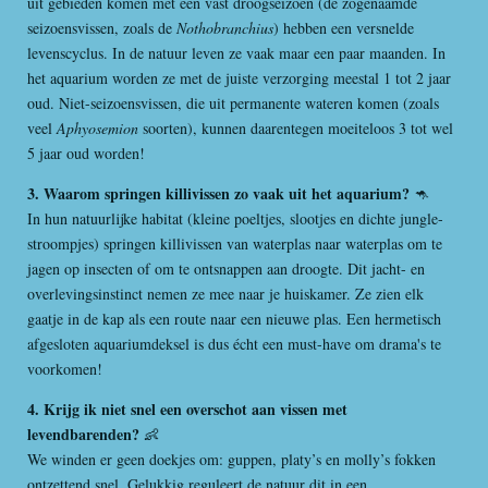
uit gebieden komen met een vast droogseizoen (de zogenaamde
seizoensvissen, zoals de
Nothobranchius
) hebben een versnelde
levenscyclus. In de natuur leven ze vaak maar een paar maanden. In
het aquarium worden ze met de juiste verzorging meestal 1 tot 2 jaar
oud. Niet-seizoensvissen, die uit permanente wateren komen (zoals
veel
Aphyosemion
soorten), kunnen daarentegen moeiteloos 3 tot wel
5 jaar oud worden!
3. Waarom springen killivissen zo vaak uit het aquarium?
🦘
In hun natuurlijke habitat (kleine poeltjes, slootjes en dichte jungle-
stroompjes) springen killivissen van waterplas naar waterplas om te
jagen op insecten of om te ontsnappen aan droogte. Dit jacht- en
overlevingsinstinct nemen ze mee naar je huiskamer. Ze zien elk
gaatje in de kap als een route naar een nieuwe plas. Een hermetisch
afgesloten aquariumdeksel is dus écht een must-have om drama's te
voorkomen!
4. Krijg ik niet snel een overschot aan vissen met
levendbarenden?
👶
We winden er geen doekjes om: guppen, platy’s en molly’s fokken
ontzettend snel. Gelukkig reguleert de natuur dit in een