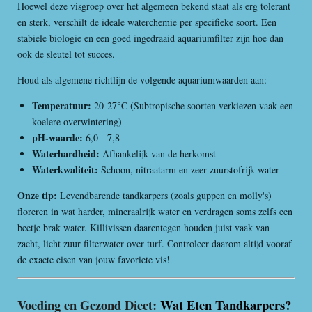
Hoewel deze visgroep over het algemeen bekend staat als erg tolerant
en sterk, verschilt de ideale waterchemie per specifieke soort. Een
stabiele biologie en een goed ingedraaid aquariumfilter zijn hoe dan
ook de sleutel tot succes.
Houd als algemene richtlijn de volgende aquariumwaarden aan:
Temperatuur:
20-27°C (Subtropische soorten verkiezen vaak een
koelere overwintering)
pH-waarde:
6,0 - 7,8
Waterhardheid:
Afhankelijk van de herkomst
Waterkwaliteit:
Schoon, nitraatarm en zeer zuurstofrijk water
Onze tip:
Levendbarende tandkarpers (zoals guppen en molly's)
floreren in wat harder, mineraalrijk water en verdragen soms zelfs een
beetje brak water. Killivissen daarentegen houden juist vaak van
zacht, licht zuur filterwater over turf. Controleer daarom altijd vooraf
de exacte eisen van jouw favoriete vis!
Voeding en Gezond Dieet:
Wat Eten Tandkarpers?