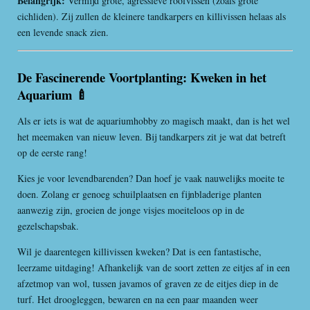
Belangrijk:
Vermijd grote, agressieve roofvissen (zoals grote
cichliden). Zij zullen de kleinere tandkarpers en killivissen helaas als
een levende snack zien.
De Fascinerende Voortplanting: Kweken in het
Aquarium 🍼
Als er iets is wat de aquariumhobby zo magisch maakt, dan is het wel
het meemaken van nieuw leven. Bij tandkarpers zit je wat dat betreft
op de eerste rang!
Kies je voor levendbarenden? Dan hoef je vaak nauwelijks moeite te
doen. Zolang er genoeg schuilplaatsen en fijnbladerige planten
aanwezig zijn, groeien de jonge visjes moeiteloos op in de
gezelschapsbak.
Wil je daarentegen killivissen kweken? Dat is een fantastische,
leerzame uitdaging! Afhankelijk van de soort zetten ze eitjes af in een
afzetmop van wol, tussen javamos of graven ze de eitjes diep in de
turf. Het droogleggen, bewaren en na een paar maanden weer