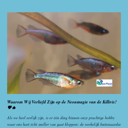
Waarom Wij Verliefd Zijn op de Neonmagie van de Killivis!
💖🔥
Als we heel eerlijk zijn, is er één ding binnen onze prachtige hobby
waar ons hart écht sneller van gaat kloppen: de werkelijk buitenaardse