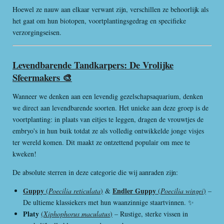
Hoewel ze nauw aan elkaar verwant zijn, verschillen ze behoorlijk als
het gaat om hun biotopen, voortplantingsgedrag en specifieke
verzorgingseisen.
Levendbarende Tandkarpers: De Vrolijke
Sfeermakers 🎨
Wanneer we denken aan een levendig gezelschapsaquarium, denken
we direct aan levendbarende soorten. Het unieke aan deze groep is de
voortplanting: in plaats van eitjes te leggen, dragen de vrouwtjes de
embryo's in hun buik totdat ze als volledig ontwikkelde jonge visjes
ter wereld komen. Dit maakt ze ontzettend populair om mee te
kweken!
De absolute sterren in deze categorie die wij aanraden zijn:
Guppy
Endler Guppy
(
Poecilia reticulata
)
&
(
Poecilia wingei
)
–
De ultieme klassiekers met hun waanzinnige staartvinnen. ✨
Platy
(
Xiphophorus maculatus
)
– Rustige, sterke vissen in