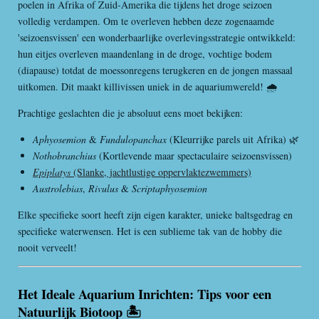
poelen in Afrika of Zuid-Amerika die tijdens het droge seizoen
volledig verdampen. Om te overleven hebben deze zogenaamde
'seizoensvissen' een wonderbaarlijke overlevingsstrategie ontwikkeld:
hun eitjes overleven maandenlang in de droge, vochtige bodem
(diapause) totdat de moessonregens terugkeren en de jongen massaal
uitkomen. Dit maakt killivissen uniek in de aquariumwereld! 🌧️
Prachtige geslachten die je absoluut eens moet bekijken:
Aphyosemion
&
Fundulopanchax
(Kleurrijke parels uit Afrika) 🌿
Nothobranchius
(Kortlevende maar spectaculaire seizoensvissen)
Epiplatys
(Slanke, jachtlustige oppervlaktezwemmers)
Austrolebias
,
Rivulus
&
Scriptaphyosemion
Elke specifieke soort heeft zijn eigen karakter, unieke baltsgedrag en
specifieke waterwensen. Het is een sublieme tak van de hobby die
nooit verveelt!
Het Ideale Aquarium Inrichten: Tips voor een
Natuurlijk Biotoop 🏝️