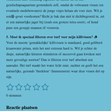
gezelschapsaquarium grotendeels zelf, omdat de volwassen vissen (en
eventuele medebewoners) de jonge visjes helaas als voer zien. Wil je
een爆-groei voorkomen? Richt je bak dan niet té dichtbegroeid in, zet
er een natuurlijke jager bij (zoals een grotere tetra-soort), of houd
puur een groepje mannen óf vrouwen.
5. Moet ik speciaal filteren over turf voor mijn killivissen?
🪵
Voor de meeste 'gemakkelijke' killivissen is standaard, goed gefilterd
kraanwater prima, mits het niet extreem hard is. Wil je echter de
diepe, natuurlijke kleuren stimuleren of succesvol gaan kweken met
meer gevoelige soorten? Dan is filteren over turf absoluut een
aanrader. Het turf maakt het water licht zuur, zachter en geeft het een
natuurlijke, gezonde 'theekleur' (humuszuren) waar deze vissen dol op
zijn.
1
2
3
4
5
S
R
t
a
s
s
s
s
s
e
0 stemmen
t
m
t
t
t
t
t
i
m
Reactie plaatsen
e
e
e
e
e
n
e