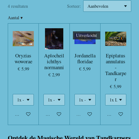
4 resultaten
Sorteer:
Aantal
▾
Uitverkocht
Oryzias
Aplocheil
Jordanella
Epiplatus
woworae
ichthys
floridae
annulatus
normanni
-
€ 5,99
€ 5,99
Tandkarpe
€ 2,99
r
€ 5,99
In winkelwagen
In winkelwagen
Uitverkocht
In winkelwagen
Ontdek de Magische Wereld van Tandkarpers