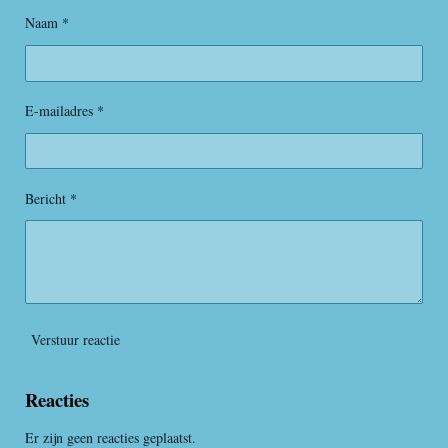
n
g
r
r
r
r
r
Naam *
:
r
r
r
r
0
s
e
e
e
e
t
E-mailadres *
n
n
n
n
e
r
r
e
Bericht *
n
Verstuur reactie
Reacties
Er zijn geen reacties geplaatst.