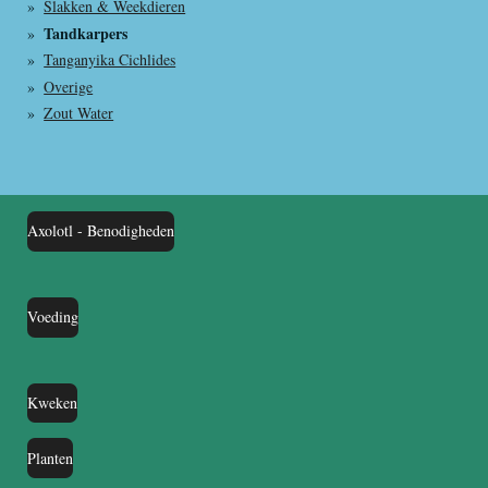
Slakken & Weekdieren
Tandkarpers
Tanganyika Cichlides
Overige
Zout Water
Axolotl - Benodigheden
Voeding
Kweken
Planten