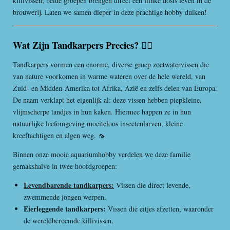
killivissen; beide groepen brengen direct een flinke dosis leven in de
brouwerij. Laten we samen dieper in deze prachtige hobby duiken!
Wat Zijn Tandkarpers Precies? 🕵️‍♂️
Tandkarpers vormen een enorme, diverse groep zoetwatervissen die
van nature voorkomen in warme wateren over de hele wereld, van
Zuid- en Midden-Amerika tot Afrika, Azië en zelfs delen van Europa.
De naam verklapt het eigenlijk al: deze vissen hebben piepkleine,
vlijmscherpe tandjes in hun kaken. Hiermee happen ze in hun
natuurlijke leefomgeving moeiteloos insectenlarven, kleine
kreeftachtigen en algen weg. 🦟
Binnen onze mooie aquariumhobby verdelen we deze familie
gemakshalve in twee hoofdgroepen:
Levendbarende tandkarpers:
Vissen die direct levende,
zwemmende jongen werpen.
Eierleggende tandkarpers:
Vissen die eitjes afzetten, waaronder
de wereldberoemde killivissen.