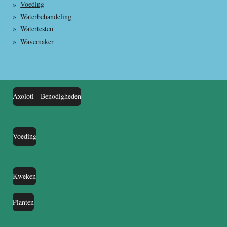
Voeding
Waterbehandeling
Watertesten
Wavemaker
Axolotl - Benodigheden
Voeding
Kweken
Planten