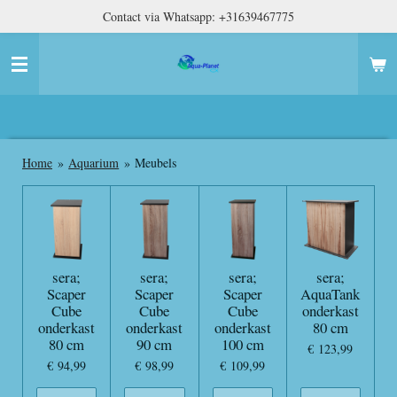
Contact via Whatsapp: +31639467775
Ga
direct
naar
de
hoofdinhoud
Home
»
Aquarium
»
Meubels
sera;
sera;
sera;
sera;
Scaper
Scaper
Scaper
AquaTank
Cube
Cube
Cube
onderkast
onderkast
onderkast
onderkast
80 cm
80 cm
90 cm
100 cm
€ 123,99
€ 94,99
€ 98,99
€ 109,99