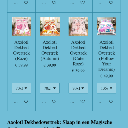
In winkelwagen
In winkelwagen
In winkelwagen
In winkelwagen
Axolotl
Axolotl
Axolotl
Axolotl
Dekbed
Dekbed
Dekbed
Dekbed
Overtrek
Overtrek
Overtrek
Overtrek
(Roze)
(Autumn)
(Cute
(Follow
Roze)
Your
€ 39,99
€ 39,99
Dreams)
€ 39,99
€ 49,99
In winkelwagen
In winkelwagen
In winkelwagen
In winkelwagen
Axolotl Dekbedovertrek: Slaap in een Magische