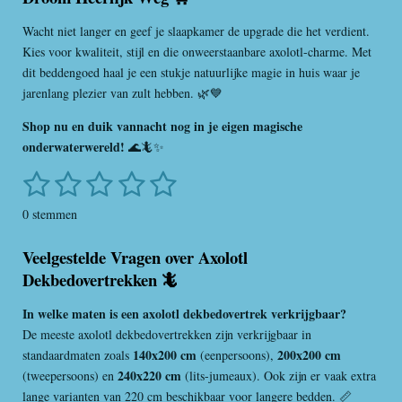
Wacht niet langer en geef je slaapkamer de upgrade die het verdient.
Kies voor kwaliteit, stijl en die onweerstaanbare axolotl-charme. Met
dit beddengoed haal je een stukje natuurlijke magie in huis waar je
jarenlang plezier van zult hebben. 🌿💙
Shop nu en duik vannacht nog in je eigen magische
onderwaterwereld!
🌊🦎✨
1
2
3
4
5
S
R
t
a
s
s
s
s
s
e
0 stemmen
t
m
t
t
t
t
t
i
m
Veelgestelde Vragen over Axolotl
e
e
e
e
e
n
e
Dekbedovertrekken 🦎
n
g
r
r
r
r
r
:
In welke maten is een axolotl dekbedovertrek verkrijgbaar?
r
r
r
r
0
De meeste axolotl dekbedovertrekken zijn verkrijgbaar in
s
e
e
e
e
140x200 cm
200x200 cm
standaardmaten zoals
(eenpersoons),
t
n
n
n
n
240x220 cm
(tweepersoons) en
(lits-jumeaux). Ook zijn er vaak extra
e
lange varianten van 220 cm beschikbaar voor langere bedden. 📏