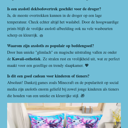
r
r
Is een axolotl dekbedovertrek geschikt voor de droger?
e
Ja, de meeste overtrekken kunnen in de droger op een lage
n
temperatuur. Check echter altijd het waslabel. Door de hoogwaardige
prints blijft de vrolijke axolotl-afbeelding ook na vele wasbeurten
scherp en kleurrijk. 🧺
Waarom zijn axolotls zo populair op beddengoed?
Door hun unieke "glimlach" en magische uitstraling vallen ze onder
Kawaii-esthetiek
de
. Ze stralen rust en vrolijkheid uit, wat ze perfect
maakt voor een gezellige en trendy slaapkamer. 💖
Is dit een goed cadeau voor kinderen of tieners?
Absoluut! Dankzij games zoals Minecraft en de populariteit op social
media zijn axolotls enorm geliefd bij zowel jonge kinderen als tieners
die houden van een unieke en kleurrijke stijl. 🎁