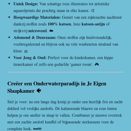
Uniek Design:
Van schattige roze illustraties tot artistieke
aquarelprints die prachtig staan in elke kamer. 🎨
Hoogwaardige Materialen:
Geniet van een zijdezachte nachtrust
100% katoen
katoen-satijn
dankzij stoffen zoals
, luxe
of
microvezel
strijkvrij
. ☁️
Ademend & Duurzaam:
Onze stoffen zijn huidvriendelijk,
vochtregulerend en blijven ook na vele wasbeurten stralend van
kleur. 🧺
Voor Jong & Oud:
Perfect voor de kinderkamer, een hippe
tienerkamer of zelfs een gedurfde 'gamer room'. 🎮
Creëer een Onderwaterparadijs in Je Eigen
Slaapkamer 🐠
Stel je voor: na een lange dag kruip je onder een heerlijk fris en zacht
dekbed vol vrolijke axolotls. De kalmerende blauwe en roze tinten
helpen je om sneller in slaap te vallen. Combineer je nieuwe overtrek
met een zachte axolotl knuffel of bijpassende sierkussens voor de
complete look. 🛏️💤