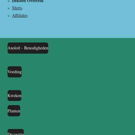
Dekbed Overtrek
Shirts
Affiliates
Axolotl - Benodigheden
Voeding
Kweken
Planten
Decoratie