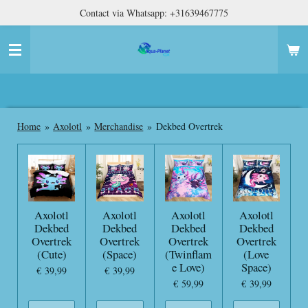
Contact via Whatsapp: +31639467775
Ga
direct
naar
de
hoofdinhoud
Home
»
Axolotl
»
Merchandise
»
Dekbed Overtrek
Axolotl
Axolotl
Axolotl
Axolotl
Dekbed
Dekbed
Dekbed
Dekbed
Overtrek
Overtrek
Overtrek
Overtrek
(Cute)
(Space)
(Twinflam
(Love
e Love)
Space)
€ 39,99
€ 39,99
€ 59,99
€ 39,99