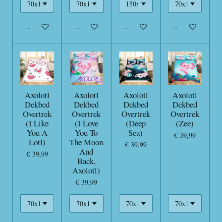
In winkelwagen
In winkelwagen
In winkelwagen
In winkelwagen
Axolotl
Axolotl
Axolotl
Axolotl
Dekbed
Dekbed
Dekbed
Dekbed
Overtrek
Overtrek
Overtrek
Overtrek
(I Like
(I Love
(Deep
(Zee)
You A
You To
Sea)
€ 39,99
Lotl)
The Moon
€ 39,99
And
€ 39,99
Back,
Axolotl)
€ 39,99