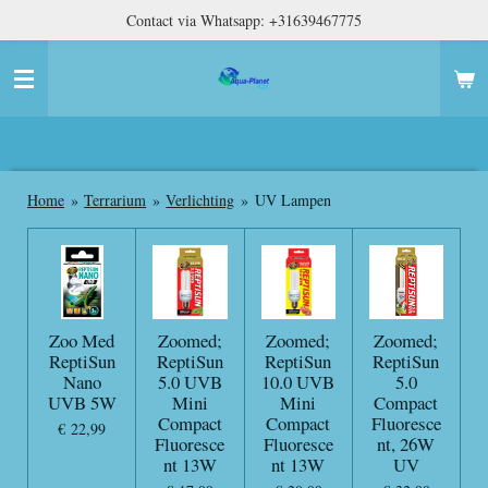
Contact via Whatsapp: +31639467775
Ga
direct
naar
de
hoofdinhoud
Home
»
Terrarium
»
Verlichting
»
UV Lampen
Zoo Med
Zoomed;
Zoomed;
Zoomed;
ReptiSun
ReptiSun
ReptiSun
ReptiSun
Nano
5.0 UVB
10.0 UVB
5.0
UVB 5W
Mini
Mini
Compact
Compact
Compact
Fluoresce
€ 22,99
Fluoresce
Fluoresce
nt, 26W
nt 13W
nt 13W
UV