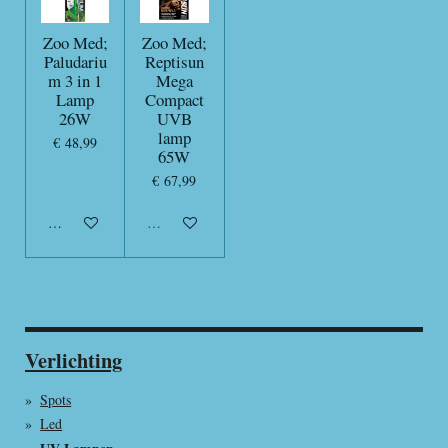
Zoo Med;
Zoo Med;
Paludariu
Reptisun
m 3 in 1
Mega
Lamp
Compact
26W
UVB
lamp
€ 48,99
65W
€ 67,99
In winkelwagen
Uitverkocht
Verlichting
Spots
Led