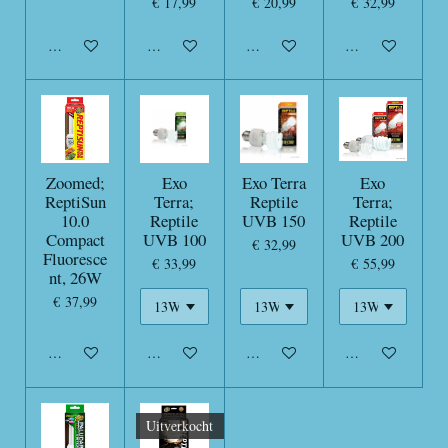
€ 17,99
€ 20,99
€ 32,99
In winkelwagen
In winkelwagen
In winkelwagen
In winkelwagen
Zoomed;
Exo
Exo Terra
Exo
ReptiSun
Terra;
Reptile
Terra;
10.0
Reptile
UVB 150
Reptile
Compact
UVB 100
UVB 200
€ 32,99
Fluoresce
€ 33,99
€ 55,99
nt, 26W
€ 37,99
In winkelwagen
In winkelwagen
In winkelwagen
In winkelwagen
Uitverkocht