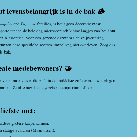
 levensbelangrijk is in de bak 🪵
naqolus
and
Panaque
families, is hout geen decoratie maar
paste tanden de hele dag microscopisch kleine laagjes van het hout
gen is essentieel voor een gezonde darmflora en spijsvertering.
unnen deze specifieke soorten simpelweg niet overleven. Zorg dus
de bak.
deale medebewoners? 🤝
eedzaam naar vissen die zich in de middelste en bovenste waterlagen
voor een Zuid-Amerikaans gezelschapsaquarium of een
liefste met:
 andere grotere karperzalmen.
 statige
Scalaren
(Maanvissen).