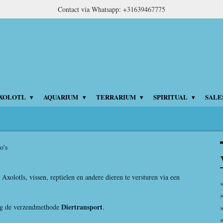
Contact via Whatsapp: +31639467775
XOLOTL
AQUARIUM
TERRARIUM
SPIRITUAL
SALE
o's
Axolotls, vissen, reptielen en andere dieren te versturen via een
Diertransport
ing de verzendmethode
.