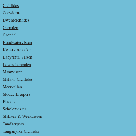
Cichlides
Corydoras
Dwergcichlides
Garnalen
Grondel
Koudwatervissen
Kwastvinsnoeken
Labyrinth Vissen
Levendbarenden
Maanvissen
Malawi Cichlides
Meervallen
Modderkruipers
Pleco's
Scholenvissen
Slakken & Weekdieren
Tandkarpers
Tanganyika Cichlides