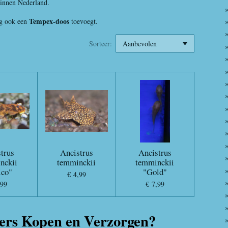
binnen Nederland.
Tempex-doos
ng ook een
toevoegt.
Sorteer:
trus
Ancistrus
Ancistrus
nckii
temminckii
temminckii
ico"
"Gold"
€ 4,99
,99
€ 7,99
ers Kopen en Verzorgen?