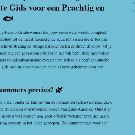
e Gids voor een Prachtig en
 🐟
mystieke bodembewoners die jouw onderwaterwereld compleet
oluut tot de meest fascinerende aquariumvissen die er bestaan.
he uitstraling en rustige karakter stelen ze direct de show. Of je
jarenlang een gepassioneerde rot in het vak bent: deze meervallen
ers tot adembenemende eyecatchers, iedere vis heeft een unieke
 gids mee in onze passie en delen al onze geheimen voor een
-nummers precies? 🌿
ze vissen onder de familie van de harnasmeervallen (Loricariidae).
che rivieren en overstroomde bossen van Zuid-Amerika. Omdat er
 hebben veel soorten nog geen officiële wetenschappelijke naam.
ng systeem in het leven geroepen. Elk nummer staat voor een