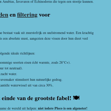
n Anubias, Javavaren of Echinodorus die tegen een stootje kunnen.
den
en
filtering
voor
ae bestaat vaak uit zuurstofrijk en snelstromend water. Een krachtig
 is een absolute must, aangezien deze vissen door hun dieet veel
gende ideale richtlijnen:
sommige soorten eisen écht warmte, zoals 28°C+).
uur tot neutraal).
zacht water.
vemaker stimuleert hun natuurlijke gedrag.
antiële waterwissel uit van circa 30%.
einde van de grootste fabel! 🍽️
niet iedere Pleco is een algeneter!
name de wereld uit helpen: