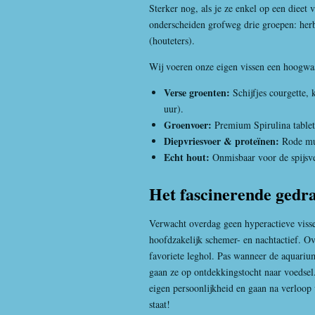
Sterker nog, als je ze enkel op een dieet
onderscheiden grofweg drie groepen: herbi
(houteters).
Wij voeren onze eigen vissen een hoogwa
Verse groenten:
Schijfjes courgette,
uur).
Groenvoer:
Premium Spirulina tablet
Diepvriesvoer & proteïnen:
Rode mug
Echt hout:
Onmisbaar voor de spijsver
Het fascinerende gedra
Verwacht overdag geen hyperactieve vissen
hoofdzakelijk schemer- en nachtactief. Ov
favoriete leghol. Pas wanneer de aquariu
gaan ze op ontdekkingstocht naar voedsel.
eigen persoonlijkheid en gaan na verloop 
staat!