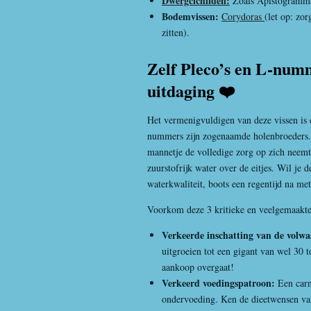
Dwergcichliden:
Zoals Apistogramma
Bodemvissen:
Corydoras
(let op: zo
zitten).
Zelf Pleco’s en L-num
uitdaging ❤️
Het vermenigvuldigen van deze vissen is 
nummers zijn zogenaamde holenbroeders. H
mannetje de volledige zorg op zich neemt.
zuurstofrijk water over de eitjes. Wil j
waterkwaliteit, boots een regentijd na met
Voorkom deze 3 kritieke en veelgemaakte
Verkeerde inschatting van de volwa
uitgroeien tot een gigant van wel 30 t
aankoop overgaat!
Verkeerd voedingspatroon:
Een carn
ondervoeding. Ken de dieetwensen va