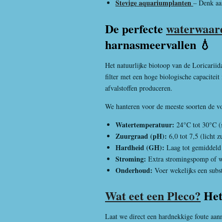
Stevige aquariumplanten
– Denk aa
De perfecte
waterwaar
harnasmeervallen 💧
Het natuurlijke biotoop van de Loricariid
filter met een hoge biologische capaciteit
afvalstoffen produceren.
We hanteren voor de meeste soorten de vol
Watertemperatuur:
24°C tot 30°C (
Zuurgraad (pH):
6,0 tot 7,5 (licht z
Hardheid (GH):
Laag tot gemiddeld 
Stroming:
Extra stromingspomp of wa
Onderhoud:
Voer wekelijks een subst
Wat eet een Pleco?
Het 
Laat we direct een hardnekkige foute aan