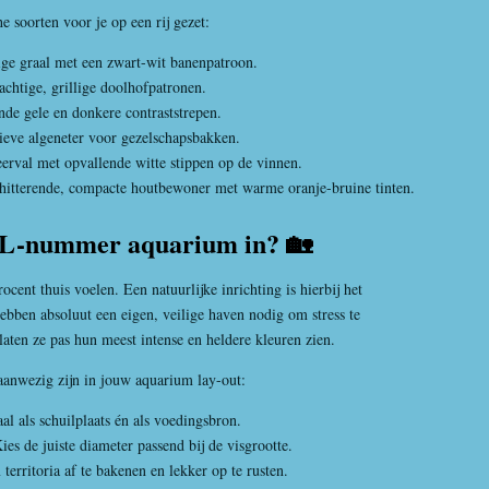
 soorten voor je op een rij gezet:
ige graal met een zwart-wit banenpatroon.
chtige, grillige doolhofpatronen.
de gele en donkere contraststrepen.
ieve algeneter voor gezelschapsbakken.
erval met opvallende witte stippen op de vinnen.
hitterende, compacte houtbewoner met warme oranje-bruine tinten.
e L-nummer aquarium in? 🏡
cent thuis voelen. Een natuurlijke inrichting is hierbij het
 hebben absoluut een eigen, veilige haven nodig om stress te
laten ze pas hun meest intense en heldere kleuren zien.
 aanwezig zijn in jouw aquarium lay-out:
al als schuilplaats én als voedingsbron.
ies de juiste diameter passend bij de visgrootte.
erritoria af te bakenen en lekker op te rusten.