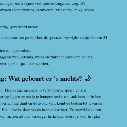
 van algen zet, kwijnen veel soorten langzaam weg. We
voren (planteneters), carnivoren (vleeseters) en xylivoren
ardig, gevarieerd menu:
 komkommer en geblancheerde spinazie (verwijder restjes binnen 24
ten en algenwafers.
genlarven, artemia, mysis en zinkende carnivore pellets.
tering van specifieke soorten.
g: Wat gebeurt er 's nachts? 🌙
. Pleco's zijn meesters in verstoppertje spelen en zijn
erdag liggen ze rustig te loungen onder een stuk hout of in hun
mverlichting dimt en de avond valt, komt de bodem tot leven en
 Het leuke is: deze vissen hebben karakter. Ze ontwikkelen een
van tijd jou als hun verzorger herkennen zodra je voor het glas