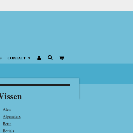
S
CONTACT
Vissen
Alen
Algeneters
Betta
Botia's