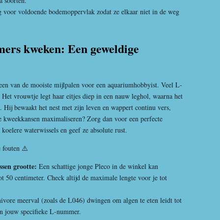
 soorten.
rg voor voldoende bodemoppervlak zodat ze elkaar niet in de weg
mers kweken: Een geweldige
een van de mooiste mijlpalen voor een aquariumhobbyist. Veel L-
et vrouwtje legt haar eitjes diep in een nauw leghol, waarna het
 Hij bewaakt het nest met zijn leven en wappert continu vers,
e de kweekkansen maximaliseren? Zorg dan voor een perfecte
 koelere waterwissels en geef ze absolute rust.
 fouten ⚠️
ssen grootte:
Een schattige jonge Pleco in de winkel kan
ot 50 centimeter. Check altijd de maximale lengte voor je tot
ivore meerval (zoals de L046) dwingen om algen te eten leidt tot
n jouw specifieke L-nummer.