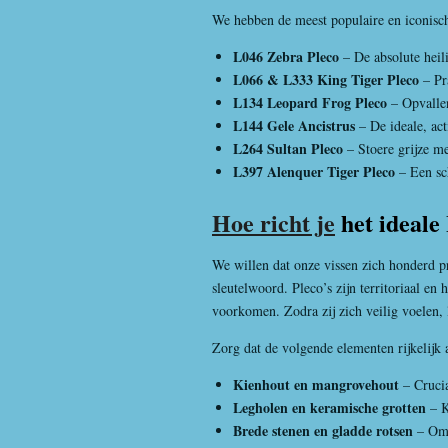
We hebben de meest populaire en iconische
L046 Zebra Pleco
– De absolute heil
L066 & L333 King Tiger Pleco
– Pra
L134 Leopard Frog Pleco
– Opvallen
L144 Gele Ancistrus
– De ideale, act
L264 Sultan Pleco
– Stoere grijze me
L397 Alenquer Tiger Pleco
– Een sc
Hoe richt je
het ideal
We willen dat onze vissen zich honderd pro
sleutelwoord. Pleco’s zijn territoriaal en
voorkomen. Zodra zij zich veilig voelen, 
Zorg dat de volgende elementen rijkelijk
Kienhout en mangrovehout
– Crucia
Legholen en keramische grotten
– K
Brede stenen en gladde rotsen
– Om t