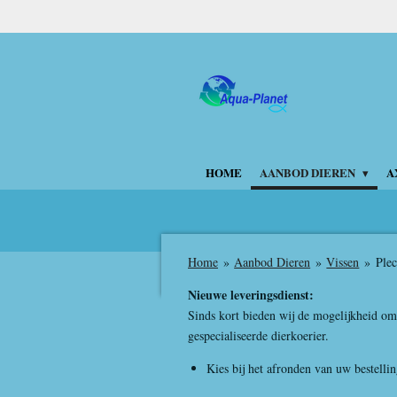
Ga
direct
naar
de
hoofdinhoud
HOME
AANBOD DIEREN
A
Home
»
Aanbod Dieren
»
Vissen
»
Plec
Nieuwe leveringsdienst:
Sinds kort bieden wij de mogelijkheid om 
gespecialiseerde dierkoerier.
Kies bij het afronden van uw bestell