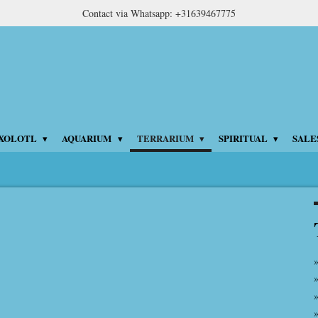
Contact via Whatsapp: +31639467775
XOLOTL
AQUARIUM
TERRARIUM
SPIRITUAL
SALE