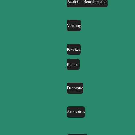
Axolotl - Benodigheden
Voeding
Kweken
Planten
Decoratie
Accesoires