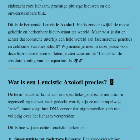
zijdezacht roze lichaam, prachtige pluizige kieuwen en die
onweerstaanbare blik.
Leucistic Axolotl
Dit is de beroemde
. Het is zonder twijfel de meest
geliefde en herkenbare kleurvariant ter wereld. Maar wist je dat er
achter dat iconische uiterlijk een hele wereld aan fascinerende genetica
en zeldzame variaties schuilt? Wij nemen je mee in onze passie voor
deze bijzondere dieren en laten je zien waarom de "Leucistic" de
absolute koning van het aquarium is. 🌍💕
Wat is een Leucistic Axolotl precies? 🧬
De term 'leucistic' komt van een specifieke genetische mutatie. In
tegenstelling tot wat vaak gedacht wordt, zijn ze niet simpelweg
"roze", maar zorgt hun DNA ervoor dat pigmentcellen zich niet
volledig over het lichaam verspreiden.
Dit is hoe wij een echte Leucistic herkennen:
Sneeuwwitte tot zachtroze lichaam:
Een sprookjesachtige