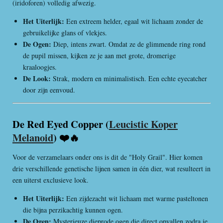
(iridoforen) volledig afwezig.
Het Uiterlijk:
Een extreem helder, egaal wit lichaam zonder de
gebruikelijke glans of vlekjes.
De Ogen:
Diep, intens zwart. Omdat ze de glimmende ring rond
de pupil missen, kijken ze je aan met grote, dromerige
kraaloogjes.
De Look:
Strak, modern en minimalistisch. Een echte eyecatcher
door zijn eenvoud.
De Red Eyed Copper (
Leucistic Koper
Melanoid
) ❤️🔥
Voor de verzamelaars onder ons is dit de "Holy Grail". Hier komen
drie verschillende genetische lijnen samen in één dier, wat resulteert in
een uiterst exclusieve look.
Het Uiterlijk:
Een zijdezacht wit lichaam met warme pasteltonen
die bijna perzikachtig kunnen ogen.
De Ogen:
Mysterieuze dieprode ogen die direct opvallen zodra je