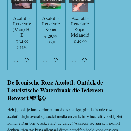
Axolotl -
Axolotl -
Axolotl -
Leucistic
Leucistic
Leucistic
(Man) H-
Koper
Koper
B
Melanoid
€ 29,99
€ 34,99
€ 49,99
€ 45,00
€ 44,99
Uitverkocht
Uitverkocht
Uitverkocht
De Iconische Roze Axolotl: Ontdek de
Leucistische Waterdraak die Iedereen
Betovert 🩷🦎✨
Heb jij ook je hart verloren aan die schattige, glimlachende roze
axolotl die je overal op social media en zelfs in Minecraft voorbij ziet
komen? Dan ben je zeker niet de enige! Wanneer we aan een axolotl
denken, zien we bijna allemaal direct hetzelfde beeld voor ons: een