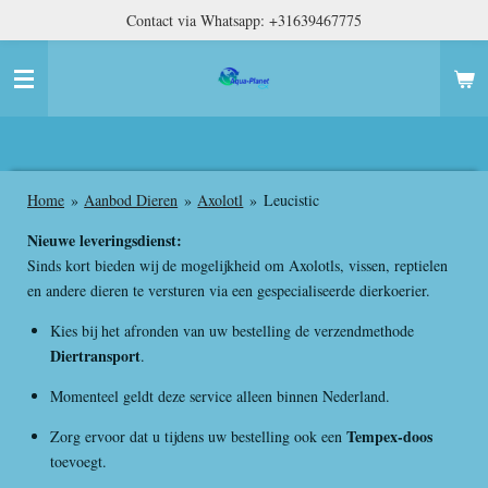
Contact via Whatsapp: +31639467775
Ga
direct
naar
de
hoofdinhoud
Home
»
Aanbod Dieren
»
Axolotl
»
Leucistic
Nieuwe leveringsdienst:
Sinds kort bieden wij de mogelijkheid om Axolotls, vissen, reptielen
en andere dieren te versturen via een gespecialiseerde dierkoerier.
Kies bij het afronden van uw bestelling de verzendmethode
Diertransport
.
Momenteel geldt deze service alleen binnen Nederland.
Tempex-doos
Zorg ervoor dat u tijdens uw bestelling ook een
toevoegt.