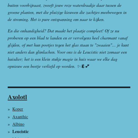
buiten voorbijraast, zweeft jouw roze waterdraakje daar tussen de
groene planten, met die pluizige kieuwen die zachtjes meebewegen in
de stroming. Het is pure ontspanning om naar te kijken.
En die onhandigheid? Dat maakt het plaatje compleet! Of ze nu
proberen op een blad te landen en er vervolgens heel charmant vanaf
glijden, of met hun pootjes tegen het glas staan te "zwaaien"... je kunt
niet anders dan glimlachen. Voor ons is de Leucistic niet zomaar een
huisdier; het is een klein stukje magie in huis waar we elke dag
opnieuw een beetje verliefd op worden. ✨🦎💕
Axolotl
Koper
Axanthic
Albino
Leucistic