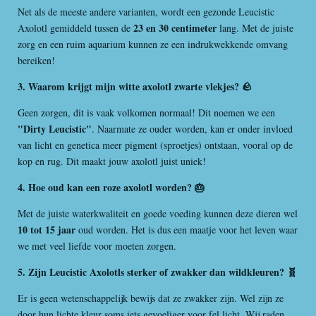
Net als de meeste andere varianten, wordt een gezonde Leucistic
23 en 30 centimeter
Axolotl gemiddeld tussen de
lang. Met de juiste
zorg en een ruim aquarium kunnen ze een indrukwekkende omvang
bereiken!
3. Waarom krijgt mijn witte axolotl zwarte vlekjes? 🪨
Geen zorgen, dit is vaak volkomen normaal! Dit noemen we een
"Dirty Leucistic"
. Naarmate ze ouder worden, kan er onder invloed
van licht en genetica meer pigment (sproetjes) ontstaan, vooral op de
kop en rug. Dit maakt jouw axolotl juist uniek!
4. Hoe oud kan een roze axolotl worden? 🎂
Met de juiste waterkwaliteit en goede voeding kunnen deze dieren wel
10 tot 15 jaar
oud worden. Het is dus een maatje voor het leven waar
we met veel liefde voor moeten zorgen.
5. Zijn Leucistic Axolotls sterker of zwakker dan wildkleuren? 🧬
Er is geen wetenschappelijk bewijs dat ze zwakker zijn. Wel zijn ze
door hun lichte kleur soms iets gevoeliger voor fel licht. Wij raden