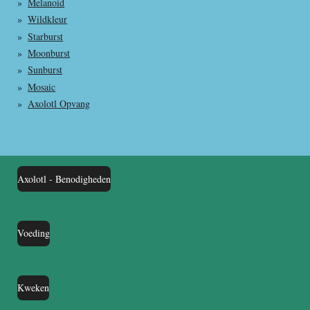
Melanoid
Wildkleur
Starburst
Moonburst
Sunburst
Mosaic
Axolotl Opvang
Axolotl - Benodigheden
Voeding
Kweken