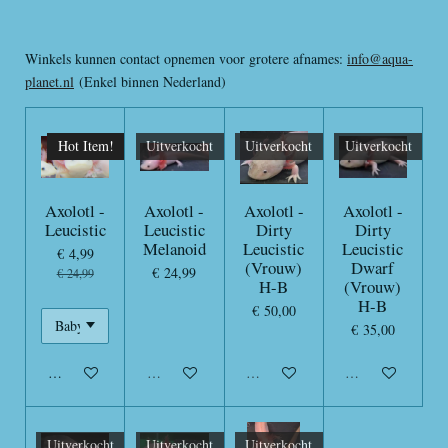
Winkels kunnen contact opnemen voor grotere afnames:
info@aqua-
planet.nl
(Enkel binnen Nederland)
Hot Item!
Uitverkocht
Uitverkocht
Uitverkocht
Axolotl -
Axolotl -
Axolotl -
Axolotl -
Leucistic
Leucistic
Dirty
Dirty
Melanoid
Leucistic
Leucistic
€ 4,99
(Vrouw)
Dwarf
€ 24,99
€ 24,99
H-B
(Vrouw)
H-B
€ 50,00
€ 35,00
In winkelwagen
Uitverkocht
Uitverkocht
Uitverkocht
Uitverkocht
Uitverkocht
Uitverkocht