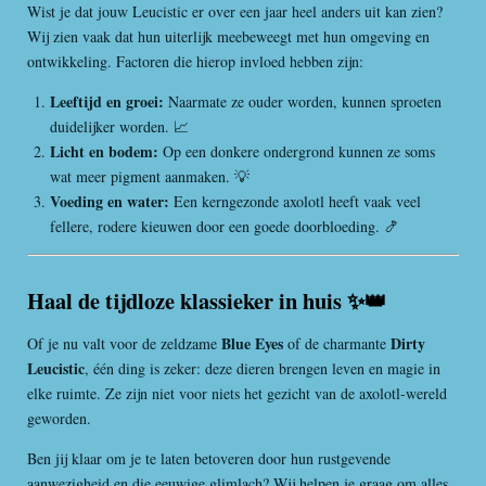
Wist je dat jouw Leucistic er over een jaar heel anders uit kan zien?
Wij zien vaak dat hun uiterlijk meebeweegt met hun omgeving en
ontwikkeling. Factoren die hierop invloed hebben zijn:
Leeftijd en groei:
Naarmate ze ouder worden, kunnen sproeten
duidelijker worden. 📈
Licht en bodem:
Op een donkere ondergrond kunnen ze soms
wat meer pigment aanmaken. 💡
Voeding en water:
Een kerngezonde axolotl heeft vaak veel
fellere, rodere kieuwen door een goede doorbloeding. 🍤
Haal de tijdloze klassieker in huis ✨👑
Blue Eyes
Dirty
Of je nu valt voor de zeldzame
of de charmante
Leucistic
, één ding is zeker: deze dieren brengen leven en magie in
elke ruimte. Ze zijn niet voor niets het gezicht van de axolotl-wereld
geworden.
Ben jij klaar om je te laten betoveren door hun rustgevende
aanwezigheid en die eeuwige glimlach? Wij helpen je graag om alles