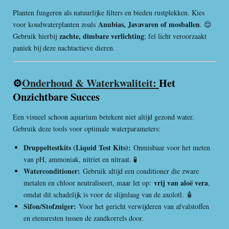
Planten fungeren als natuurlijke filters en bieden rustplekken. Kies
Anubias, Javavaren of mosballen
voor koudwaterplanten zoals
. 😌
zachte, dimbare verlichting
Gebruik hierbij
; fel licht veroorzaakt
paniek bij deze nachtactieve dieren.
⚙️
Onderhoud & Waterkwaliteit:
Het
Onzichtbare Succes
Een visueel schoon aquarium betekent niet altijd gezond water.
Gebruik deze tools voor optimale waterparameters:
Druppeltestkits (Liquid Test Kits):
Onmisbaar voor het meten
van pH, ammoniak, nitriet en nitraat. 🧪
Waterconditioner:
Gebruik altijd een conditioner die zware
vrij van aloë vera
metalen en chloor neutraliseert, maar let op:
,
omdat dit schadelijk is voor de slijmlaag van de axolotl. 🧴
Sifon/Stofzuiger:
Voor het gericht verwijderen van afvalstoffen
en etensresten tussen de zandkorrels door.