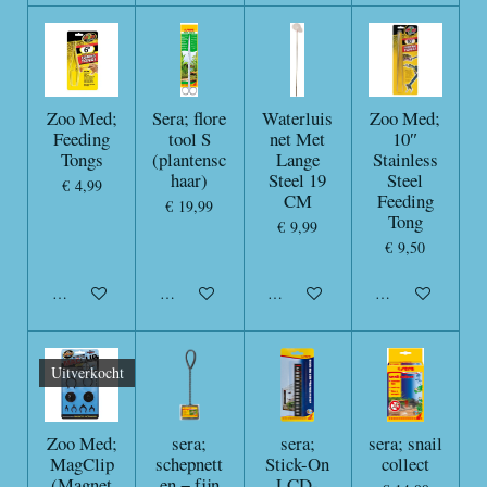
Zoo Med;
Sera; flore
Waterluis
Zoo Med;
Feeding
tool S
net Met
10″
Tongs
(plantensc
Lange
Stainless
haar)
Steel 19
Steel
€ 4,99
CM
Feeding
€ 19,99
Tong
€ 9,99
€ 9,50
In winkelwagen
In winkelwagen
In winkelwagen
In winkelwagen
Uitverkocht
Zoo Med;
sera;
sera;
sera; snail
MagClip
schepnett
Stick-On
collect
(Magnet
en − fijn
LCD-