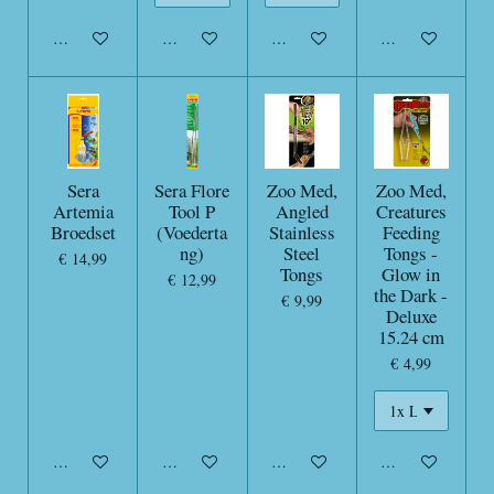
In winkelwagen
In winkelwagen
In winkelwagen
In winkelwagen
Sera
Sera Flore
Zoo Med,
Zoo Med,
Artemia
Tool P
Angled
Creatures
Broedset
(Voederta
Stainless
Feeding
ng)
Steel
Tongs -
€ 14,99
Tongs
Glow in
€ 12,99
the Dark -
€ 9,99
Deluxe
15.24 cm
€ 4,99
In winkelwagen
In winkelwagen
In winkelwagen
In winkelwagen