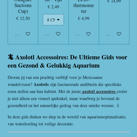
€ 14,99
Suctions
thermome
€ 2,49
Cup)
ter
€ 12,50
€ 4,99
Uitverkocht
In winkelwagen
In winkelwagen
In winkelwagen
🦎 Axolotl Accessoires: De Ultieme Gids voor
een Gezond & Gelukkig Aquarium
Droom jij van een prachtig verblijf voor je Mexicaanse
Axolotls
wandelvissen?
zijn fascinerende amfibieën die specifieke
axolotl accessoires
eisen stellen aan hun habitat. Met de juiste
creëer
je niet alleen een visueel spektakel, maar waarborg je bovenal de
gezondheid en het natuurlijke gedrag van deze unieke wezens. 💧
In deze gids duiken we diep in de wereld van aquariumoptimalisatie,
van waterkoeling tot veilige decoratie.