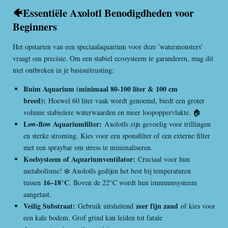
🐠Essentiële Axolotl Benodigdheden voor
Beginners
Het opstarten van een speciaalaquarium voor deze 'watermonsters'
vraagt om precisie. Om een stabiel ecosysteem te garanderen, mag dit
niet ontbreken in je basisuitrusting:
Ruim Aquarium (minimaal 80-100 liter & 100 cm
breed):
Hoewel 60 liter vaak wordt genoemd, biedt een groter
volume stabielere waterwaarden en meer loopoppervlakte. 🏠
Low-flow Aquariumfilter:
Axolotls zijn gevoelig voor trillingen
en sterke stroming. Kies voor een sponsfilter of een externe filter
met een spraybar om stress te minimaliseren.
Koelsysteem of Aquariumventilator:
Cruciaal voor hun
metabolisme! ❄️ Axolotls gedijen het best bij temperaturen
16–18°C
tussen
. Boven de 22°C wordt hun immuunsysteem
aangetast.
Veilig Substraat:
zeer fijn zand
Gebruik uitsluitend
of kies voor
een kale bodem. Grof grind kan leiden tot fatale