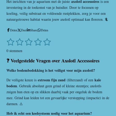
axolotl accessoires
Het inrichten van je aquarium met de juiste
is een
investering in de toekomst van je huisdier. Door te focussen op
koeling, veilig substraat en voldoende rustplekken, zorg je voor een
natuurgetrouwe habitat waarin jouw axolotl optimaal kan floreren. 🦎
Delen
Deel
Share
Delen
1
2
3
4
5
S
R
t
a
s
s
s
s
s
e
0 stemmen
t
m
t
t
t
t
t
i
❓ Veelgestelde Vragen over Axolotl Accessoires
m
e
e
e
e
e
n
e
n
Welke bodembedekking is het veiligst voor mijn axolotl?
g
r
r
r
r
r
:
extreem fijn zand
kale
De veiligste keuze is
r
r
r
r
(filterzand) of een
0
bodem
. Gebruik absoluut geen grind of kleine steentjes; axolotls
s
e
e
e
e
zuigen hun eten op en slikken daarbij vaak per ongeluk de bodem
t
n
n
n
n
mee. Grind kan leiden tot een gevaarlijke verstopping (impactie) in de
e
darmen. ⚠️
r
r
Heb ik echt een koelsysteem nodig voor het aquarium?