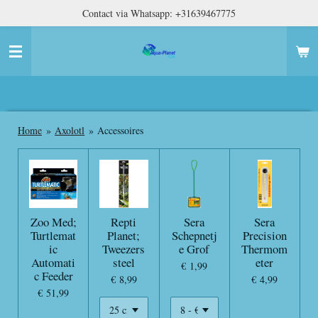
Contact via Whatsapp: +31639467775
Ga
direct
naar
de
hoofdinhoud
Home
»
Axolotl
»
Accessoires
Zoo Med;
Repti
Sera
Sera
Turtlemat
Planet;
Schepnetj
Precision
ic
Tweezers
e Grof
Thermom
Automati
steel
eter
€ 1,99
c Feeder
€ 8,99
€ 4,99
€ 51,99