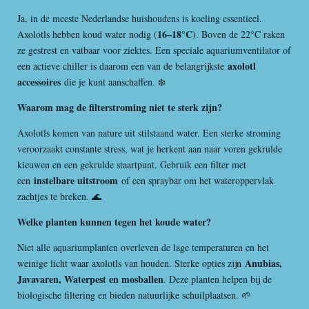
e
Ja, in de meeste Nederlandse huishoudens is koeling essentieel.
n
16–18°C
Axolotls hebben koud water nodig (
). Boven de 22°C raken
ze gestrest en vatbaar voor ziektes. Een speciale aquariumventilator of
axolotl
een actieve chiller is daarom een van de belangrijkste
accessoires
die je kunt aanschaffen. ❄️
Waarom mag de filterstroming niet te sterk zijn?
Axolotls komen van nature uit stilstaand water. Een sterke stroming
veroorzaakt constante stress, wat je herkent aan naar voren gekrulde
kieuwen en een gekrulde staartpunt. Gebruik een filter met
instelbare uitstroom
een
of een spraybar om het wateroppervlak
zachtjes te breken. 🌊
Welke planten kunnen tegen het koude water?
Niet alle aquariumplanten overleven de lage temperaturen en het
Anubias,
weinige licht waar axolotls van houden. Sterke opties zijn
Javavaren, Waterpest en mosballen
. Deze planten helpen bij de
biologische filtering en bieden natuurlijke schuilplaatsen. 🌱