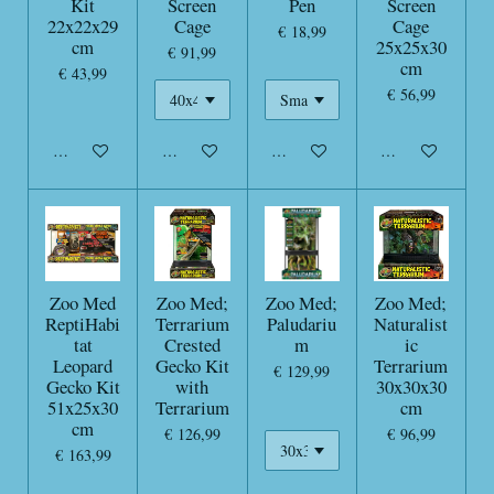
Kit
Screen
Pen
Screen
22x22x29
Cage
Cage
€ 18,99
cm
25x25x30
€ 91,99
cm
€ 43,99
€ 56,99
In winkelwagen
In winkelwagen
In winkelwagen
In winkelwagen
Zoo Med
Zoo Med;
Zoo Med;
Zoo Med;
ReptiHabi
Terrarium
Paludariu
Naturalist
tat
Crested
m
ic
Leopard
Gecko Kit
Terrarium
€ 129,99
Gecko Kit
with
30x30x30
51x25x30
Terrarium
cm
cm
€ 126,99
€ 96,99
€ 163,99