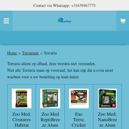
Contact via Whatsapp: +31639467775
Ga
direct
naar
de
hoofdinhoud
Home
»
Terrarium
»
Terraria
Terraria alleen op afhaal, deze worden niet verzonden.
Niet alle Terraria staan op voorraad, het kan zijn dat u even moet
wachten voor u uw bestelling op kunt halen.
Zoo Med;
Zoo Med
Exo
Zoo Med;
Creatures
ReptiBree
Terra;
NanoBree
Habitat
ze Alum
Cricket
ze Alum