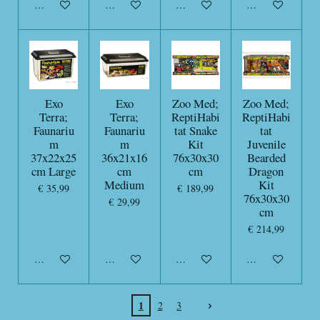
In winkelwagen
In winkelwagen
In winkelwagen
In winkelwagen
Exo
Exo
Zoo Med;
Zoo Med;
Terra;
Terra;
ReptiHabi
ReptiHabi
Faunariu
Faunariu
tat Snake
tat
m
m
Kit
Juvenile
37x22x25
36x21x16
76x30x30
Bearded
cm Large
cm
cm
Dragon
Medium
Kit
€ 35,99
€ 189,99
76x30x30
€ 29,99
cm
€ 214,99
In winkelwagen
In winkelwagen
In winkelwagen
In winkelwagen
1
2
3