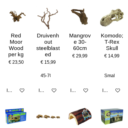
Red
Druivenh
Mangrov
Komodo;
Moor
out
e 30-
T-Rex
Wood
steelblast
60cm
Skull
per kg
ed
€ 29,99
€ 14,99
€ 23,50
€ 15,99
In winkelwagen
In winkelwagen
In winkelwagen
In winkelwa