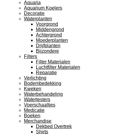
Aquaria
Aquarium Koelers
Decoratie
Waterplanten
Voorgrond
Middengrond
Achtergrond
Moederplanten
Drijfplanten
Bijzondere
Filters
Filter Materialen
Luchtfilter Materialen
Reparatie
Verlichting
Bodembedekking
Kweken
Waterbehandeling
Watertesters
Voerschaaltjes
Medicatie
Boeken
Merchandise
Dekbed Overtrek
Shirts