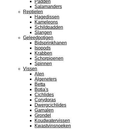
Padden
Salamanders
Reptielen
Hagedissen
Kameleons
Schildpadden
Slangen
Geleedpotigen
Bidsprinkhanen
Isopods
Krabben
Schorpioenen
Spinnen
Vissen
Alen
Algeneters
Betta
Botia's
Cichlides
Corydoras
Dwergcichlides
Garnalen
Grondel
Koudwatervissen
Kwastvinsnoeken