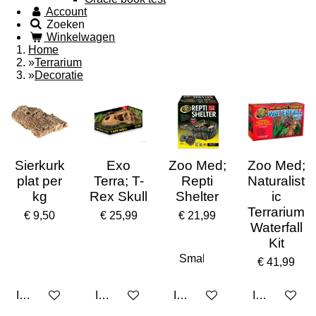
Account
Zoeken
Winkelwagen
Home
»
Terrarium
»
Decoratie
Sierkurk
Exo
Zoo Med;
Zoo Med;
plat per
Terra; T-
Repti
Naturalist
kg
Rex Skull
Shelter
ic
Terrarium
€ 9,50
€ 25,99
€ 21,99
Waterfall
Kit
€ 41,99
In winkelwagen
In winkelwagen
In winkelwagen
In winkelwa