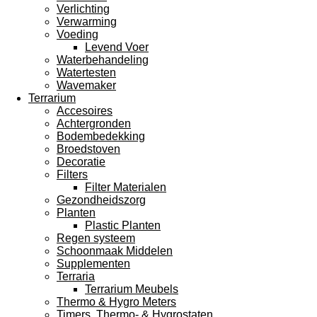
Verlichting
Verwarming
Voeding
Levend Voer
Waterbehandeling
Watertesten
Wavemaker
Terrarium
Accesoires
Achtergronden
Bodembedekking
Broedstoven
Decoratie
Filters
Filter Materialen
Gezondheidszorg
Planten
Plastic Planten
Regen systeem
Schoonmaak Middelen
Supplementen
Terraria
Terrarium Meubels
Thermo & Hygro Meters
Timers, Thermo- & Hygrostaten