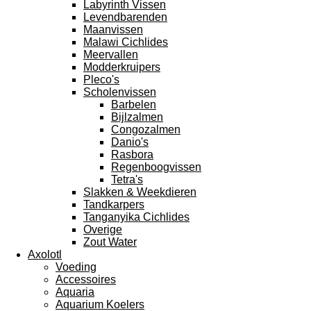
Labyrinth Vissen
Levendbarenden
Maanvissen
Malawi Cichlides
Meervallen
Modderkruipers
Pleco's
Scholenvissen
Barbelen
Bijlzalmen
Congozalmen
Danio's
Rasbora
Regenboogvissen
Tetra's
Slakken & Weekdieren
Tandkarpers
Tanganyika Cichlides
Overige
Zout Water
Axolotl
Voeding
Accessoires
Aquaria
Aquarium Koelers