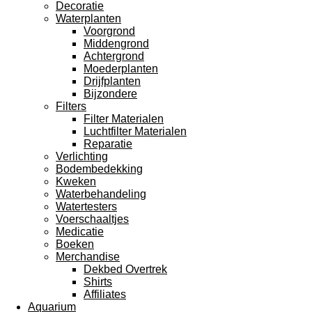
Decoratie
Waterplanten
Voorgrond
Middengrond
Achtergrond
Moederplanten
Drijfplanten
Bijzondere
Filters
Filter Materialen
Luchtfilter Materialen
Reparatie
Verlichting
Bodembedekking
Kweken
Waterbehandeling
Watertesters
Voerschaaltjes
Medicatie
Boeken
Merchandise
Dekbed Overtrek
Shirts
Affiliates
Aquarium