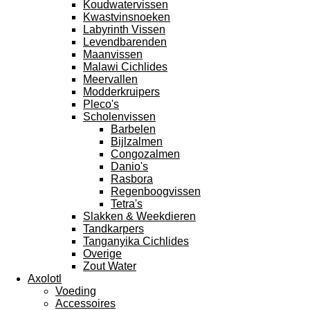
Koudwatervissen
Kwastvinsnoeken
Labyrinth Vissen
Levendbarenden
Maanvissen
Malawi Cichlides
Meervallen
Modderkruipers
Pleco's
Scholenvissen
Barbelen
Bijlzalmen
Congozalmen
Danio's
Rasbora
Regenboogvissen
Tetra's
Slakken & Weekdieren
Tandkarpers
Tanganyika Cichlides
Overige
Zout Water
Axolotl
Voeding
Accessoires