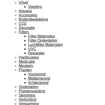
Vijver
Voeding
Aquaria
Accesoires
Bodembedekking
CO2
Decoratie
Filters
Filter Materialen
Filter Onderdelen
Luchtfilter Materialen
UVC
Reparatie
Hardscapes
Medicatie
Meubels
Planten
Voorgrond
Middengrond
Achtergrond
Onderdelen
Plantenvoeding
Skimmers
Verlichting
Verwarming