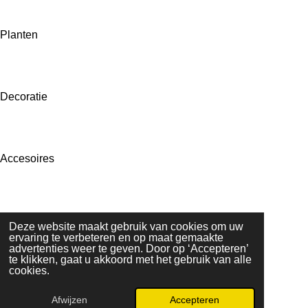
Planten
Decoratie
Accesoires
Merchandise
Deze website maakt gebruik van cookies om uw
ervaring te verbeteren en op maat gemaakte
advertenties weer te geven. Door op ‘Accepteren’
te klikken, gaat u akkoord met het gebruik van alle
cookies.
F
Y
W
Afwijzen
Accepteren
a
o
h
© 2020 - 2026 Aqua-Planet