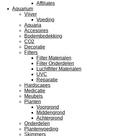
Affiliates
Aquarium
Vijver
Voeding
Aquaria
Accesoires
Bodembedekking
CO2
Decoratie
Filters
Filter Materialen
Filter Onderdelen
Luchtfilter Materialen
UVC
Reparatie
Hardscapes
Medicatie
Meubels
Planten
Voorgrond
Middengrond
Achtergrond
Onderdelen
Plantenvoeding
Skimmers