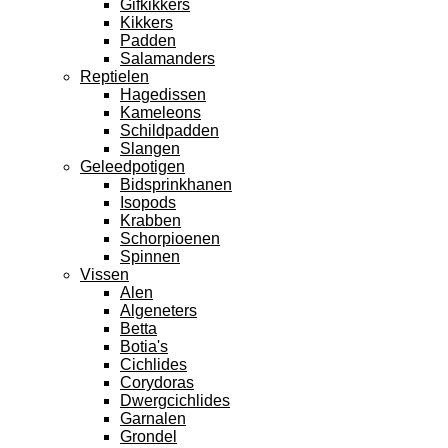
Gifkikkers
Kikkers
Padden
Salamanders
Reptielen
Hagedissen
Kameleons
Schildpadden
Slangen
Geleedpotigen
Bidsprinkhanen
Isopods
Krabben
Schorpioenen
Spinnen
Vissen
Alen
Algeneters
Betta
Botia's
Cichlides
Corydoras
Dwergcichlides
Garnalen
Grondel