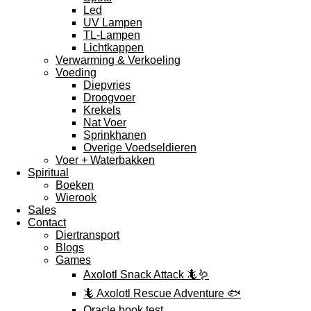
Led
UV Lampen
TL-Lampen
Lichtkappen
Verwarming & Verkoeling
Voeding
Diepvries
Droogvoer
Krekels
Nat Voer
Sprinkhanen
Overige Voedseldieren
Voer + Waterbakken
Spiritual
Boeken
Wierook
Sales
Contact
Diertransport
Blogs
Games
Axolotl Snack Attack 🦎🪱
🦎 Axolotl Rescue Adventure 🐟
Oracle book test