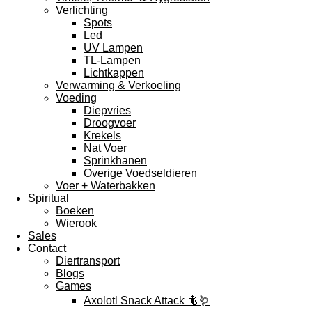
Verlichting
Spots
Led
UV Lampen
TL-Lampen
Lichtkappen
Verwarming & Verkoeling
Voeding
Diepvries
Droogvoer
Krekels
Nat Voer
Sprinkhanen
Overige Voedseldieren
Voer + Waterbakken
Spiritual
Boeken
Wierook
Sales
Contact
Diertransport
Blogs
Games
Axolotl Snack Attack 🦎🪱