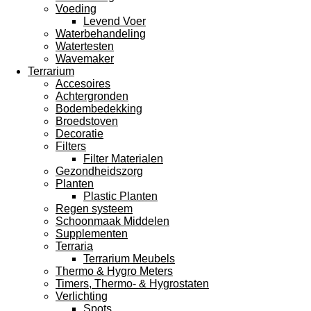
Voeding
Levend Voer
Waterbehandeling
Watertesten
Wavemaker
Terrarium
Accesoires
Achtergronden
Bodembedekking
Broedstoven
Decoratie
Filters
Filter Materialen
Gezondheidszorg
Planten
Plastic Planten
Regen systeem
Schoonmaak Middelen
Supplementen
Terraria
Terrarium Meubels
Thermo & Hygro Meters
Timers, Thermo- & Hygrostaten
Verlichting
Spots