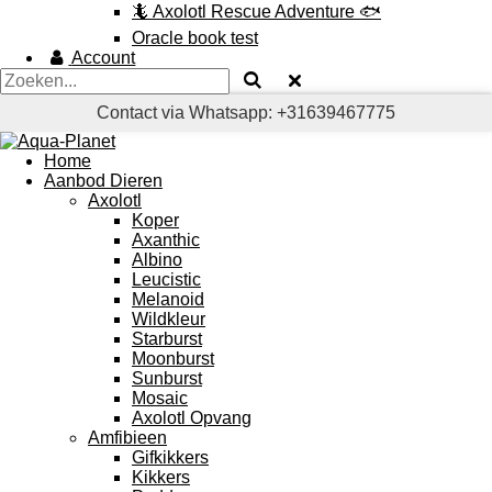
🦎 Axolotl Rescue Adventure 🐟
Oracle book test
Account
Contact via Whatsapp: +31639467775
Home
Aanbod Dieren
Axolotl
Koper
Axanthic
Albino
Leucistic
Melanoid
Wildkleur
Starburst
Moonburst
Sunburst
Mosaic
Axolotl Opvang
Amfibieen
Gifkikkers
Kikkers