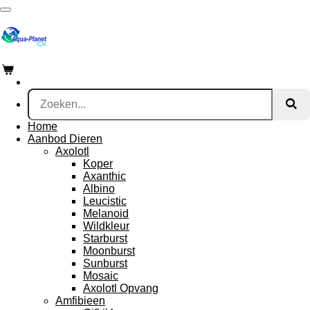
Ga
direct
naar
de
hoofdinhoud
Home
Aanbod Dieren
Axolotl
Koper
Axanthic
Albino
Leucistic
Melanoid
Wildkleur
Starburst
Moonburst
Sunburst
Mosaic
Axolotl Opvang
Amfibieen