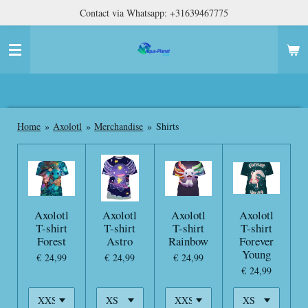
Contact via Whatsapp: +31639467775
Ga
direct
naar
de
hoofdinhoud
Home
»
Axolotl
»
Merchandise
»
Shirts
Axolotl
Axolotl
Axolotl
Axolotl
T-shirt
T-shirt
T-shirt
T-shirt
Forest
Astro
Rainbow
Forever
Young
€ 24,99
€ 24,99
€ 24,99
€ 24,99