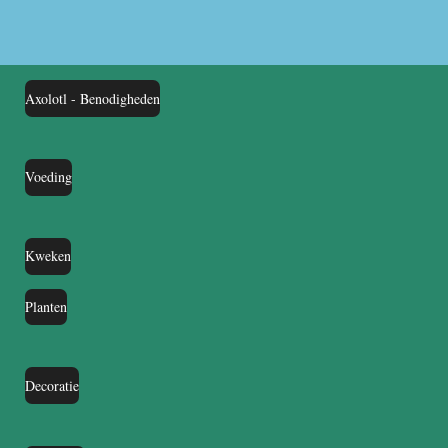
Axolotl - Benodigheden
Voeding
Kweken
Planten
Decoratie