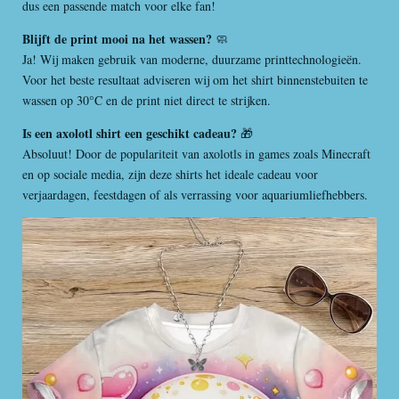
e
e
e
e
dus een passende match voor elke fan!
t
n
n
n
n
e
Blijft de print mooi na het wassen?
🧼
r
Ja! Wij maken gebruik van moderne, duurzame printtechnologieën.
r
Voor het beste resultaat adviseren wij om het shirt binnenstebuiten te
e
wassen op 30°C en de print niet direct te strijken.
n
Is een axolotl shirt een geschikt cadeau?
🎁
Absoluut! Door de populariteit van axolotls in games zoals Minecraft
en op sociale media, zijn deze shirts het ideale cadeau voor
verjaardagen, feestdagen of als verrassing voor aquariumliefhebbers.