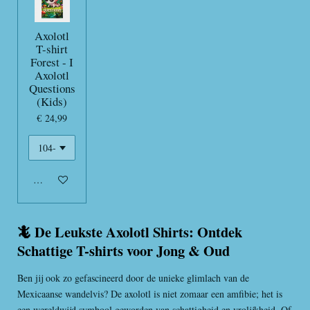
Axolotl
T-shirt
Forest - I
Axolotl
Questions
(Kids)
€ 24,99
In winkelwagen
🦎 De Leukste Axolotl Shirts: Ontdek
Schattige T-shirts voor Jong & Oud
Ben jij ook zo gefascineerd door de unieke glimlach van de
Mexicaanse wandelvis? De axolotl is niet zomaar een amfibie; het is
een wereldwijd symbool geworden van schattigheid en vrolijkheid. Of