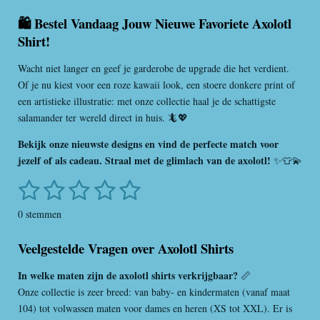
🛍️ Bestel Vandaag Jouw Nieuwe Favoriete Axolotl
Shirt!
Wacht niet langer en geef je garderobe de upgrade die het verdient.
Of je nu kiest voor een roze kawaii look, een stoere donkere print of
een artistieke illustratie: met onze collectie haal je de schattigste
salamander ter wereld direct in huis. 🦎💖
Bekijk onze nieuwste designs en vind de perfecte match voor
jezelf of als cadeau. Straal met de glimlach van de axolotl!
✨👕💫
1
2
3
4
5
S
R
t
a
s
s
s
s
s
e
0 stemmen
t
m
t
t
t
t
t
i
m
Veelgestelde Vragen over Axolotl Shirts
e
e
e
e
e
n
e
n
g
r
r
r
r
r
In welke maten zijn de axolotl shirts verkrijgbaar?
📏
:
Onze collectie is zeer breed: van baby- en kindermaten (vanaf maat
r
r
r
r
0
104) tot volwassen maten voor dames en heren (XS tot XXL). Er is
s