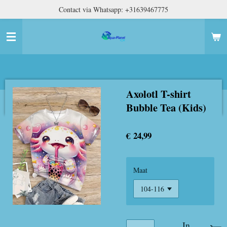
Contact via Whatsapp: +31639467775
Ga
direct
naar
de
hoofdinhoud
Axolotl T-shirt
Bubble Tea (Kids)
€ 24,99
Maat
In