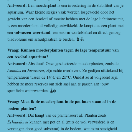
Antwoord:
Een moederplant is een investering in de stabiliteit van je
aquarium. Waar kleine stekjes vaak worden losgewoeld door het
gewicht van een Axolotl of moeite hebben met de lage lichtintensiteit,
is een moederplant al volledig ontwikkeld. Je koopt dus een plant met
volwassen weerstand
een
, een enorm wortelstelsel en direct genoeg
bladvolume om schuilplaatsen te bieden. 🪴💪
Vraag: Kunnen moederplanten tegen de lage temperatuur van
een Axolotl aquarium?
Antwoord:
Absoluut! Onze geselecteerde moederplanten, zoals de
Anubias
en
Javavaren
, zijn echte overlevers. Ze gedijen uitstekend bij
14°C en 21°C
temperaturen tussen de
. Omdat ze al volgroeid zijn,
hebben ze meer reserves om zich snel aan te passen aan jouw
specifieke waterwaarden. 🌡️❄️
Vraag: Moet ik de moederplant in de pot laten staan of in de
bodem planten?
Antwoord:
Dat hangt van de plantensoort af. Planten zoals
Echinodorus
kunnen met pot en al (mits de wol verwijderd is en
vervangen door goed substraat) in de bodem, wat extra stevigheid