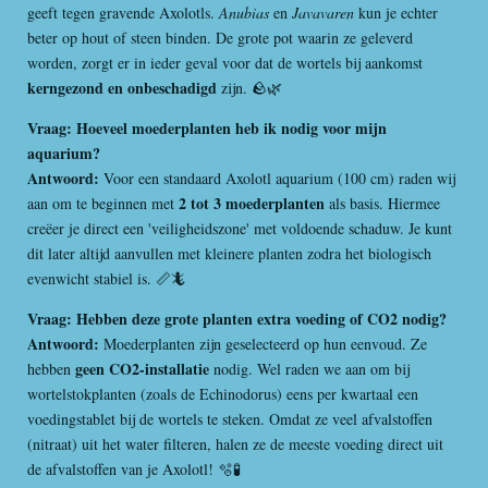
geeft tegen gravende Axolotls.
Anubias
en
Javavaren
kun je echter
beter op hout of steen binden. De grote pot waarin ze geleverd
worden, zorgt er in ieder geval voor dat de wortels bij aankomst
kerngezond en onbeschadigd
zijn. 🪨🌿
Vraag: Hoeveel moederplanten heb ik nodig voor mijn
aquarium?
Antwoord:
Voor een standaard Axolotl aquarium (100 cm) raden wij
2 tot 3 moederplanten
aan om te beginnen met
als basis. Hiermee
creëer je direct een 'veiligheidszone' met voldoende schaduw. Je kunt
dit later altijd aanvullen met kleinere planten zodra het biologisch
evenwicht stabiel is. 📏🦎
Vraag: Hebben deze grote planten extra voeding of CO2 nodig?
Antwoord:
Moederplanten zijn geselecteerd op hun eenvoud. Ze
geen CO2-installatie
hebben
nodig. Wel raden we aan om bij
wortelstokplanten (zoals de Echinodorus) eens per kwartaal een
voedingstablet bij de wortels te steken. Omdat ze veel afvalstoffen
(nitraat) uit het water filteren, halen ze de meeste voeding direct uit
de afvalstoffen van je Axolotl! 🫧🧪