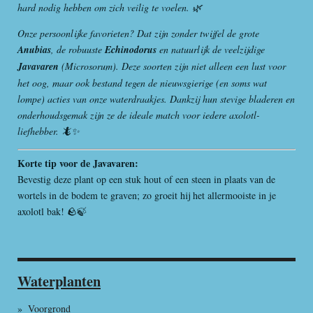
hard nodig hebben om zich veilig te voelen. 🌿
r
r
Onze persoonlijke favorieten? Dat zijn zonder twijfel de grote
e
Anubias
, de robuuste
Echinodorus
en natuurlijk de veelzijdige
n
Javavaren
(Microsorum). Deze soorten zijn niet alleen een lust voor
het oog, maar ook bestand tegen de nieuwsgierige (en soms wat
lompe) acties van onze waterdraakjes. Dankzij hun stevige bladeren en
onderhoudsgemak zijn ze de ideale match voor iedere axolotl-
liefhebber. 🦎✨
Korte tip voor de Javavaren:
Bevestig deze plant op een stuk hout of een steen in plaats van de
wortels in de bodem te graven; zo groeit hij het allermooiste in je
axolotl bak! 🪨🍃
Waterplanten
Voorgrond