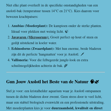
Niet elke plant overleeft in de specifieke omstandigheden van een
axolotl-bak (temperatuur tussen 14°C en 21°C). Kies daarom voor
bewezen krachtpatsers:
Anubias (Moederplant):
De kampioen onder de sterke planten.
Ideaal voor plekken met weinig licht. 🍃
Javavaren (Microsorum):
Groeit perfect op hout of steen en
gedijt uitstekend in koeler water.
Echinodorus (Zwaardplant):
Met hun enorme, brede bladeren
zijn dit de perfecte 'hangmatten' voor je Axolotl. 🗡️
Vallisneria:
Voor die felbegeerde jungle-look en extra
schuilmogelijkheden achterin de bak. 🌾
Gun Jouw Axolotl het Beste van de Natuur 🧠🌿
Stel je voor: een kristalhelder aquarium waar je Axolotl ontspannen
tussen de dichte bladeren door zwemt. Geen stress door te veel licht,
maar een stabiel biologisch evenwicht en een professionele uitstraling.
duurzaamheid, kwaliteit en direct
Met moederplanten kies je voor