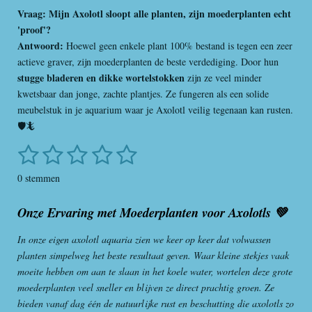
Vraag: Mijn Axolotl sloopt alle planten, zijn moederplanten echt
'proof'?
Antwoord:
Hoewel geen enkele plant 100% bestand is tegen een zeer
actieve graver, zijn moederplanten de beste verdediging. Door hun
stugge bladeren en dikke wortelstokken
zijn ze veel minder
kwetsbaar dan jonge, zachte plantjes. Ze fungeren als een solide
meubelstuk in je aquarium waar je Axolotl veilig tegenaan kan rusten.
🛡️🦎
1
2
3
4
5
S
R
t
a
s
s
s
s
s
e
0 stemmen
t
m
t
t
t
t
t
i
m
Onze Ervaring met Moederplanten voor Axolotls 💚
e
e
e
e
e
n
e
n
g
r
r
r
r
r
In onze eigen axolotl aquaria zien we keer op keer dat volwassen
:
planten simpelweg het beste resultaat geven. Waar kleine stekjes vaak
r
r
r
r
0
moeite hebben om aan te slaan in het koele water, wortelen deze grote
s
e
e
e
e
moederplanten veel sneller en blijven ze direct prachtig groen. Ze
t
n
n
n
n
bieden vanaf dag één de natuurlijke rust en beschutting die axolotls zo
e