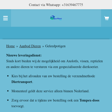
Contact via Whatsapp: +31639467775
Ga
direct
naar
de
hoofdinhoud
Home
»
Aanbod Dieren
»
Geleedpotigen
Nieuwe leveringsdienst:
Sinds kort bieden wij de mogelijkheid om Axolotls, vissen, reptielen
en andere dieren te versturen via een gespecialiseerde dierkoerier.
Kies bij het afronden van uw bestelling de verzendmethode
Diertransport
.
Momenteel geldt deze service alleen binnen Nederland.
Tempex-doos
Zorg ervoor dat u tijdens uw bestelling ook een
toevoegt.