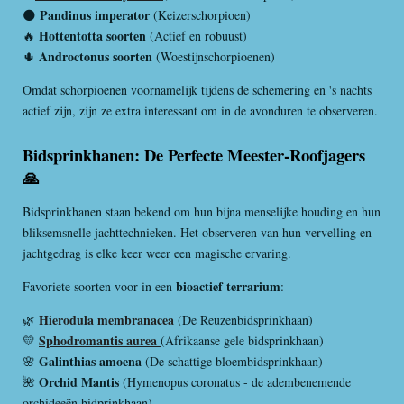
Pandinus imperator
🌑
(Keizerschorpioen)
Hottentotta soorten
🔥
(Actief en robuust)
Androctonus soorten
🌵
(Woestijnschorpioenen)
Omdat schorpioenen voornamelijk tijdens de schemering en 's nachts
actief zijn, zijn ze extra interessant om in de avonduren te observeren.
Bidsprinkhanen: De Perfecte Meester-Roofjagers
🙏
Bidsprinkhanen staan bekend om hun bijna menselijke houding en hun
bliksemsnelle jachttechnieken. Het observeren van hun vervelling en
jachtgedrag is elke keer weer een magische ervaring.
bioactief terrarium
Favoriete soorten voor in een
:
Hierodula membranacea
🌿
(De Reuzenbidsprinkhaan)
Sphodromantis aurea
💛
(Afrikaanse gele bidsprinkhaan)
Galinthias amoena
🌸
(De schattige bloembidsprinkhaan)
Orchid Mantis
🌺
(Hymenopus coronatus - de adembenemende
orchideeën bidprinkhaan)