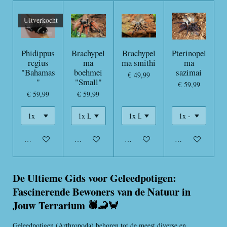
Uitverkocht
Phidippus
Brachypel
Brachypel
Pterinopel
regius
ma
ma smithi
ma
"Bahamas
boehmei
sazimai
€ 49,99
"
"Small"
€ 59,99
€ 59,99
€ 59,99
Uitverkocht
In winkelwagen
In winkelwagen
In winkelwagen
De Ultieme Gids voor Geleedpotigen:
Fascinerende Bewoners van de Natuur in
Jouw Terrarium 🕷️🦂🦀
Geleedpotigen (Arthropoda) behoren tot de meest diverse en