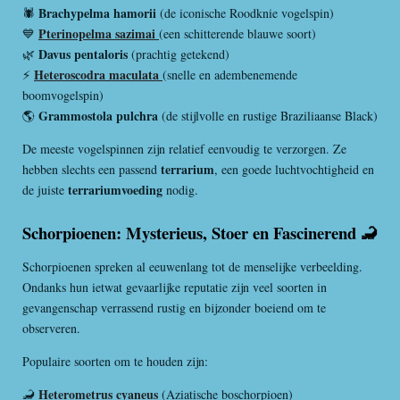
Brachypelma hamorii
🕷️
(de iconische Roodknie vogelspin)
Pterinopelma sazimai
💙
(een schitterende blauwe soort)
Davus pentaloris
🌿
(prachtig getekend)
Heteroscodra maculata
⚡
(snelle en adembenemende
boomvogelspin)
Grammostola pulchra
🌎
(de stijlvolle en rustige Braziliaanse Black)
De meeste vogelspinnen zijn relatief eenvoudig te verzorgen. Ze
terrarium
hebben slechts een passend
, een goede luchtvochtigheid en
terrariumvoeding
de juiste
nodig.
Schorpioenen: Mysterieus, Stoer en Fascinerend 🦂
Schorpioenen spreken al eeuwenlang tot de menselijke verbeelding.
Ondanks hun ietwat gevaarlijke reputatie zijn veel soorten in
gevangenschap verrassend rustig en bijzonder boeiend om te
observeren.
Populaire soorten om te houden zijn:
Heterometrus cyaneus
🦂
(Aziatische boschorpioen)