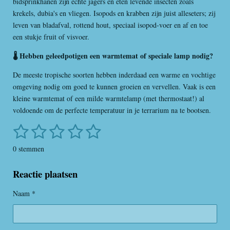
bidsprinkhanen zijn echte jagers en eten levende insecten zoals
krekels, dubia's en vliegen. Isopods en krabben zijn juist alleseters; zij
leven van bladafval, rottend hout, speciaal isopod-voer en af en toe
een stukje fruit of visvoer.
🌡️ Hebben geleedpotigen een warmtemat of speciale lamp nodig?
De meeste tropische soorten hebben inderdaad een warme en vochtige
omgeving nodig om goed te kunnen groeien en vervellen. Vaak is een
kleine warmtemat of een milde warmtelamp (met thermostaat!) al
voldoende om de perfecte temperatuur in je terrarium na te bootsen.
1
2
3
4
5
S
R
t
a
s
s
s
s
s
e
0 stemmen
t
m
t
t
t
t
t
i
m
Reactie plaatsen
e
e
e
e
e
n
e
n
g
r
r
r
r
r
Naam *
:
r
r
r
r
0
s
e
e
e
e