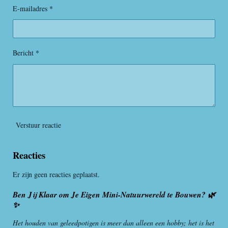
t
E-mailadres *
n
n
n
n
e
r
r
e
Bericht *
n
Verstuur reactie
Reacties
Er zijn geen reacties geplaatst.
Ben Jij Klaar om Je Eigen Mini-Natuurwereld te Bouwen? 🌿
✨
Het houden van geleedpotigen is meer dan alleen een hobby; het is het