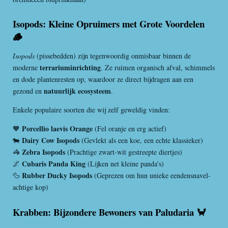
Isopods: Kleine Opruimers met Grote Voordelen
🪵
Isopods
(pissebedden) zijn tegenwoordig onmisbaar binnen de
terrariuminrichting
moderne
. Ze ruimen organisch afval, schimmels
en dode plantenresten op, waardoor ze direct bijdragen aan een
natuurlijk ecosysteem
gezond en
.
Enkele populaire soorten die wij zelf geweldig vinden:
Porcellio laevis Orange
🧡
(Fel oranje en erg actief)
Dairy Cow Isopods
🐄
(Gevlekt als een koe, een echte klassieker)
Zebra Isopods
🦓
(Prachtige zwart-wit gestreepte diertjes)
Cubaris Panda King
🌌
(Lijken net kleine panda's)
Rubber Ducky Isopods
🦆
(Geprezen om hun unieke eendensnavel-
achtige kop)
Krabben: Bijzondere Bewoners van Paludaria 🦀