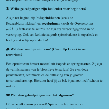
🦎 Welke geleedpotigen zijn het leukst voor beginners?
bidsprinkhanen
Als je net begint, zijn
(zoals de
vogelspinnen
Reuzenbidsprinkhaan) en
(zoals de
Grammostola
pulchra
) fantastische keuzes. Ze zijn erg vergevingsgezind in de
isopods
verzorging. Ook een kolonie
(pissebedden) is superleuk en
heel gemakkelijk op te starten!
🪵 Wat doet een 'opruimteam' (Clean Up Crew) in een
terrarium?
Een opruimteam bestaat meestal uit isopods en springstaarten. Zij zijn
de vuilnismannen van je bioactieve terrarium! Ze eten dode
plantenresten, schimmels en de ontlasting van je grotere
terrariumdieren op. Hierdoor hoef jij de bak bijna nooit zelf schoon te
maken.
🍽️ Wat eten geleedpotigen over het algemeen?
Dit verschilt enorm per soort! Spinnen, schorpioenen en