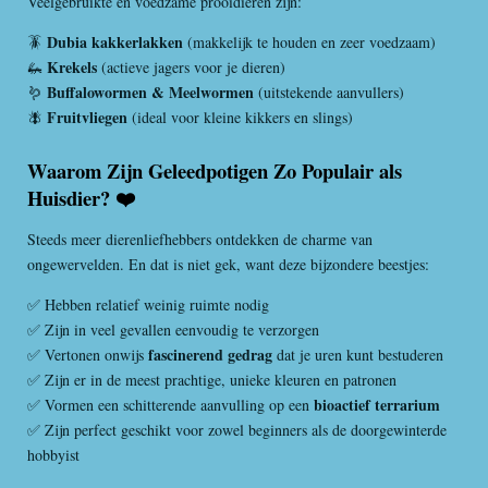
Veelgebruikte en voedzame prooidieren zijn:
Dubia kakkerlakken
🪳
(makkelijk te houden en zeer voedzaam)
Krekels
🦗
(actieve jagers voor je dieren)
Buffalowormen & Meelwormen
🪱
(uitstekende aanvullers)
Fruitvliegen
🪰
(ideal voor kleine kikkers en slings)
Waarom Zijn Geleedpotigen Zo Populair als
Huisdier? ❤️
Steeds meer dierenliefhebbers ontdekken de charme van
ongewervelden. En dat is niet gek, want deze bijzondere beestjes:
✅ Hebben relatief weinig ruimte nodig
✅ Zijn in veel gevallen eenvoudig te verzorgen
fascinerend gedrag
✅ Vertonen onwijs
dat je uren kunt bestuderen
✅ Zijn er in de meest prachtige, unieke kleuren en patronen
bioactief terrarium
✅ Vormen een schitterende aanvulling op een
✅ Zijn perfect geschikt voor zowel beginners als de doorgewinterde
hobbyist