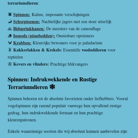
terrariumdieren
:
Spinnen:
🕷️
Kalme, imposante verschijningen
Schorpioenen:
🦂
Nachtelijke jagers met een stoer uiterlijk
Bidsprinkhanen:
🙏
De meesters van de camouflage
Isopods (pissebedden):
🪵
Onmisbare opruimers
Krabben:
🦀
Kleurrijke bewoners voor je paludarium
Kakkerlakken & Krekels:
voedseldieren
🪳
Essentiële
voor
reptielen
Kevers en vlinders:
🦋
Prachtige blikvangers
Spinnen: Indrukwekkende en Rustige
Terrariumdieren 🕸️
Spinnen behoren tot de absolute favorieten onder liefhebbers. Vooral
vogelspinnen zijn razend populair vanwege hun opvallend rustige
gedrag, hun indrukwekkende formaat en hun prachtige
kleurenpatronen.
Enkele waanzinnige soorten die wij absoluut kunnen aanbevelen zijn: