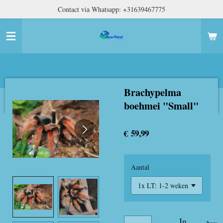
Contact via Whatsapp: +31639467775
Ga
direct
naar
de
hoofdinhoud
Brachypelma
boehmei "Small"
€ 59,99
Aantal
In