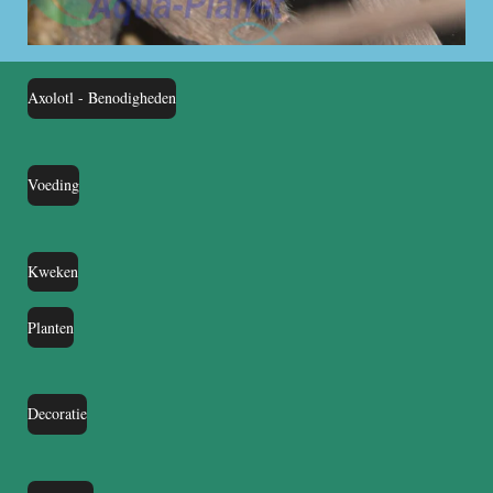
Axolotl - Benodigheden
Voeding
Kweken
Planten
Decoratie