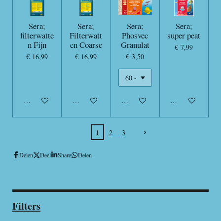
Sera;
Sera;
Sera;
Sera;
filterwatte
Filterwatt
Phosvec
super peat
n Fijn
en Coarse
Granulat
€ 7,99
€ 16,99
€ 16,99
€ 3,50
In winkelwagen
In winkelwagen
In winkelwagen
In winkelwagen
1
2
3
Delen
Deel
Share
Delen
Filters