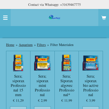
Contact via Whatsapp: +31639467775
Ga
direct
naar
de
hoofdinhoud
Home
»
Aquarium
»
Filters
»
Filter Materialen
Sera;
Sera;
Sera;
Sera;
siporax
siporax
Siporax
siporax
Professio
mini
algovec
bio active
nal 15
Professio
Professio
Professio
mm
nal
nal*
nal
€ 11,29
€ 2,99
€ 11,99
€ 3,99