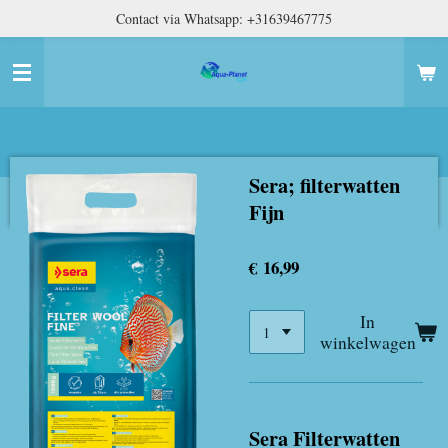
Contact via Whatsapp: +31639467775
Ga
direct
naar
de
hoofdinhoud
Sera; filterwatten
Fijn
€ 16,99
In
winkelwagen
Sera Filterwatten