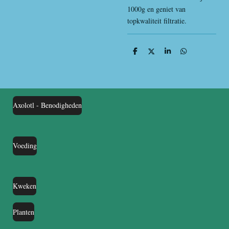
1000g en geniet van
topkwaliteit filtratie.
D
D
S
D
e
e
h
e
l
e
a
l
e
l
r
e
n
e
n
Axolotl - Benodigheden
Voeding
Kweken
Planten