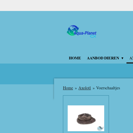
Ga
direct
naar
de
hoofdinhoud
HOME
AANBOD DIEREN
A
Home
»
Axolotl
»
Voerschaaltjes