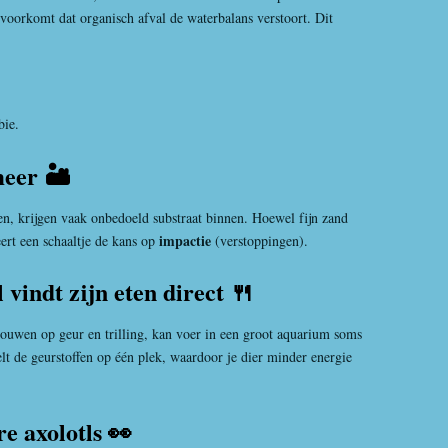
 voorkomt dat organisch afval de waterbalans verstoort. Dit
bie.
eer 🏜️
en, krijgen vaak onbedoeld substraat binnen. Hoewel fijn zand
impactie
ert een schaaltje de kans op
(verstoppingen).
l vindt zijn eten direct 🍴
rouwen op geur en trilling, kan voer in een groot aquarium soms
lt de geurstoffen op één plek, waardoor je dier minder energie
e axolotls 👀