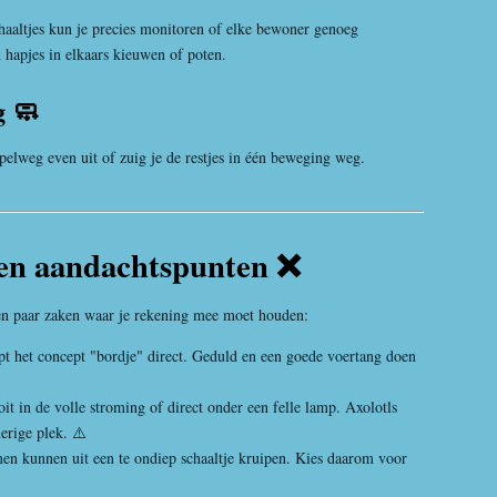
aaltjes kun je precies monitoren of elke bewoner genoeg
 hapjes in elkaars kieuwen of poten.
g 🧼
mpelweg even uit of zuig je de restjes in één beweging weg.
 en aandachtspunten ❌
een paar zaken waar je rekening mee moet houden:
jpt het concept "bordje" direct. Geduld en een goede voertang doen
it in de volle stroming of direct onder een felle lamp. Axolotls
merige plek. ⚠️
 kunnen uit een te ondiep schaaltje kruipen. Kies daarom voor