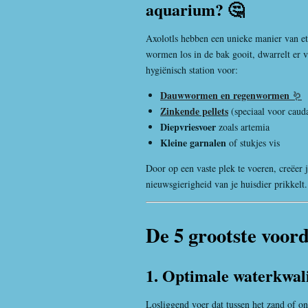
aquarium? 🤔
Axolotls hebben een unieke manier van ete
wormen los in de bak gooit, dwarrelt er va
hygiënisch station voor:
Dauwwormen en regenwormen
🪱
Zinkende pellets
(speciaal voor caud
Diepvriesvoer
zoals artemia
Kleine garnalen
of stukjes vis
Door op een vaste plek te voeren, creëer j
nieuwsgierigheid van je huisdier prikkelt.
De 5 grootste voor
1. Optimale waterkwal
Losliggend voer dat tussen het zand of o