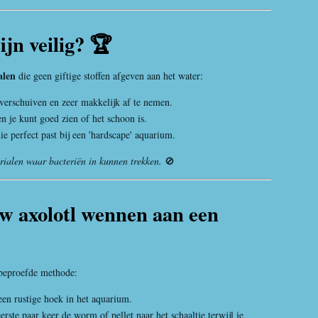
jn veilig? 🏆
alen
die geen giftige stoffen afgeven aan het water:
erschuiven en zeer makkelijk af te nemen.
 en je kunt goed zien of het schoon is.
ie perfect past bij een 'hardscape' aquarium.
rialen waar bacteriën in kunnen trekken.
🚫
uw axolotl wennen aan een
 beproefde methode:
 een rustige hoek in het aquarium.
erste paar keer de worm of pellet naar het schaaltje terwijl je