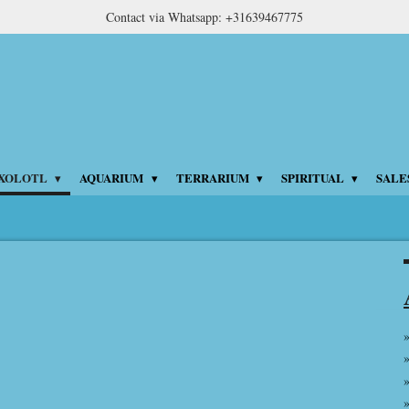
Contact via Whatsapp: +31639467775
XOLOTL
AQUARIUM
TERRARIUM
SPIRITUAL
SALE