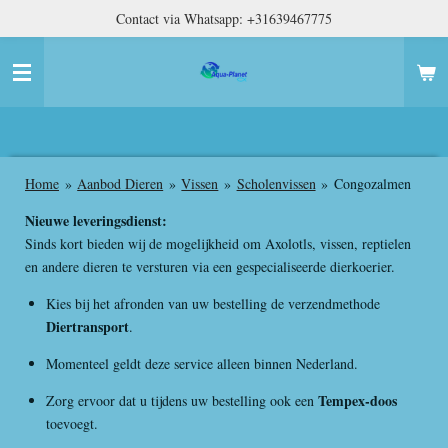
Contact via Whatsapp: +31639467775
Ga
direct
naar
de
hoofdinhoud
Home
»
Aanbod Dieren
»
Vissen
»
Scholenvissen
»
Congozalmen
Nieuwe leveringsdienst:
Sinds kort bieden wij de mogelijkheid om Axolotls, vissen, reptielen
en andere dieren te versturen via een gespecialiseerde dierkoerier.
Kies bij het afronden van uw bestelling de verzendmethode
Diertransport
.
Momenteel geldt deze service alleen binnen Nederland.
Tempex-doos
Zorg ervoor dat u tijdens uw bestelling ook een
toevoegt.