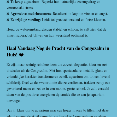
Te krap aquarium
❌
: Beperkt hun natuurlijke zwemgedrag en
veroorzaakt stress.
Agressieve medebewoners
❌
: Resulteert in kapotte vinnen en angst.
Eenzijdige voeding
❌
: Leidt tot groeiachterstand en fletse kleuren.
Houd de wateromstandigheden stabiel en schoon; je zult zien dat de
vissen superactief blijven en hun weerstand optimaal is.
Haal Vandaag Nog de Pracht van de Congozalm in
Huis! ❤️
Er zijn maar weinig scholenvissen die zoveel elegantie, kleur en rust
uitstralen als de Congozalm. Met hun spectaculaire metallic glans en
vriendelijke karakter transformeren ze elk aquarium om tot een levend
schilderij. Geef ze de zwemruimte die ze verdienen, trakteer ze op een
gevarieerd menu en zet ze in een mooie, grote school. Je zult versteld
staan van de positieve energie en dynamiek die ze aan je aquarium
toevoegen.
Ben jij klaar om je aquarium naar een hoger niveau te tillen met deze
adembenemende Afrikaanse tetras? Bestel je Congozalmen vandaag