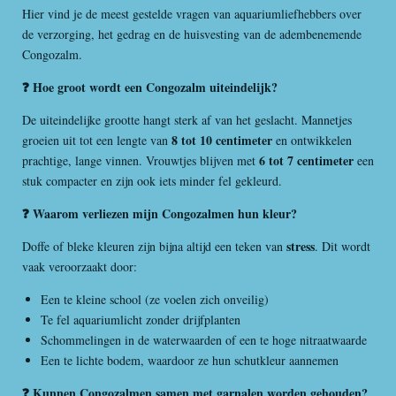
Hier vind je de meest gestelde vragen van aquariumliefhebbers over
de verzorging, het gedrag en de huisvesting van de adembenemende
Congozalm.
❓ Hoe groot wordt een Congozalm uiteindelijk?
De uiteindelijke grootte hangt sterk af van het geslacht. Mannetjes
8 tot 10 centimeter
groeien uit tot een lengte van
en ontwikkelen
6 tot 7 centimeter
prachtige, lange vinnen. Vrouwtjes blijven met
een
stuk compacter en zijn ook iets minder fel gekleurd.
❓ Waarom verliezen mijn Congozalmen hun kleur?
stress
Doffe of bleke kleuren zijn bijna altijd een teken van
. Dit wordt
vaak veroorzaakt door:
Een te kleine school (ze voelen zich onveilig)
Te fel aquariumlicht zonder drijfplanten
Schommelingen in de waterwaarden of een te hoge nitraatwaarde
Een te lichte bodem, waardoor ze hun schutkleur aannemen
❓ Kunnen Congozalmen samen met garnalen worden gehouden?