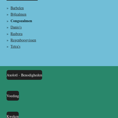
Barbelen
Bijlzalmen
Congozalmen
Danio's
Rasbora
Regenboogvissen
Tetra's
Axolotl - Benodigheden
Voeding
Kweken