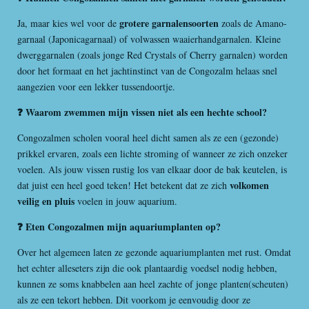
grotere garnalensoorten
Ja, maar kies wel voor de
zoals de Amano-
garnaal (Japonicagarnaal) of volwassen waaierhandgarnalen. Kleine
dwerggarnalen (zoals jonge Red Crystals of Cherry garnalen) worden
door het formaat en het jachtinstinct van de Congozalm helaas snel
aangezien voor een lekker tussendoortje.
❓ Waarom zwemmen mijn vissen niet als een hechte school?
Congozalmen scholen vooral heel dicht samen als ze een (gezonde)
prikkel ervaren, zoals een lichte stroming of wanneer ze zich onzeker
voelen. Als jouw vissen rustig los van elkaar door de bak keutelen, is
volkomen
dat juist een heel goed teken! Het betekent dat ze zich
veilig en pluis
voelen in jouw aquarium.
❓ Eten Congozalmen mijn aquariumplanten op?
Over het algemeen laten ze gezonde aquariumplanten met rust. Omdat
het echter alleseters zijn die ook plantaardig voedsel nodig hebben,
kunnen ze soms knabbelen aan heel zachte of jonge planten(scheuten)
als ze een tekort hebben. Dit voorkom je eenvoudig door ze