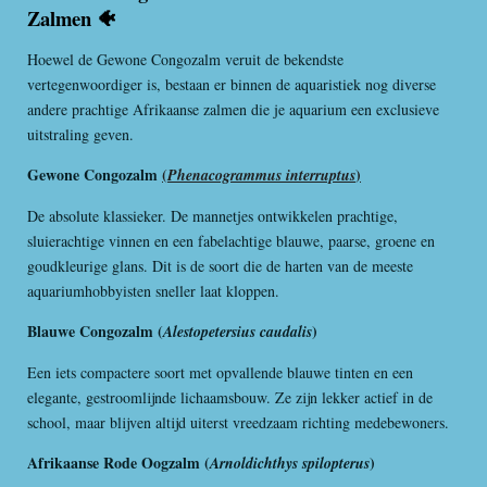
Zalmen 🐠
Hoewel de Gewone Congozalm veruit de bekendste
vertegenwoordiger is, bestaan er binnen de aquaristiek nog diverse
andere prachtige Afrikaanse zalmen die je aquarium een exclusieve
uitstraling geven.
Gewone Congozalm
(
)
Phenacogrammus interruptus
De absolute klassieker. De mannetjes ontwikkelen prachtige,
sluierachtige vinnen en een fabelachtige blauwe, paarse, groene en
goudkleurige glans. Dit is de soort die de harten van de meeste
aquariumhobbyisten sneller laat kloppen.
Blauwe Congozalm (
)
Alestopetersius caudalis
Een iets compactere soort met opvallende blauwe tinten en een
elegante, gestroomlijnde lichaamsbouw. Ze zijn lekker actief in de
school, maar blijven altijd uiterst vreedzaam richting medebewoners.
Afrikaanse Rode Oogzalm (
)
Arnoldichthys spilopterus