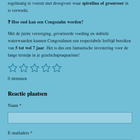
spirulina of groenvoer
regelmatig te voeren met droogvoer waar
in
is verwerkt.
❓ Hoe oud kan een Congozalm worden?
Met de juiste verzorging, gevarieerde voeding en stabiele
waterwaarden kunnen Congozalmen een respectabele leeftijd bereiken
5 tot wel 7 jaar
van
. Het is dus een fantastische investering voor de
lange termijn in je gezelschapsaquarium!
1
2
3
4
5
S
R
t
a
s
s
s
s
s
e
0 stemmen
t
m
t
t
t
t
t
i
m
Reactie plaatsen
e
e
e
e
e
n
e
n
g
r
r
r
r
r
Naam *
:
r
r
r
r
0
s
e
e
e
e
t
E-mailadres *
n
n
n
n
e