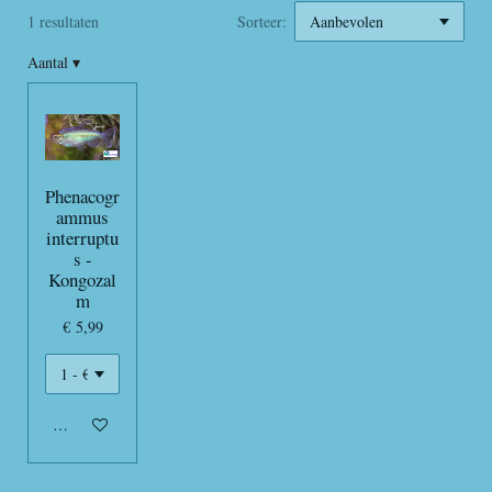
1 resultaten
Sorteer:
Aantal
▾
Phenacogr
ammus
interruptu
s -
Kongozal
m
€ 5,99
In winkelwagen