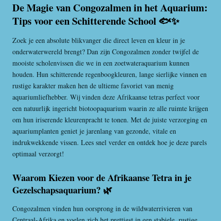
De Magie van Congozalmen in het Aquarium:
Tips voor een Schitterende School 🐟✨
Zoek je een absolute blikvanger die direct leven en kleur in je
onderwaterwereld brengt? Dan zijn Congozalmen zonder twijfel de
mooiste scholenvissen die we in een zoetwateraquarium kunnen
houden. Hun schitterende regenboogkleuren, lange sierlijke vinnen en
rustige karakter maken hen de ultieme favoriet van menig
aquariumliefhebber. Wij vinden deze Afrikaanse tetras perfect voor
een natuurlijk ingericht biotoopaquarium waarin ze alle ruimte krijgen
om hun iriserende kleurenpracht te tonen. Met de juiste verzorging en
aquariumplanten geniet je jarenlang van gezonde, vitale en
indrukwekkende vissen. Lees snel verder en ontdek hoe je deze parels
optimaal verzorgt!
Waarom Kiezen voor de Afrikaanse Tetra in je
Gezelschapsaquarium? 🌿
Congozalmen vinden hun oorsprong in de wildwaterrivieren van
Centraal-Afrika en voelen zich het prettigst in een stabiele, rustige