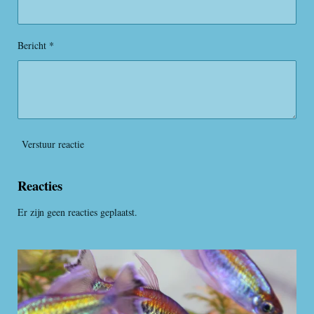
r
r
e
Bericht *
n
Verstuur reactie
Reacties
Er zijn geen reacties geplaatst.