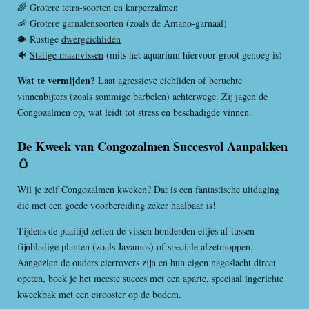
🌈 Grotere
tetra-soorten
en karperzalmen
🦐 Grotere
garnalensoorten
(zoals de Amano-garnaal)
🐡 Rustige
dwergcichliden
🐠
Statige maanvissen
(mits het aquarium hiervoor groot genoeg is)
Wat te vermijden?
Laat agressieve cichliden of beruchte
vinnenbijters (zoals sommige barbelen) achterwege. Zij jagen de
Congozalmen op, wat leidt tot stress en beschadigde vinnen.
De Kweek van Congozalmen Succesvol Aanpakken
🥚
Wil je zelf Congozalmen kweken? Dat is een fantastische uitdaging
die met een goede voorbereiding zeker haalbaar is!
Tijdens de paaitijd zetten de vissen honderden eitjes af tussen
fijnbladige planten (zoals Javamos) of speciale afzetmoppen.
Aangezien de ouders eierrovers zijn en hun eigen nageslacht direct
opeten, boek je het meeste succes met een aparte, speciaal ingerichte
kweekbak met een eirooster op de bodem.