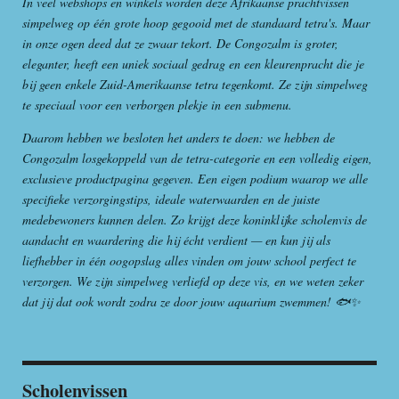
In veel webshops en winkels worden deze Afrikaanse prachtvissen
simpelweg op één grote hoop gegooid met de standaard tetra's. Maar
in onze ogen deed dat ze zwaar tekort. De Congozalm is groter,
eleganter, heeft een uniek sociaal gedrag en een kleurenpracht die je
bij geen enkele Zuid-Amerikaanse tetra tegenkomt. Ze zijn simpelweg
te speciaal voor een verborgen plekje in een submenu.
Daarom hebben we besloten het anders te doen: we hebben de
Congozalm losgekoppeld van de tetra-categorie en een volledig eigen,
exclusieve productpagina gegeven. Een eigen podium waarop we alle
specifieke verzorgingstips, ideale waterwaarden en de juiste
medebewoners kunnen delen. Zo krijgt deze koninklijke scholenvis de
aandacht en waardering die hij écht verdient — en kun jij als
liefhebber in één oogopslag alles vinden om jouw school perfect te
verzorgen. We zijn simpelweg verliefd op deze vis, en we weten zeker
dat jij dat ook wordt zodra ze door jouw aquarium zwemmen! 🐟✨
Scholenvissen