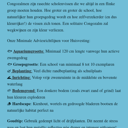
Congozalmen zijn rasechte scholenvissen die we altijd in een flinke
groep moeten houden. Hoe groter en groter de school, hoe
natuurlijker hun groepsgedrag wordt en hoe zelfverzekerder (en dus
kleurrijker!) de vissen zich tonen. Een solitaire Congozalm zal
wegkwijnen en zijn kleur verliezen.
Onze Minimale Adviesrichtlijnen voor Huisvesting:
Aquariumgrootte
🐟
:
Minimaal 120 cm lengte vanwege hun actieve
zwemgedrag
Groepsgrootte
🐟
: Een school van minimaal 8 tot 10 exemplaren
Beplanting
🌿
:
Veel dichte randbeplanting als schuilplaats
Inrichting
🌊
:
Volop vrije zwemruimte in de middelste en bovenste
waterlaag
Bodemgrond
🌱
:
Een donkere bodem (zoals zwart zand of grind) laat
hun kleuren exploderen
Hardscape
🪵
: Kienhout, wortels en gedroogde bladeren bootsen de
natuurlijke habitat perfect na
Goudtip:
Gebruik gedempt licht of drijfplanten. Dit neemt de stress
weg en laat hun metallic reflecties nóg dieper en intenser uitkomen!