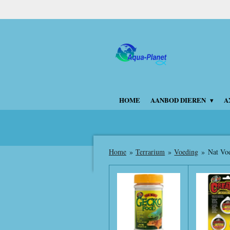
Ga
direct
naar
de
hoofdinhoud
HOME
AANBOD DIEREN
A
Home
»
Terrarium
»
Voeding
»
Nat Vo