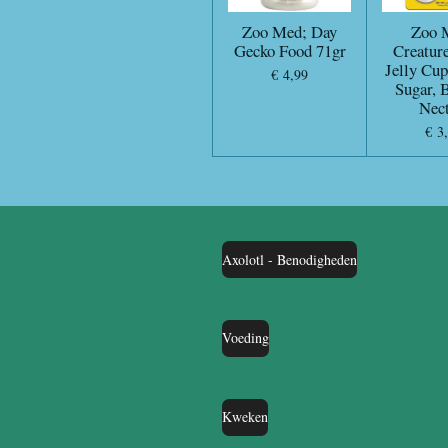
Zoo Med; Day
Zoo 
Gecko Food 71gr
Creatur
Jelly Cu
€ 4,99
Sugar, 
Nect
€ 3
Axolotl - Benodigheden
Voeding
Kweken