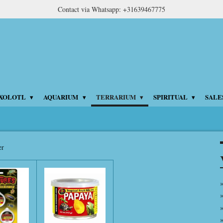
Contact via Whatsapp: +31639467775
XOLOTL
AQUARIUM
TERRARIUM
SPIRITUAL
SALE
er