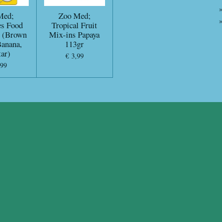
Med;
Zoo Med;
es Food
Tropical Fruit
p (Brown
Mix-ins Papaya
Banana,
113gr
ar)
€ 3,99
,99