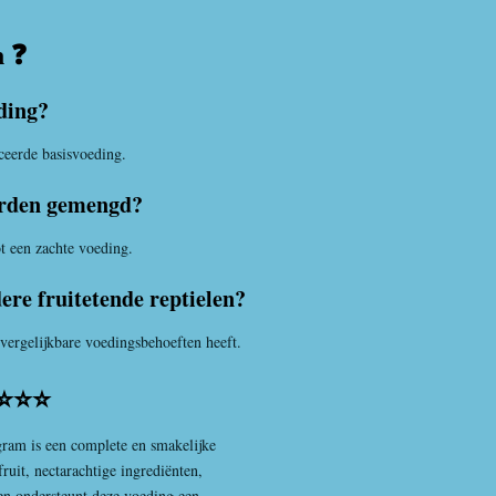
n ❓
eding?
nceerde basisvoeding.
orden gemengd?
t een zachte voeding.
dere fruitetende reptielen?
 vergelijkbare voedingsbehoeften heeft.
⭐⭐⭐⭐
am is een complete en smakelijke
ruit, nectarachtige ingrediënten,
fen ondersteunt deze voeding een