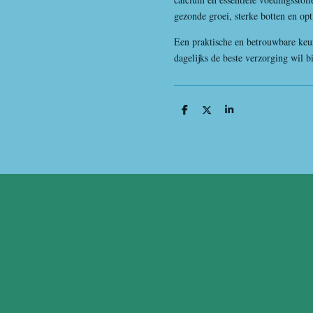
gezonde groei, sterke botten en opti
Een praktische en betrouwbare keuz
dagelijks de beste verzorging wil 
D
D
S
e
e
h
l
e
a
e
l
r
n
e