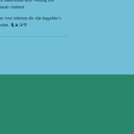
male vitaliteit.
e voor iedereen die zijn daggekko’s
bieden. 🦎🍌🥭💚