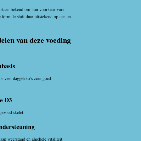
staan bekend om hun voorkeur voor
 formule sluit daar uitstekend op aan en
.
delen van deze voeding
nbasis
or veel daggekko’s zeer goed
ne D3
gezond skelet.
ndersteuning
an weerstand en algehele vitaliteit.