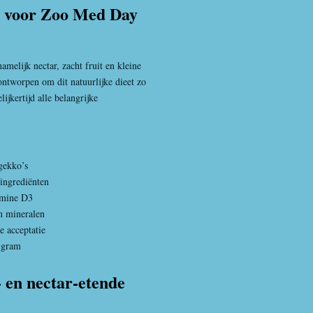
 voor Zoo Med Day
melijk nectar, zacht fruit en kleine
ontworpen om dit natuurlijke dieet zo
ijkertijd alle belangrijke
gekko’s
 ingrediënten
amine D3
n mineralen
 acceptatie
 gram
- en nectar-etende