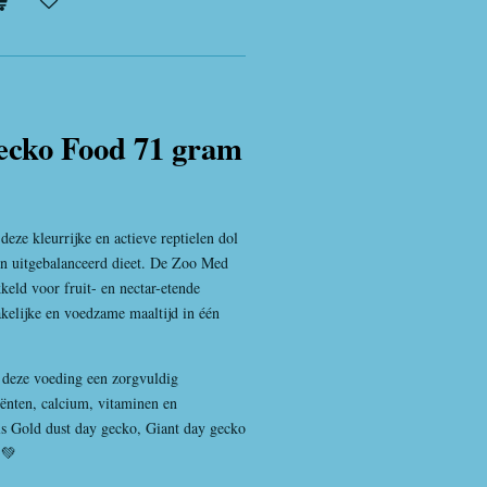
cko Food 71 gram
eze kleurrijke en actieve reptielen dol
en uitgebalanceerd dieet. De
Zoo Med
eld voor fruit- en nectar-etende
kelijke en voedzame maaltijd in één
 deze voeding een zorgvuldig
ënten, calcium, vitaminen en
ls
Gold dust day gecko
,
Giant day gecko
💚