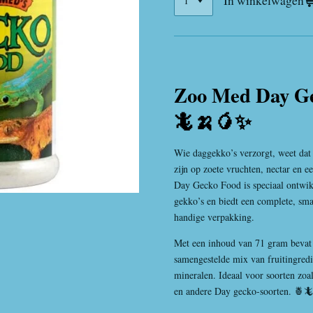
In winkelwagen
Zoo Med Day Ge
🦎🍌🥭✨
Wie daggekko’s verzorgt, weet dat d
zijn op zoete vruchten, nectar en e
Day Gecko Food is speciaal ontwikk
gekko’s en biedt een complete, sma
handige verpakking.
Met een inhoud van 71 gram bevat
samengestelde mix van fruitingredi
mineralen. Ideaal voor soorten zoa
en andere
Day gecko
-soorten. 🍍