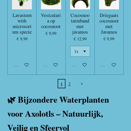
Lavasteen
Vesiculari
Cocosnoo
Driegaats
with
a op
tarmband
cocosnoot
microsori
cocosnoot
met
met
um specie
javamos
Javamos
€ 9,99
€ 9,99
€ 12,99
€ 9,99
Uitverkocht
Uitverkocht
Uitverkocht
Uitverkocht
1
2
🌿 Bijzondere Waterplanten
voor Axolotls – Natuurlijk,
Veilig en Sfeervol