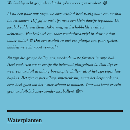
We hadden echt geen idee dat dit zo'n succes zou worden! 😂
Al na een paar uur zagen we onze axolotl heel rustig naar een mosbal
toe zwemmen. Hij gaf er met zijn neus een klein duwtje tegenaan. De
mosbal rolde een klein stukje weg, en hij hobbelde er direct
achteraan. Het leek wel een soort voetbalwedstrijd in slow motion
onder water! ⚽ Dat een axolotl zo met een plantje zou gaan spelen,
hadden we echt nooit verwacht.
Nu zijn die groene bollen nog steeds de vaste favoriet in onze bak.
Heel vaak zien we er eentje die helemaal platgedrukt is. Dan ligt er
weer een axolotl urenlang bovenop te chillen, alsof het zijn eigen luie
bank is. Het ziet er niet alleen superleuk uit, maar het helpt ook nog
eens heel goed om het water schoon te houden. Voor ons komt er echt
geen axolotl-bak meer zonder mosballen! 🟢✨
Waterplanten