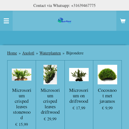
Contact via Whatsapp: +31639467775
Ga
direct
naar
de
hoofdinhoud
Home
»
Axolotl
»
Waterplanten
»
Bijzondere
Microsori
Microsori
Microsori
Cocosnoo
um
um
um on
t met
crisped
crisped
driftwood
javamos
leaves
leaves
€ 17,99
€ 9,99
stonewoo
driftwood
d
€ 29,99
€ 15,99