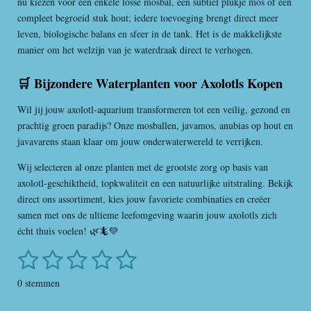
nu kiezen voor een enkele losse mosbal, een subtiel plukje mos of een
compleet begroeid stuk hout; iedere toevoeging brengt direct meer
leven, biologische balans en sfeer in de tank. Het is de makkelijkste
manier om het welzijn van je waterdraak direct te verhogen.
🛒 Bijzondere Waterplanten voor Axolotls Kopen
Wil jij jouw axolotl-aquarium transformeren tot een veilig, gezond en
prachtig groen paradijs? Onze mosballen, javamos, anubias op hout en
javavarens staan klaar om jouw onderwaterwereld te verrijken.
Wij selecteren al onze planten met de grootste zorg op basis van
axolotl-geschiktheid, topkwaliteit en een natuurlijke uitstraling. Bekijk
direct ons assortiment, kies jouw favoriete combinaties en creëer
samen met ons de ultieme leefomgeving waarin jouw axolotls zich
écht thuis voelen! 🌿🦎💚
1
2
3
4
5
S
R
t
a
s
s
s
s
s
e
0 stemmen
t
m
t
t
t
t
t
i
m