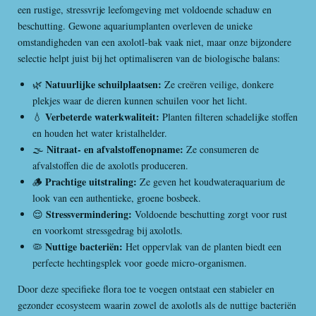
een rustige, stressvrije leefomgeving met voldoende schaduw en
beschutting. Gewone aquariumplanten overleven de unieke
omstandigheden van een axolotl-bak vaak niet, maar onze bijzondere
selectie helpt juist bij het optimaliseren van de biologische balans:
Natuurlijke schuilplaatsen:
🌿
Ze creëren veilige, donkere
plekjes waar de dieren kunnen schuilen voor het licht.
Verbeterde waterkwaliteit:
💧
Planten filteren schadelijke stoffen
en houden het water kristalhelder.
Nitraat- en afvalstoffenopname:
🌫️
Ze consumeren de
afvalstoffen die de axolotls produceren.
Prachtige uitstraling:
🪵
Ze geven het koudwateraquarium de
look van een authentieke, groene bosbeek.
Stressvermindering:
😌
Voldoende beschutting zorgt voor rust
en voorkomt stressgedrag bij axolotls.
Nuttige bacteriën:
🦠
Het oppervlak van de planten biedt een
perfecte hechtingsplek voor goede micro-organismen.
Door deze specifieke flora toe te voegen ontstaat een stabieler en
gezonder ecosysteem waarin zowel de axolotls als de nuttige bacteriën