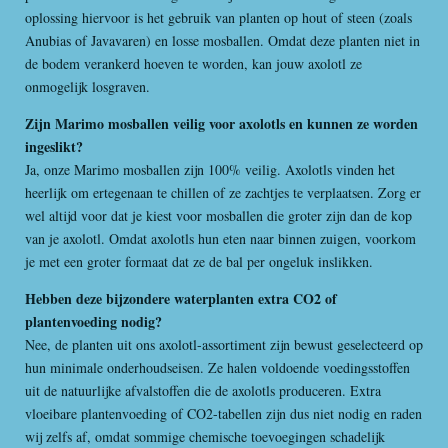
oplossing hiervoor is het gebruik van planten op hout of steen (zoals
Anubias of Javavaren) en losse mosballen. Omdat deze planten niet in
de bodem verankerd hoeven te worden, kan jouw axolotl ze
onmogelijk losgraven.
Zijn Marimo mosballen veilig voor axolotls en kunnen ze worden
ingeslikt?
Ja, onze Marimo mosballen zijn 100% veilig. Axolotls vinden het
heerlijk om ertegenaan te chillen of ze zachtjes te verplaatsen. Zorg er
wel altijd voor dat je kiest voor mosballen die groter zijn dan de kop
van je axolotl. Omdat axolotls hun eten naar binnen zuigen, voorkom
je met een groter formaat dat ze de bal per ongeluk inslikken.
Hebben deze bijzondere waterplanten extra CO2 of
plantenvoeding nodig?
Nee, de planten uit ons axolotl-assortiment zijn bewust geselecteerd op
hun minimale onderhoudseisen. Ze halen voldoende voedingsstoffen
uit de natuurlijke afvalstoffen die de axolotls produceren. Extra
vloeibare plantenvoeding of CO2-tabellen zijn dus niet nodig en raden
wij zelfs af, omdat sommige chemische toevoegingen schadelijk