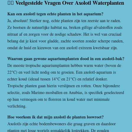
🙋‍♂️ Veelgestelde Vragen Over Axolotl Waterplanten
e
e
e
e
e
n
e
n
g
r
r
r
r
r
Kan een axolotl tegen echte planten in het aquarium?
:
Ja, absoluut! Sterker nog, echte planten zijn ten zeerste aan te raden.
r
r
r
r
0
Ze bootsen de natuurlijke habitat na, breken giftige afvalstoffen zoals
s
e
e
e
e
nitraat af en zorgen voor de nodige schaduw. Het is wel van cruciaal
t
n
n
n
n
belang dat je kiest voor gladde, zachte soorten zonder scherpe randen,
e
omdat de huid en kieuwen van een axolotl extreem kwetsbaar zijn.
r
r
Waarom gaan gewone aquariumplanten dood in een axolotl-bak?
e
De meeste tropische aquariumplanten hebben warm water (boven de
n
22°C) en veel licht nodig om te groeien. Een axolotl-aquarium is
echter koud (ideaal tussen 14°C en 21°C) en relatief donker.
Tropische planten gaan hierin verslijmen en rotten. Onze bijzondere
selectie, zoals Marimo mosballen en Anubias, is specifiek geselecteerd
op hun vermogen om te floreren in koud water met minimale
verlichting.
Hoe voorkom ik dat mijn axolotl de planten loswroet?
Axolotls zijn echte bodembewoners die graag graven en daardoor
planten met losse wortels gemakkelijk lostrekken. De gouden