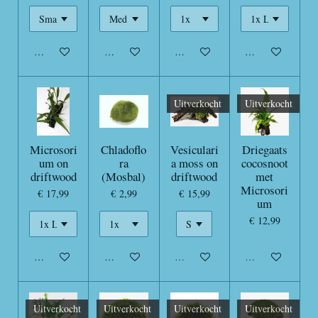
In winkelwagen
In winkelwagen
In winkelwagen
In winkelwagen
Uitverkocht
Uitverkocht
Microsori
Chladoflo
Vesiculari
Driegaats
um on
ra
a moss on
cocosnoot
driftwood
(Mosbal)
driftwood
met
Microsori
€ 17,99
€ 2,99
€ 15,99
um
€ 12,99
In winkelwagen
In winkelwagen
Uitverkocht
Uitverkocht
Uitverkocht
Uitverkocht
Uitverkocht
Uitverkocht