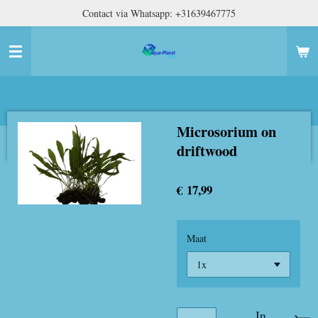
Contact via Whatsapp: +31639467775
Ga
direct
naar
de
hoofdinhoud
Microsorium on
driftwood
€ 17,99
Maat
In