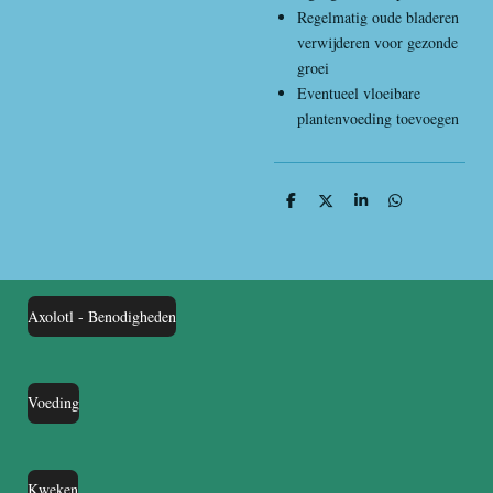
Regelmatig oude bladeren
verwijderen voor gezonde
groei
Eventueel vloeibare
plantenvoeding toevoegen
D
D
S
D
e
e
h
e
l
e
a
l
e
l
r
e
n
e
n
Axolotl - Benodigheden
Voeding
Kweken