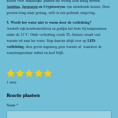
kiezen voor 'makkelijke' planten die weinig licht nodig hebben.
Anubias
,
Javavaren
en Cryptocoryne
zijn uitstekende keuzes. Deze
groeien traag maar gestaag, zelfs in een gedimde omgeving.
5. Wordt het water niet te warm door de verlichting?
Axolotls zijn koudwaterdieren en gedijen het beste bij temperaturen
onder de 21°C. Oude verlichting (zoals TL-buizen) straalt veel
LED-
warmte uit naar het water. Stap daarom altijd over op
verlichting
; deze geven nagenoeg geen warmte af, waardoor de
watertemperatuur stabiel en koel blijft.
1
2
3
4
5
S
R
t
a
s
s
s
s
s
e
1 stem
t
m
t
t
t
t
t
i
m
Reactie plaatsen
e
e
e
e
e
n
e
n
g
r
r
r
r
r
Naam *
:
r
r
r
r
5