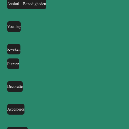
Axolotl - Benodigheden
Voeding
Kweken
Planten
Decoratie
Accesoires