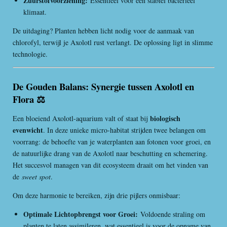
Zuurstofvoorziening:
Essentieel voor een stabiel bacterieel
klimaat.
De uitdaging? Planten hebben licht nodig voor de aanmaak van
chlorofyl, terwijl je Axolotl rust verlangt. De oplossing ligt in slimme
technologie.
De Gouden Balans: Synergie tussen Axolotl en
Flora ⚖️
biologisch
Een bloeiend Axolotl-aquarium valt of staat bij
evenwicht
. In deze unieke micro-habitat strijden twee belangen om
voorrang: de behoefte van je waterplanten aan fotonen voor groei, en
de natuurlijke drang van de Axolotl naar beschutting en schemering.
Het succesvol managen van dit ecosysteem draait om het vinden van
de
sweet spot
.
Om deze harmonie te bereiken, zijn drie pijlers onmisbaar:
Optimale Lichtopbrengst voor Groei:
Voldoende straling om
planten te laten assimileren, wat essentieel is voor de opname van