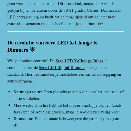
geen warmte af aan het water. Dit is cruciaal, aangezien Axolotls
gedijen bij temperaturen onder de 18-21 graden Celsius. Daarnaast is
LED energiezuinig en biedt het de mogelijkheid om de intensiteit
exact af te stemmen op de behoeften van je aquarium. ❄️⚡
De revolutie van Sera LED X-Change &
Dimmers
🌟
Sera LED X-Change Tubes
Wil je absolute controle? De
in
Sera LED Digital Dimmer
combinatie met de
is de gouden
standaard. Hiermee simuleer je moeiteloos een zachte zonsopgang en
zonsondergang.
Natuurgetrouw:
Geen plotselinge schokken door het licht aan- of
uit te schakelen.
Maatwerk:
Dim het licht tot het niveau waarbij je planten (zoals
Javavaren of Anubias) groeien, maar je Axolotl zich veilig voelt.
Duurzaam:
Een constante lichtweergave die jarenlang meegaat.
🌟