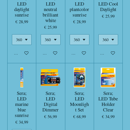
LED
LED
LED
LED Cool
daylight
neutral
plantcolor
Daylight
sunrise
brilliant
sunrise
€ 25,99
white
€ 28,99
€ 28,99
€ 25,99
In winkelwagen
In winkelwagen
In winkelwagen
In winkelwagen
Sera;
Sera;
Sera;
Sera;
LED
LED
LED
LED Tube
marine
Digital
Moonligh
Holder
blue
Dimmer
t Set
Clear
sunrise
€ 56,99
€ 68,99
€ 34,99
€ 34,99