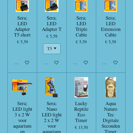
Sera;
Sera;
Sera;
Sera;
LED
LED
LED
LED
Adapter
Adapter T
Triple
Extension
T5 short
Cable
Cable
€ 5,59
€ 5,59
€ 5,59
€ 5,59
In winkelwagen
In winkelwagen
In winkelwagen
In winkelwagen
Sera;
Sera;
Lucky
Aqua
LED light
Nano
Reptile
Nature
3 x 2 W
LED light
Eco
Tec
voor
2 x 2 W
Timer
Digitale
aquarium
voor
Seconden
€ 13,50
en
aquarium
Timer