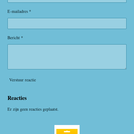
s
e
e
e
e
t
E-mailadres *
n
n
n
n
e
r
r
e
Bericht *
n
Verstuur reactie
Reacties
Er zijn geen reacties geplaatst.