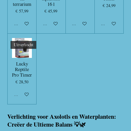
terrarium
16 l
€ 24,99
€ 57,99
€ 45,99
In winkelwagen
In winkelwagen
In winkelwagen
In winkelwagen
Uitverkocht
Lucky
Reptile
Pro Timer
€ 28,50
Uitverkocht
Verlichting voor Axolotls en Waterplanten:
Creëer de Ultieme Balans 💡🌿