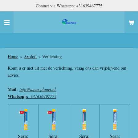
Contact via Whatsapp: +31639467775
Ga
direct
naar
de
hoofdinhoud
Home
»
Axolotl
»
Verlichting
Komt u er niet uit met de verlichting, vraag ons dan vrijblijvend om
advies.
Mail:
info@aqua-planet.nl
Whatsapp:
+31636497775
Sera;
Sera;
Sera;
Sera;