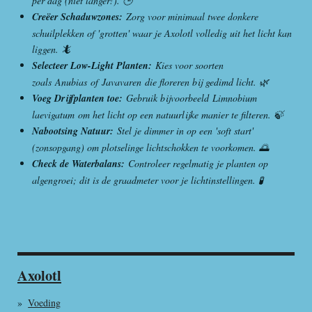
per dag (niet langer!). 🕒
Creëer Schaduwzones:
Zorg voor minimaal twee donkere
schuilplekken of 'grotten' waar je Axolotl volledig uit het licht kan
liggen. 🦎
Selecteer Low-Light Planten:
Kies voor soorten
zoals Anubias of Javavaren die floreren bij gedimd licht. 🌿
Voeg Drijfplanten toe:
Gebruik bijvoorbeeld Limnobium
laevigatum om het licht op een natuurlijke manier te filteren. 🍃
Nabootsing Natuur:
Stel je dimmer in op een 'soft start'
(zonsopgang) om plotselinge lichtschokken te voorkomen. 🌅
Check de Waterbalans:
Controleer regelmatig je planten op
algengroei; dit is de graadmeter voor je lichtinstellingen. 🧪
Axolotl
Voeding