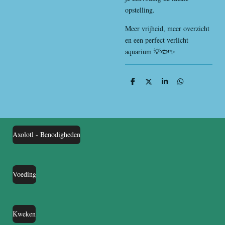
opstelling.
Meer vrijheid, meer overzicht
en een perfect verlicht
aquarium 💡🐟✨
D
D
S
D
e
e
h
e
l
e
a
l
e
l
r
e
n
e
n
Axolotl - Benodigheden
Voeding
Kweken