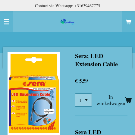
Contact via Whatsapp: +31639467775
Ga
direct
naar
de
hoofdinhoud
Sera; LED
Extension Cable
€ 5,59
In
winkelwagen
Sera LED