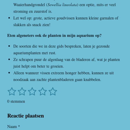
Waaierhandgrondel (
Sewellia lineolata
) een optie, mits er veel
stroming en zuurstof is.
Let wel op: grote, actieve goudvissen kunnen kleine garnalen of
slakken als snack zien!
Eten algeneters ook de planten in mijn aquarium op?
De soorten die we in deze gids bespreken, laten je gezonde
aquariumplanten met rust.
Ze schrapen puur de algenlaag van de bladeren af, wat je planten
juist helpt om beter te groeien.
Alleen wanneer vissen extreem honger hebben, kunnen ze uit
noodzaak aan zachte plantenbladeren gaan knabbelen.
1
2
3
4
5
S
R
t
a
s
s
s
s
s
e
0 stemmen
t
m
t
t
t
t
t
i
m
Reactie plaatsen
e
e
e
e
e
n
e
n
g
r
r
r
r
r
Naam *
: