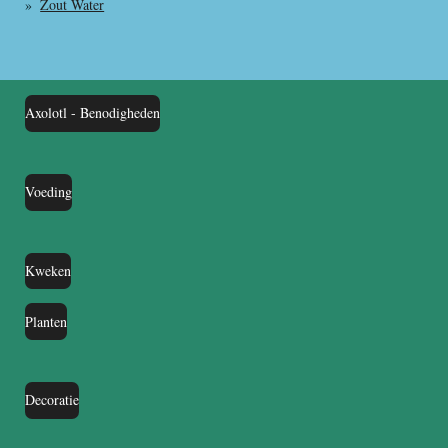
Zout Water
Axolotl - Benodigheden
Voeding
Kweken
Planten
Decoratie