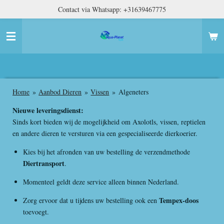
Contact via Whatsapp: +31639467775
Ga
direct
naar
de
hoofdinhoud
Home
»
Aanbod Dieren
»
Vissen
»
Algeneters
Nieuwe leveringsdienst:
Sinds kort bieden wij de mogelijkheid om Axolotls, vissen, reptielen
en andere dieren te versturen via een gespecialiseerde dierkoerier.
Kies bij het afronden van uw bestelling de verzendmethode
Diertransport
.
Momenteel geldt deze service alleen binnen Nederland.
Tempex-doos
Zorg ervoor dat u tijdens uw bestelling ook een
toevoegt.