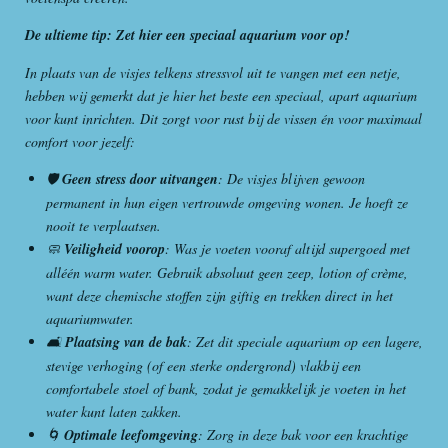
De ultieme tip: Zet hier een speciaal aquarium voor op!
In plaats van de visjes telkens stressvol uit te vangen met een netje,
hebben wij gemerkt dat je hier het beste een speciaal, apart aquarium
voor kunt inrichten. Dit zorgt voor rust bij de vissen én voor maximaal
comfort voor jezelf:
🛡️
Geen stress door uitvangen
: De visjes blijven gewoon
permanent in hun eigen vertrouwde omgeving wonen. Je hoeft ze
nooit te verplaatsen.
🧼
Veiligheid voorop
: Was je voeten vooraf altijd supergoed met
alléén warm water. Gebruik absoluut geen zeep, lotion of crème,
want deze chemische stoffen zijn giftig en trekken direct in het
aquariumwater.
🛋️
Plaatsing van de bak
: Zet dit speciale aquarium op een lagere,
stevige verhoging (of een sterke ondergrond) vlakbij een
comfortabele stoel of bank, zodat je gemakkelijk je voeten in het
water kunt laten zakken.
🌀
Optimale leefomgeving
: Zorg in deze bak voor een krachtige