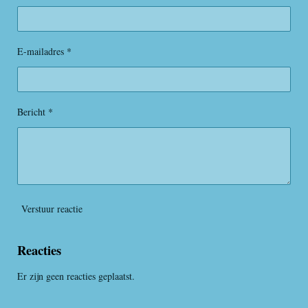
r
r
r
r
0
s
e
e
e
e
t
E-mailadres *
n
n
n
n
e
r
r
e
Bericht *
n
Verstuur reactie
Reacties
Er zijn geen reacties geplaatst.