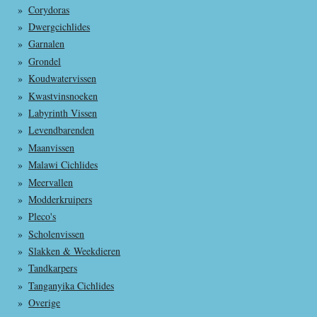
Corydoras
Dwergcichlides
Garnalen
Grondel
Koudwatervissen
Kwastvinsnoeken
Labyrinth Vissen
Levendbarenden
Maanvissen
Malawi Cichlides
Meervallen
Modderkruipers
Pleco's
Scholenvissen
Slakken & Weekdieren
Tandkarpers
Tanganyika Cichlides
Overige