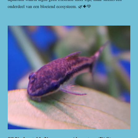
onderdeel van een bloeiend ecosysteem. 🌿🐠💚