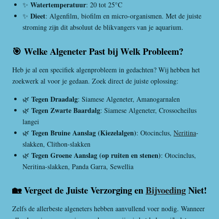
Watertemperatuur
✨
: 20 tot 25°C
Dieet
✨
: Algenfilm, biofilm en micro-organismen. Met de juiste
stroming zijn dit absoluut de blikvangers van je aquarium.
🎯 Welke Algeneter Past bij Welk Probleem?
Heb je al een specifiek algenprobleem in gedachten? Wij hebben het
zoekwerk al voor je gedaan. Zoek direct de juiste oplossing:
Tegen Draadalg
🌿
: Siamese Algeneter, Amanogarnalen
Tegen Zwarte Baardalg
🌿
: Siamese Algeneter, Crossocheilus
langei
Tegen Bruine Aanslag (Kiezelalgen)
🌿
: Otocinclus,
Neritina
-
slakken, Clithon-slakken
Tegen Groene Aanslag (op ruiten en stenen)
🌿
: Otocinclus,
Neritina-slakken, Panda Garra, Sewellia
🏡 Vergeet de Juiste Verzorging en
Bijvoeding
Niet!
Zelfs de allerbeste algeneters hebben aanvullend voer nodig. Wanneer