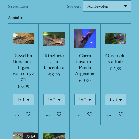
6 resultaten
Sorteer:
Aantal
▾
Sewellia
Rineloric
Garra
Otocinclu
lineolata -
aria
flavatra -
s affinis
Tijger
lanceolata
Panda
€ 3,99
gastromyz
Algeneter
€ 9,99
on
€ 9,99
€ 9,99
In winkelwagen
In winkelwagen
In winkelwagen
In winkelwagen
Sale!