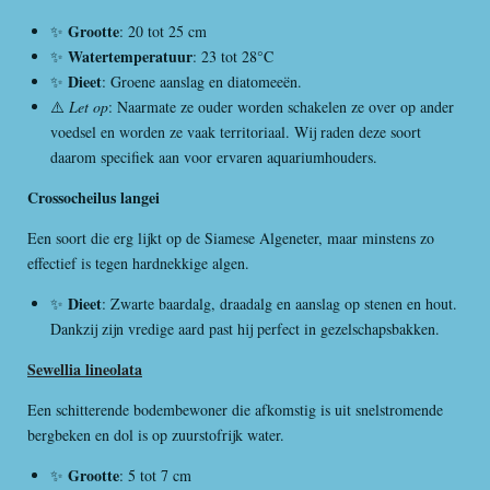
Grootte
✨
: 20 tot 25 cm
Watertemperatuur
✨
: 23 tot 28°C
Dieet
✨
: Groene aanslag en diatomeeën.
⚠️
Let op
: Naarmate ze ouder worden schakelen ze over op ander
voedsel en worden ze vaak territoriaal. Wij raden deze soort
daarom specifiek aan voor ervaren aquariumhouders.
Crossocheilus langei
Een soort die erg lijkt op de Siamese Algeneter, maar minstens zo
effectief is tegen hardnekkige algen.
Dieet
✨
: Zwarte baardalg, draadalg en aanslag op stenen en hout.
Dankzij zijn vredige aard past hij perfect in gezelschapsbakken.
Sewellia lineolata
Een schitterende bodembewoner die afkomstig is uit snelstromende
bergbeken en dol is op zuurstofrijk water.
Grootte
✨
: 5 tot 7 cm