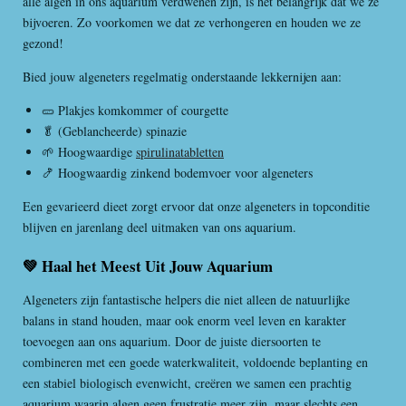
alle algen in ons aquarium verdwenen zijn, is het belangrijk dat we ze
bijvoeren. Zo voorkomen we dat ze verhongeren en houden we ze
gezond!
Bied jouw algeneters regelmatig onderstaande lekkernijen aan:
🥒 Plakjes komkommer of courgette
🥬 (Geblancheerde) spinazie
🌱 Hoogwaardige
spirulinatabletten
🍤 Hoogwaardig zinkend bodemvoer voor algeneters
Een gevarieerd dieet zorgt ervoor dat onze algeneters in topconditie
blijven en jarenlang deel uitmaken van ons aquarium.
💚 Haal het Meest Uit Jouw Aquarium
Algeneters zijn fantastische helpers die niet alleen de natuurlijke
balans in stand houden, maar ook enorm veel leven en karakter
toevoegen aan ons aquarium. Door de juiste diersoorten te
combineren met een goede waterkwaliteit, voldoende beplanting en
een stabiel biologisch evenwicht, creëren we samen een prachtig
aquarium waarin algen geen frustratie meer zijn, maar slechts een