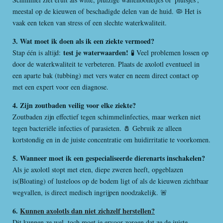
meestal op de kieuwen of beschadigde delen van de huid. 🦠 Het is
vaak een teken van stress of een slechte waterkwaliteit.
3. Wat moet ik doen als ik een ziekte vermoed?
test je waterwaarden!
Stap één is altijd:
🧪 Veel problemen lossen op
door de waterkwaliteit te verbeteren. Plaats de axolotl eventueel in
een aparte bak (tubbing) met vers water en neem direct contact op
met een expert voor een diagnose.
4. Zijn zoutbaden veilig voor elke ziekte?
Zoutbaden zijn effectief tegen schimmelinfecties, maar werken niet
tegen bacteriële infecties of parasieten. 🧂 Gebruik ze alleen
kortstondig en in de juiste concentratie om huidirritatie te voorkomen.
5. Wanneer moet ik een gespecialiseerde dierenarts inschakelen?
Als je axolotl stopt met eten, diepe zweren heeft, opgeblazen
is(Bloating) of lusteloos op de bodem ligt of als de kieuwen zichtbaar
wegvallen, is direct medisch ingrijpen noodzakelijk. 🚨
6.
Kunnen axolotls dan niet zichzelf herstellen?
Dit kunnen ze wel, toch moet je ervoor zorgen dat ze de juiste