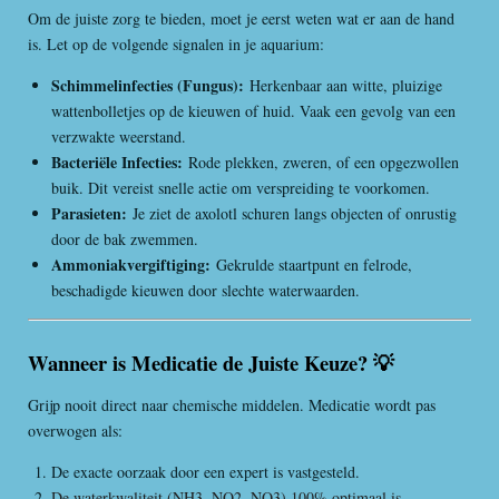
Om de juiste zorg te bieden, moet je eerst weten wat er aan de hand
is. Let op de volgende signalen in je aquarium:
Schimmelinfecties (Fungus):
Herkenbaar aan witte, pluizige
wattenbolletjes op de kieuwen of huid. Vaak een gevolg van een
verzwakte weerstand.
Bacteriële Infecties:
Rode plekken, zweren, of een opgezwollen
buik. Dit vereist snelle actie om verspreiding te voorkomen.
Parasieten:
Je ziet de axolotl schuren langs objecten of onrustig
door de bak zwemmen.
Ammoniakvergiftiging:
Gekrulde staartpunt en felrode,
beschadigde kieuwen door slechte waterwaarden.
Wanneer is Medicatie de Juiste Keuze? 💡
Grijp nooit direct naar chemische middelen. Medicatie wordt pas
overwogen als:
De exacte oorzaak door een expert is vastgesteld.
De waterkwaliteit (NH3, NO2, NO3) 100% optimaal is.