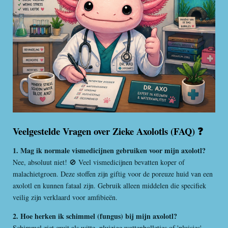
Veelgestelde Vragen over Zieke Axolotls (FAQ) ❓
1. Mag ik normale vismedicijnen gebruiken voor mijn axolotl?
Nee, absoluut niet! 🚫 Veel vismedicijnen bevatten koper of
malachietgroen. Deze stoffen zijn giftig voor de poreuze huid van een
axolotl en kunnen fataal zijn. Gebruik alleen middelen die specifiek
veilig zijn verklaard voor amfibieën.
2. Hoe herken ik schimmel (fungus) bij mijn axolotl?
Schimmel ziet eruit als witte, pluizige wattenbolletjes of 'pluisjes',