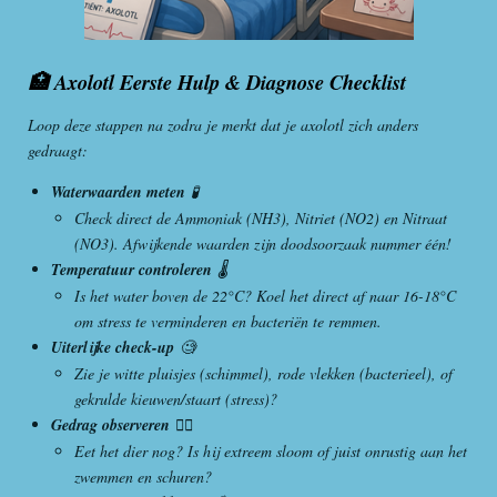
🏥 Axolotl Eerste Hulp & Diagnose Checklist
Loop deze stappen na zodra je merkt dat je axolotl zich anders
gedraagt:
Waterwaarden meten
🧪
Check direct de Ammoniak (NH3), Nitriet (NO2) en Nitraat
(NO3). Afwijkende waarden zijn doodsoorzaak nummer één!
Temperatuur controleren
🌡️
Is het water boven de 22°C? Koel het direct af naar 16-18°C
om stress te verminderen en bacteriën te remmen.
Uiterlijke check-up
🧐
Zie je witte pluisjes (schimmel), rode vlekken (bacterieel), of
gekrulde kieuwen/staart (stress)?
Gedrag observeren
🕵️‍♂️
Eet het dier nog? Is hij extreem sloom of juist onrustig aan het
zwemmen en schuren?