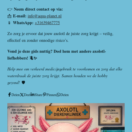
Neem direct contact op via:
👉
E-mail:
📩
info@aqua-planet.nl
WhatsApp:
📱
+31639467775
Zo zorg je ervoor dat jouw axolotl de juiste zorg krijgt – veilig,
effectief en zonder onnodige risico’s.
Vond je deze gids nuttig? Deel hem met andere axolotl-
liefhebbers! 🦎✨
Help mee om verkeerd medicijngebruik te voorkomen en zorg dat elke
waterdraak de juiste zorg krijgt. Samen houden we de hobby
gezond!
🛡️
Delen
Deel
Share
Pinnen
Delen