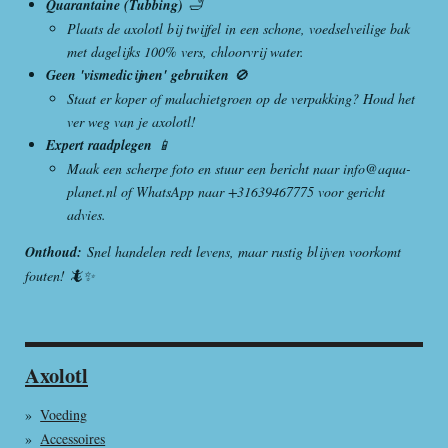
Quarantaine (Tubbing)
🛁
Plaats de axolotl bij twijfel in een schone, voedselveilige bak
met dagelijks 100% vers, chloorvrij water.
Geen 'vismedicijnen' gebruiken
🚫
Staat er koper of malachietgroen op de verpakking? Houd het
ver weg van je axolotl!
Expert raadplegen
📱
Maak een scherpe foto en stuur een bericht naar info@aqua-
planet.nl of WhatsApp naar +31639467775 voor gericht
advies.
Onthoud:
Snel handelen redt levens, maar rustig blijven voorkomt
fouten! 🦎✨
Axolotl
Voeding
Accessoires