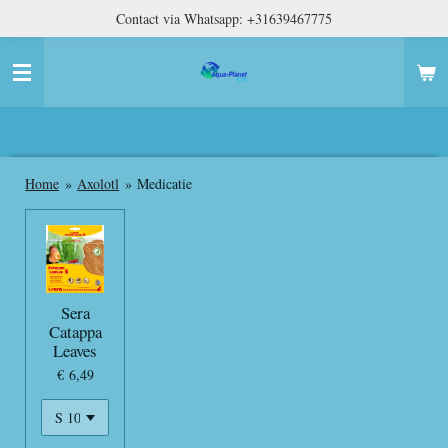
Contact via Whatsapp: +31639467775
Ga
direct
naar
de
hoofdinhoud
Home
»
Axolotl
»
Medicatie
Sera
Catappa
Leaves
€ 6,49