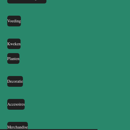
Voeding
Kweken
Planten
Decoratie
Accesoires
Merchandise