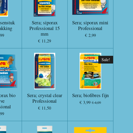
ssenstuk
Sera; siporax
Sera; siporax mini
akking
Professional 15
Professional
mm
,99
€ 2,99
€ 11,29
Sale!
orax bio
Sera; crystal clear
Sera; biofibres fijn
ive
Professional
€ 3,99
€ 4,09
sional
€ 11,50
,99