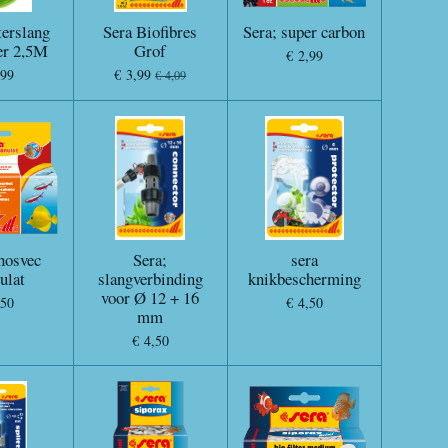
erslang
Sera Biofibres
Sera; super carbon
er 2,5M
Grof
€ 2,99
,99
€ 3,99
€ 4,09
hosvec
Sera;
sera
ulat
slangverbinding
knikbescherming
voor Ø 12 + 16
,50
€ 4,50
mm
€ 4,50