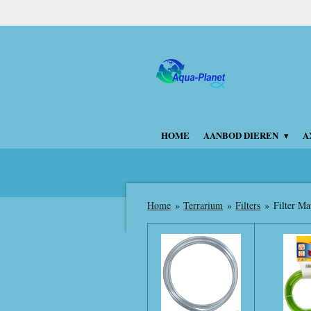
Ga
direct
naar
de
hoofdinhoud
HOME
AANBOD DIEREN
A
Home
»
Terrarium
»
Filters
»
Filter Ma