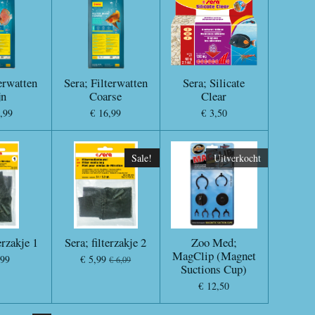
terwatten
Sera; Filterwatten
Sera; Silicate
jn
Coarse
Clear
,99
€ 16,99
€ 3,50
Sale!
Uitverkocht
erzakje 1
Sera; filterzakje 2
Zoo Med;
MagClip (Magnet
,99
€ 5,99
€ 6,09
Suctions Cup)
€ 12,50