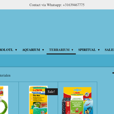
Contact via Whatsapp: +31639467775
XOLOTL
AQUARIUM
TERRARIUM
SPIRITUAL
SALE
terialen
Sale!