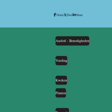
Delen
Deel
Share
Axolotl - Benodigheden
Voeding
Kweken
Planten