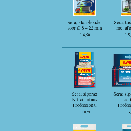
Sera; slanghouder
Sera; tu
voor Ø 8 – 22 mm
met aft
€ 4,50
€ 5
Sera; siporax
Sera; sip
Nitrat-minus
act
Professional
Profes
€ 10,50
€ 3