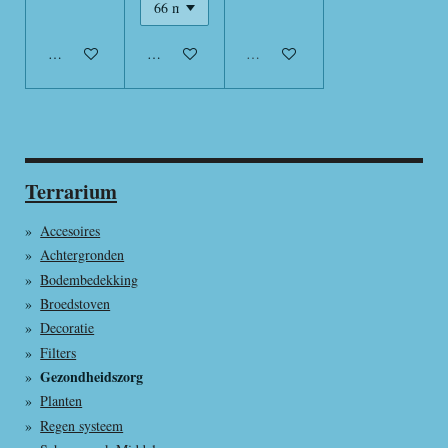
In winkelwagen
In winkelwagen
Uitverkocht
Terrarium
Accesoires
Achtergronden
Bodembedekking
Broedstoven
Decoratie
Filters
Gezondheidszorg
Planten
Regen systeem