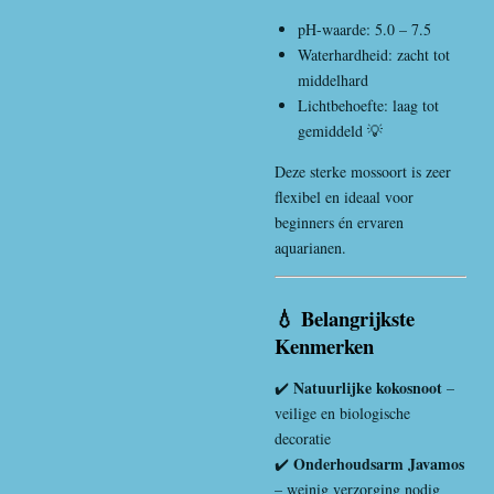
pH-waarde: 5.0 – 7.5
Waterhardheid: zacht tot
middelhard
Lichtbehoefte: laag tot
gemiddeld 💡
Deze sterke mossoort is zeer
flexibel en ideaal voor
beginners én ervaren
aquarianen.
💧 Belangrijkste
Kenmerken
Natuurlijke kokosnoot
✔️
–
veilige en biologische
decoratie
Onderhoudsarm Javamos
✔️
– weinig verzorging nodig