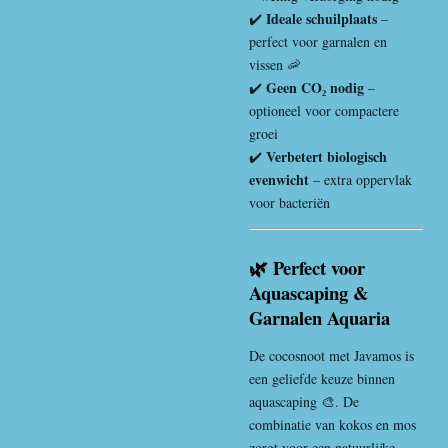
Ideale schuilplaats
✔️
–
perfect voor garnalen en
vissen 🦐
Geen CO₂ nodig
✔️
–
optioneel voor compactere
groei
Verbetert biologisch
✔️
evenwicht
– extra oppervlak
voor bacteriën
🌿 Perfect voor
Aquascaping &
Garnalen Aquaria
De cocosnoot met Javamos is
een geliefde keuze binnen
aquascaping 🎨. De
combinatie van kokos en mos
zorgt voor een natuurlijke