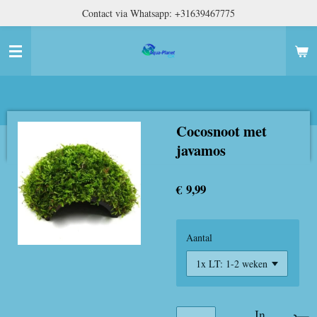
Contact via Whatsapp: +31639467775
Ga
direct
naar
de
hoofdinhoud
Cocosnoot met
javamos
€ 9,99
Aantal
In