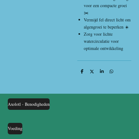
voor een compacte groei
✂️
Vermijd fel direct licht om
algengroei te beperken ☀️
Zorg voor lichte
watercirculatie voor
optimale ontwikkeling
D
D
S
D
e
e
h
e
l
e
a
l
e
l
r
e
n
e
n
Axolotl - Benodigheden
Voeding