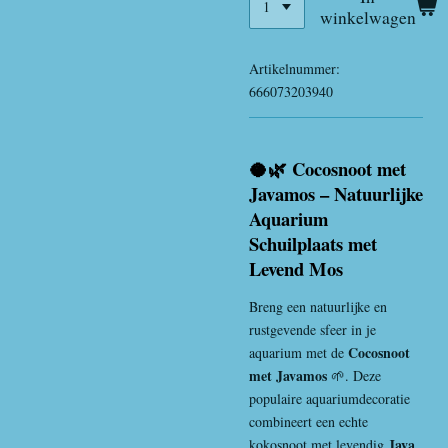
winkelwagen
Artikelnummer:
666073203940
🥥🌿 Cocosnoot met
Javamos – Natuurlijke
Aquarium
Schuilplaats met
Levend Mos
Breng een natuurlijke en
rustgevende sfeer in je
Cocosnoot
aquarium met de
met Javamos
🌱. Deze
populaire aquariumdecoratie
combineert een echte
Java
kokosnoot met levendig