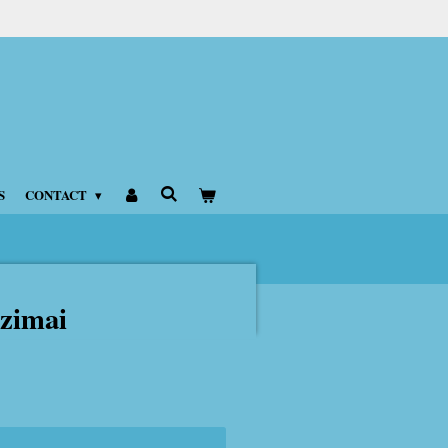
S
CONTACT
azimai