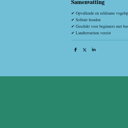
Samenvatting
✔ Opvallende en zeldzame vogelsp
✔ Solitair houden
✔ Geschikt voor beginners met bas
✔ Landterrarium vereist
D
D
S
e
e
h
l
e
a
e
l
r
n
e