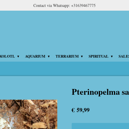
Contact via Whatsapp: +31639467775
XOLOTL
AQUARIUM
TERRARIUM
SPIRITUAL
SALE
Pterinopelma s
€ 59,99