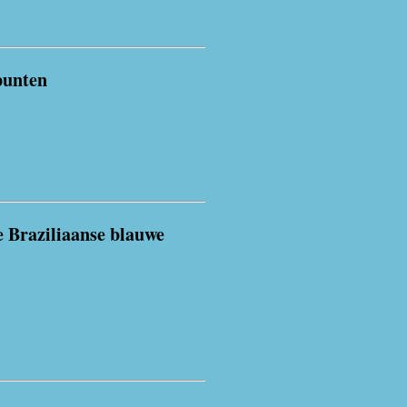
.
punten
 Braziliaanse blauwe