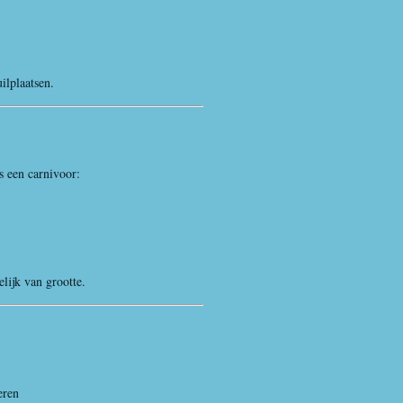
ilplaatsen.
s een carnivoor:
lijk van grootte.
eren