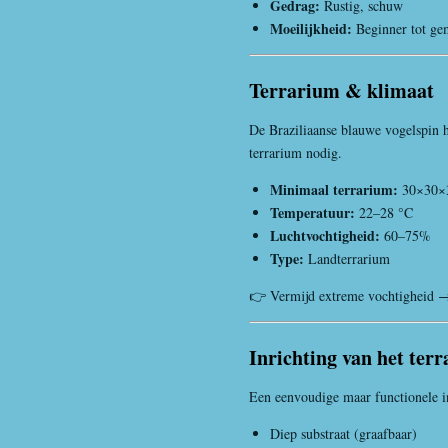
Gedrag:
Rustig, schuw
Moeilijkheid:
Beginner tot ge
Terrarium & klimaat
De Braziliaanse blauwe vogelspin h
terrarium nodig.
Minimaal terrarium:
30×30×
Temperatuur:
22–28 °C
Luchtvochtigheid:
60–75%
Type:
Landterrarium
👉 Vermijd extreme vochtigheid → 
Inrichting van het ter
Een eenvoudige maar functionele in
Diep substraat (graafbaar)