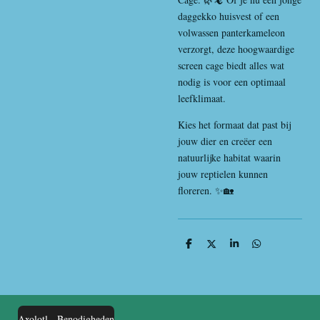
daggekko huisvest of een
volwassen panterkameleon
verzorgt, deze hoogwaardige
screen cage biedt alles wat
nodig is voor een optimaal
leefklimaat.
Kies het formaat dat past bij
jouw dier en creëer een
natuurlijke habitat waarin
jouw reptielen kunnen
floreren. ✨🏡
D
D
S
D
e
e
h
e
l
e
a
l
e
l
r
e
n
e
n
Axolotl - Benodigheden