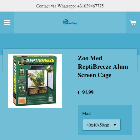
Contact via Whatsapp: +31639467775
Ga
direct
naar
de
hoofdinhoud
Zoo Med
ReptiBreeze Alum
Screen Cage
€ 91,99
Maat