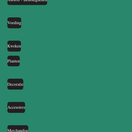
Voeding
Kweken
Planten
Decoratie
Accesoires
Merchandise