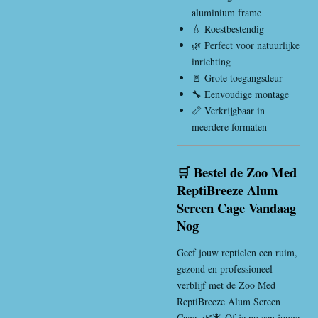
aluminium frame
💧 Roestbestendig
🌿 Perfect voor natuurlijke
inrichting
🚪 Grote toegangsdeur
🔧 Eenvoudige montage
📏 Verkrijgbaar in
meerdere formaten
🛒 Bestel de Zoo Med
ReptiBreeze Alum
Screen Cage Vandaag
Nog
Geef jouw reptielen een ruim,
gezond en professioneel
verblijf met de Zoo Med
ReptiBreeze Alum Screen
Cage. 🌿🦎 Of je nu een jonge