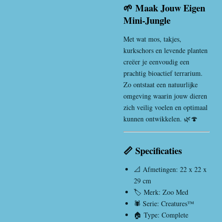
🌱 Maak Jouw Eigen
Mini-Jungle
Met wat mos, takjes,
kurkschors en levende planten
creëer je eenvoudig een
prachtig bioactief terrarium.
Zo ontstaat een natuurlijke
omgeving waarin jouw dieren
zich veilig voelen en optimaal
kunnen ontwikkelen. 🌿🍄
📏 Specificaties
📐 Afmetingen: 22 x 22 x
29 cm
🏷️ Merk: Zoo Med
🕷️ Serie: Creatures™
🏠 Type: Complete