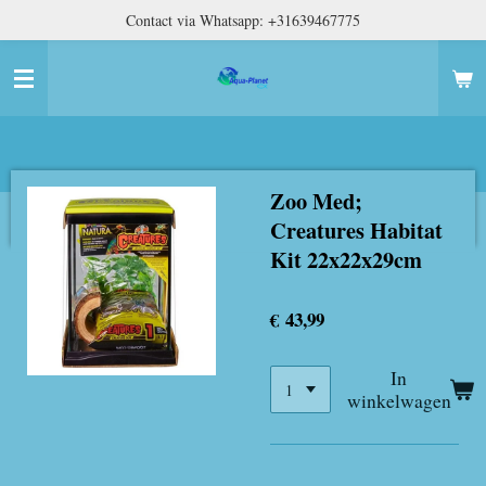
Contact via Whatsapp: +31639467775
Ga
direct
naar
de
hoofdinhoud
Zoo Med;
Creatures Habitat
Kit 22x22x29cm
€ 43,99
In
winkelwagen