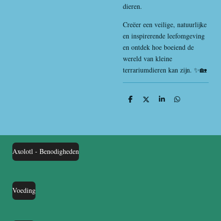
dieren.
Creëer een veilige, natuurlijke
en inspirerende leefomgeving
en ontdek hoe boeiend de
wereld van kleine
terrariumdieren kan zijn. ✨🏡
D
D
S
D
e
e
h
e
l
e
a
l
e
l
r
e
n
e
n
Axolotl - Benodigheden
Voeding