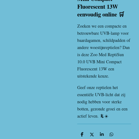
Fluorescent 13W
eenvoudig online 🛒
Zoeken we een compacte en
betrouwbare UVB-lamp voor
baardagamen, schildpadden of
andere woestijnreptielen? Dan
is deze Zoo Med ReptiSun
10.0 UVB Mini Compact
Fluorescent 13W een
uitstekende keuze.
Geef onze reptielen het
essentiële UVB-licht dat zij
nodig hebben voor sterke
botten, gezonde groei en een
actief leven. 🦎☀️
D
D
S
D