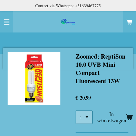
Contact via Whatsapp: +31639467775
Ga
direct
naar
de
hoofdinhoud
Zoomed; ReptiSun
10.0 UVB Mini
Compact
Fluorescent 13W
€ 20,99
In
winkelwagen