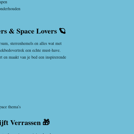
lapen
onderhouden
rs & Space Lovers 🪐
ersum, sterrenhemels en alles wat met
dekbedovertrek een echte must-have.
t en maakt van je bed een inspirerende
pace thema’s
jft Verrassen 🎁