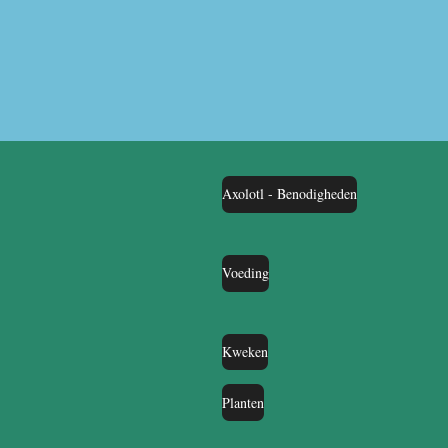
Axolotl - Benodigheden
Voeding
Kweken
Planten