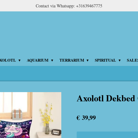
Contact via Whatsapp: +31639467775
XOLOTL
AQUARIUM
TERRARIUM
SPIRITUAL
SALE
Axolotl Dekbed 
€ 39,99