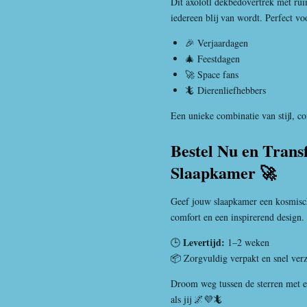
Dit axolotl dekbedovertrek met rui
iedereen blij van wordt. Perfect vo
🎉 Verjaardagen
🎄 Feestdagen
🚀 Space fans
🦎 Dierenliefhebbers
Een unieke combinatie van stijl, c
Bestel Nu en Trans
Slaapkamer 🚀
Geef jouw slaapkamer een kosmisch
comfort en een inspirerend design.
Levertijd:
🕒
1–2 weken
📦 Zorgvuldig verpakt en snel ver
Droom weg tussen de sterren met e
als jij 🌌💜🦎