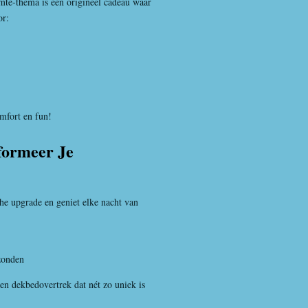
mte-thema is een origineel cadeau waar
or:
omfort en fun!
formeer Je
e upgrade en geniet elke nacht van
zonden
en dekbedovertrek dat nét zo uniek is