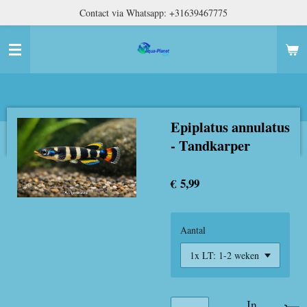
Contact via Whatsapp: +31639467775
Ga
direct
naar
de
hoofdinhoud
Epiplatus annulatus
- Tandkarper
€ 5,99
Aantal
In