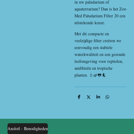
in uw paludarium of
aquaterrarium? Dan is het Zoo
Med Paludarium Filter 20 een
uitstekende keuze.
Met dit compacte en
veelzijdige filter creëren we
eenvoudig een stabiele
waterkwaliteit en een gezonde
leefomgeving voor reptielen,
amfibieën en tropische
planten. 💧🌿🐸🦎
D
D
S
D
e
e
h
e
l
e
a
l
e
l
r
e
n
e
n
Axolotl - Benodigheden