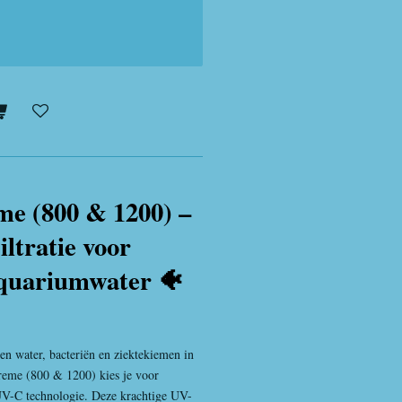
e (800 & 1200) –
ltratie voor
Aquariumwater 🐠
n water, bacteriën en ziektekiemen in
me (800 & 1200) kies je voor
UV-C technologie. Deze krachtige UV-