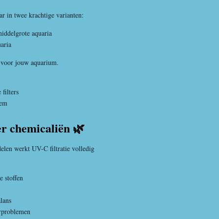
r in twee krachtige varianten:
middelgrote aquaria
uaria
it voor jouw aquarium.
filters
eem
r chemicaliën 🌿
elen werkt UV-C filtratie volledig
e stoffen
lans
rproblemen