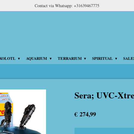
Contact via Whatsapp: +31639467775
XOLOTL
AQUARIUM
TERRARIUM
SPIRITUAL
SALE
Sera; UVC-Xtr
€ 274,99