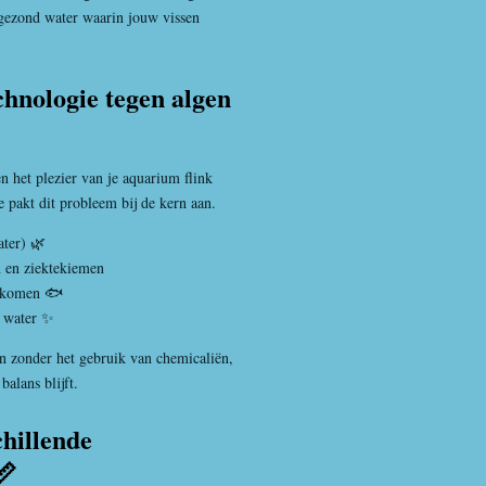
n gezond water waarin jouw vissen
hnologie tegen algen
 het plezier van je aquarium flink
akt dit probleem bij de kern aan.
ter) 🌿
n en ziektekiemen
orkomen 🐟
r water ✨
 zonder het gebruik van chemicaliën,
balans blijft.
chillende
📏