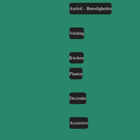
Axolotl - Benodigheden
Voeding
Kweken
Planten
Decoratie
Accesoires