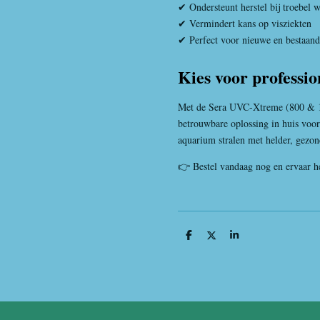
✔ Ondersteunt herstel bij troebel w
✔ Vermindert kans op visziekten
✔ Perfect voor nieuwe en bestaand
Kies voor professio
Met de
Sera
UVC-Xtreme (800 & 120
betrouwbare oplossing in huis voor
aquarium stralen met helder, gezond
👉 Bestel vandaag nog en ervaar he
D
D
S
e
e
h
l
e
a
e
l
r
n
e