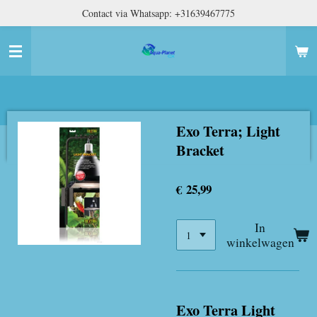
Contact via Whatsapp: +31639467775
Ga
direct
naar
de
hoofdinhoud
Exo Terra; Light
Bracket
€ 25,99
In
winkelwagen
Exo Terra Light