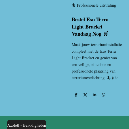
🦎 Professionele uitstraling
Bestel Exo Terra
Light Bracket
Vandaag Nog 🛒
Maak jouw terrariuminstallatie
compleet met de Exo Terra
Light Bracket en geniet van
een veilige, efficiënte en
professionele plaatsing van
terrariumverlichting. 🦎☀️✨
D
D
S
D
e
e
h
e
l
e
a
l
e
l
r
e
n
e
n
Axolotl - Benodigheden