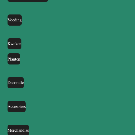
Voeding
Kweken
Planten
Decoratie
Accesoires
Merchandise