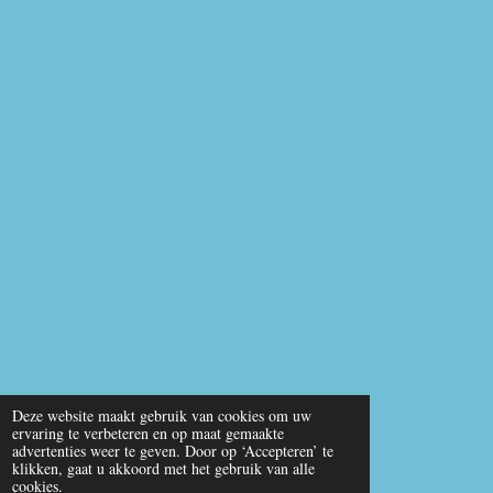
o
e
p
k
p
Deze website maakt gebruik van cookies om uw
ervaring te verbeteren en op maat gemaakte
advertenties weer te geven. Door op ‘Accepteren’ te
klikken, gaat u akkoord met het gebruik van alle
cookies.