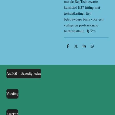
met de RepTech zwarte
kunststof E27 fitting met
trekontlasting. Een
betrouwbare basis voor een
veilige en professionele
lichtinstallatie. 🦎💡✨
D
D
S
D
e
e
h
e
l
e
a
l
e
l
r
e
n
e
n
Axolotl - Benodigheden
Voeding
Kweken