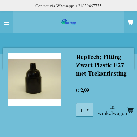
Contact via Whatsapp: +31639467775
Ga
direct
naar
de
hoofdinhoud
RepTech; Fitting
Zwart Plastic E27
met Trekontlasting
€ 2,99
In
winkelwagen