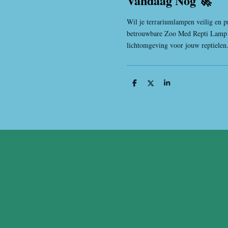
Vandaag Nog 🚀
Wil je terrariumlampen veilig en p
betrouwbare Zoo Med Repti Lamp S
lichtomgeving voor jouw reptielen
D
D
S
e
e
h
l
e
a
e
l
r
n
e