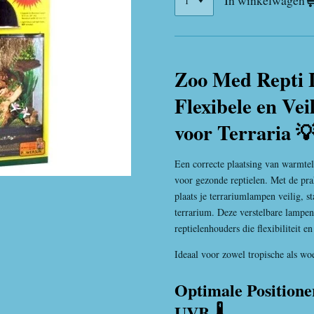
In winkelwagen
Zoo Med Repti 
Flexibele en Vei
voor Terraria 
Een correcte plaatsing van warmte
voor gezonde reptielen. Met de p
plaats je terrariumlampen veilig, s
terrarium. Deze verstelbare lampen
reptielenhouders die flexibiliteit e
Ideaal voor zowel tropische als woes
Optimale Position
UVB 🌡️