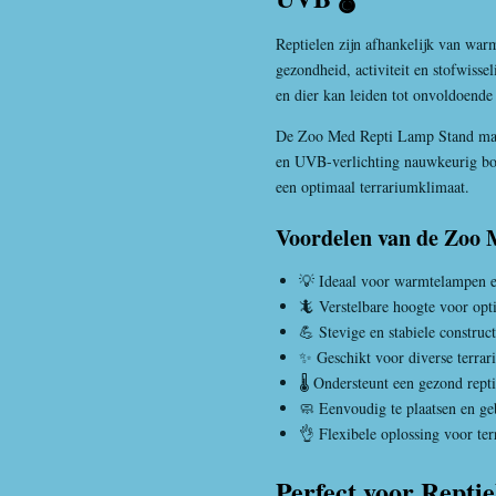
Reptielen zijn afhankelijk van wa
gezondheid, activiteit en stofwisse
en dier kan leiden tot onvoldoende 
De Zoo Med Repti Lamp Stand ma
en UVB-verlichting nauwkeurig bov
een optimaal terrariumklimaat.
Voordelen van de Zoo
💡 Ideaal voor warmtelampen 
🦎 Verstelbare hoogte voor opt
💪 Stevige en stabiele construct
✨ Geschikt voor diverse terra
🌡️ Ondersteunt een gezond rept
🧼 Eenvoudig te plaatsen en ge
👌 Flexibele oplossing voor ter
Perfect voor Reptie