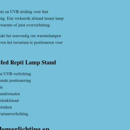
rmte en UVB-straling voor hun
ling. Een verkeerde afstand tussen lamp
warmte of juist oververhitting.
akt het eenvoudig om warmtelampen
en het terrarium te positioneren voor
 Med Repti Lamp Stand
en UVB-verlichting
imale positionering
ie
riumformaten
ielenklimaat
bruiken
rariumverlichting
lenverlichting en