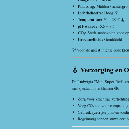
Plaatsing:
Midden / achtergro
Lichtbehoefte:
Hoog 💡
Temperatuur:
20 – 28°C 🌡️
pH-waarde:
5.5 – 7.5
CO₂:
Sterk aanbevolen voor op
Groeisnelheid:
Gemiddeld
💡 Voor de meest intense rode kleur
💧 Verzorging en 
De Ludwigia "Mini Super Red" vraa
met spectaculaire kleuren 🔴:
Zorg voor krachtige verlichtin
Voeg CO₂ toe voor compacte g
Gebruik ijzerrijke plantenvoedi
Regelmatig toppen stimuleert b