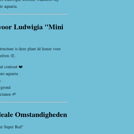
te aquaria.
voor Ludwigia "Mini
structuur is deze plant dé keuze voor
eëren 🎨.
l contrast ❤️
no aquaria
s
rgrond
arianen 🌱
 Ideale Omstandigheden
i Super Red"