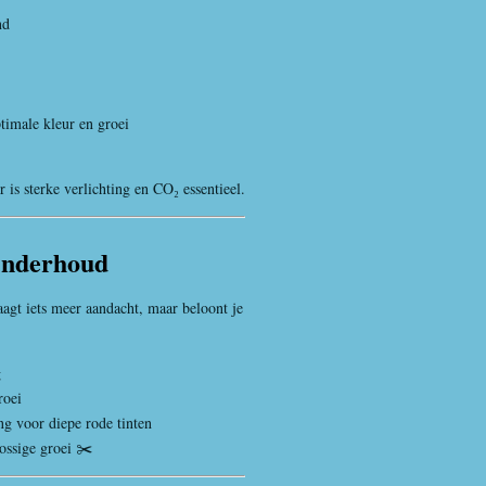
nd
timale kleur en groei
 is sterke verlichting en CO₂ essentieel.
Onderhoud
gt iets meer aandacht, maar beloont je
g
roei
ng voor diepe rode tinten
ossige groei ✂️