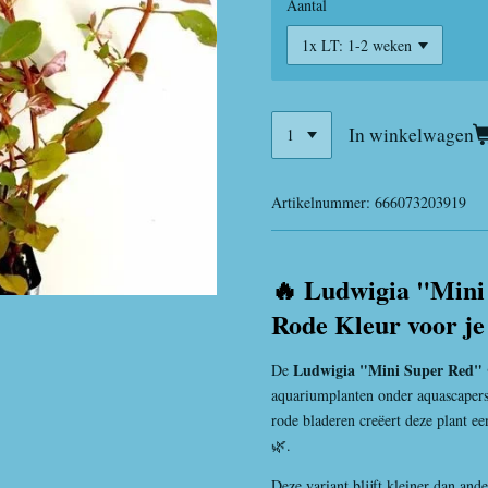
Aantal
In winkelwagen
Artikelnummer:
666073203919
🔥 Ludwigia "Mini
Rode Kleur voor j
Ludwigia "Mini Super Red"
De
aquariumplanten onder aquascapers.
rode bladeren creëert deze plant ee
🌿.
Deze variant blijft kleiner dan an