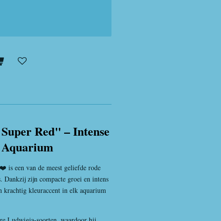
 Super Red" – Intense
e Aquarium
❤️ is een van de meest geliefde rode
 Dankzij zijn compacte groei en intens
n krachtig kleuraccent in elk aquarium
dere Ludwigia-soorten, waardoor hij