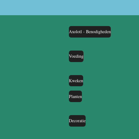
Axolotl - Benodigheden
Voeding
Kweken
Planten
Decoratie