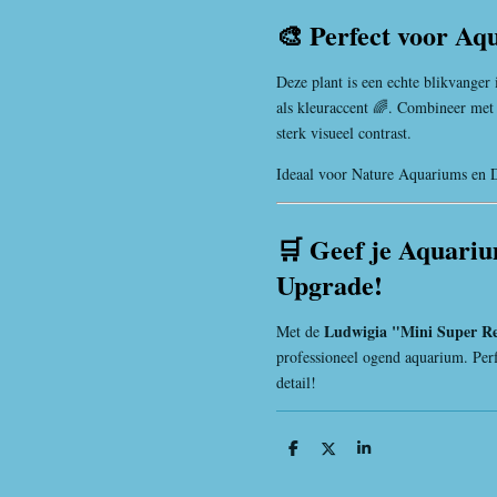
🎨 Perfect voor Aq
Deze plant is een echte blikvanger
als kleuraccent 🌈. Combineer met 
sterk visueel contrast.
Ideaal voor Nature Aquariums en D
🛒 Geef je Aquari
Upgrade!
Ludwigia "Mini Super R
Met de
professioneel ogend aquarium. Perf
detail!
D
D
S
e
e
h
l
e
a