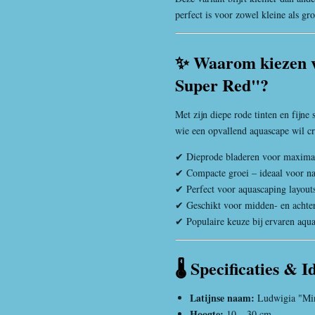
perfect is voor zowel kleine als gro
✨ Waarom kiezen 
Super Red"?
Met zijn diepe rode tinten en fijne 
wie een opvallend aquascape wil cr
✔ Dieprode bladeren voor maximaa
✔ Compacte groei – ideaal voor na
✔ Perfect voor aquascaping layout
✔ Geschikt voor midden- en achte
✔ Populaire keuze bij ervaren aqu
🌡️ Specificaties &
Latijnse naam:
Ludwigia "Min
Hoogte:
10 – 30 cm