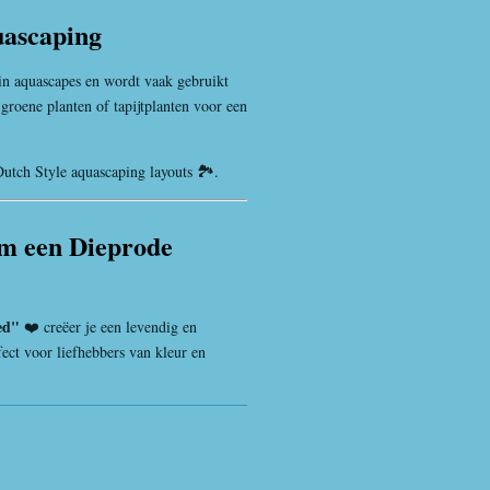
uascaping
 in aquascapes en wordt vaak gebruikt
groene planten of tapijtplanten voor een
utch Style aquascaping layouts 🏞️.
um een Dieprode
ed"
❤️ creëer je een levendig en
ect voor liefhebbers van kleur en