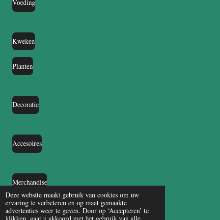
Voeding
Kweken
Planten
Decoratie
Accesoires
Merchandise
Deze website maakt gebruik van cookies om uw
ervaring te verbeteren en op maat gemaakte
advertenties weer te geven. Door op ‘Accepteren’ te
klikken, gaat u akkoord met het gebruik van alle