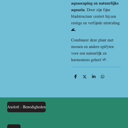
aquascaping en natuurlijke
aquaria
. Door zijn fijne
bladstructuur creëert hij een
rustige en verfijnde uitstraling
🌊.
Combineer deze plant met
mossen en andere epifyten
voor een natuurlijk en
harmonieus geheel 🌱.
D
D
S
D
e
e
h
e
l
e
a
l
e
l
r
e
n
e
n
Axolotl - Benodigheden