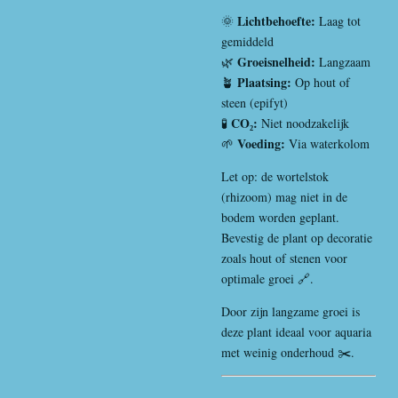
Lichtbehoefte:
🌞
Laag tot
gemiddeld
Groeisnelheid:
🌿
Langzaam
Plaatsing:
🪴
Op hout of
steen (epifyt)
CO₂:
🧪
Niet noodzakelijk
Voeding:
🌱
Via waterkolom
Let op: de wortelstok
(rhizoom) mag niet in de
bodem worden geplant.
Bevestig de plant op decoratie
zoals hout of stenen voor
optimale groei 🔗.
Door zijn langzame groei is
deze plant ideaal voor aquaria
met weinig onderhoud ✂️.