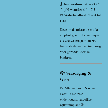
Temperatuur:
🌡️
20 – 28°C
pH-waarde:
💧
6.0 – 7.5
Waterhardheid:
⚖️
Zacht tot
hard
Deze brede tolerantie maakt
de plant geschikt voor vrijwel
elk zoetwateraquarium 🐠.
Een stabiele temperatuur zorgt
voor gezonde, stevige
bladeren.
💡 Verzorging &
Groei
Microsorum ‘Narrow
De
Leaf’
is een zeer
onderhoudsvriendelijke
aquariumplant 💚